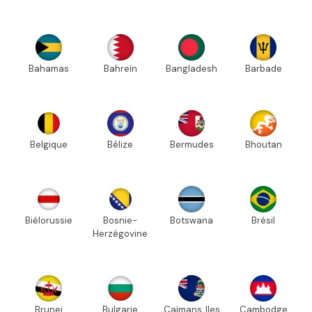
Bahamas
Bahreïn
Bangladesh
Barbade
Belgique
Bélize
Bermudes
Bhoutan
Biélorussie
Bosnie-
Botswana
Brésil
Herzégovine
Brunei
Bulgarie
Caïmans, Iles
Cambodge