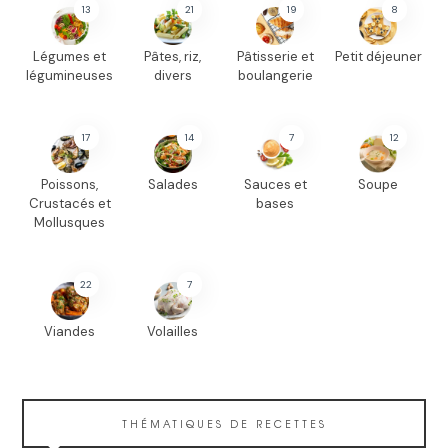
13
21
19
8
Légumes et
Pâtes, riz,
Pâtisserie et
Petit déjeuner
légumineuses
divers
boulangerie
17
14
7
12
Poissons,
Salades
Sauces et
Soupe
Crustacés et
bases
Mollusques
22
7
Viandes
Volailles
THÉMATIQUES DE RECETTES