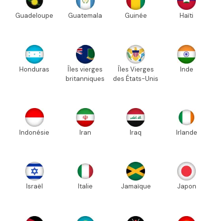
Guadeloupe
Guatemala
Guinée
Haïti
Honduras
Îles vierges
Îles Vierges
Inde
britanniques
des États-Unis
Indonésie
Iran
Iraq
Irlande
Israël
Italie
Jamaïque
Japon