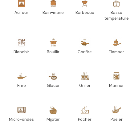
Au four
Bain-marie
Barbecue
Basse
température
Blanchir
Bouillir
Confire
Flamber
Frire
Glacer
Griller
Mariner
Micro-ondes
Mijoter
Pocher
Poêler