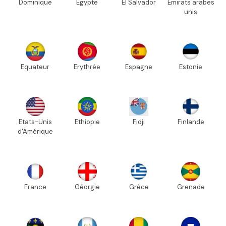
Dominique
Egypte
El Salvador
Emirats arabes
unis
Equateur
Erythrée
Espagne
Estonie
Etats-Unis
Ethiopie
Fidji
Finlande
d'Amérique
France
Géorgie
Grèce
Grenade