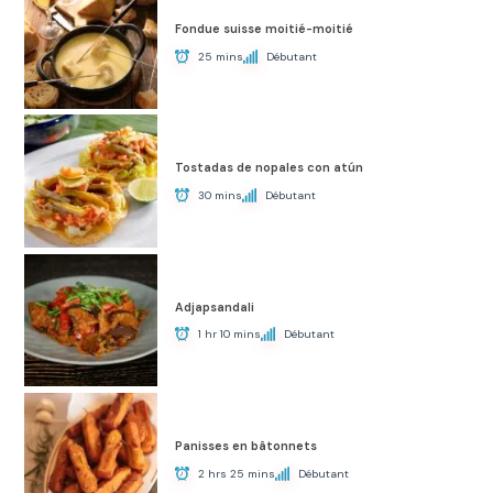
Fondue suisse moitié-moitié
25 mins
Débutant
Tostadas de nopales con atún
30 mins
Débutant
Adjapsandali
1 hr 10 mins
Débutant
Panisses en bâtonnets
2 hrs 25 mins
Débutant