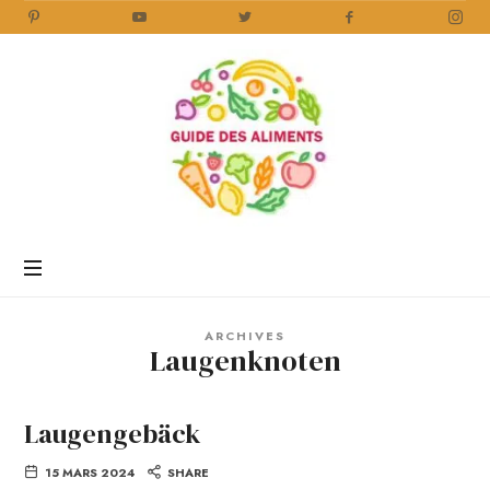
Guide
des
Aliments
Encyclopédie
des
aliments
/
ARCHIVES
www.guidedesaliments.com
Laugenknoten
Laugengebäck
15 MARS 2024
SHARE