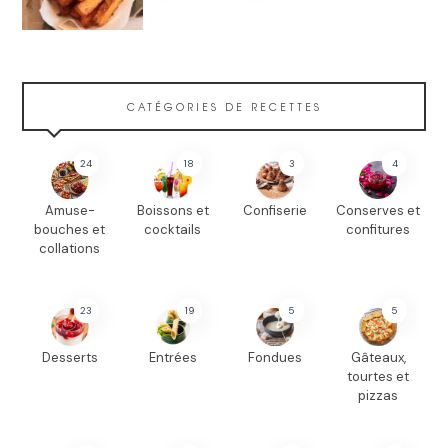
CATÉGORIES DE RECETTES
24
18
3
4
Amuse-
Boissons et
Confiserie
Conserves et
bouches et
cocktails
confitures
collations
23
19
5
5
Desserts
Entrées
Fondues
Gâteaux,
tourtes et
pizzas