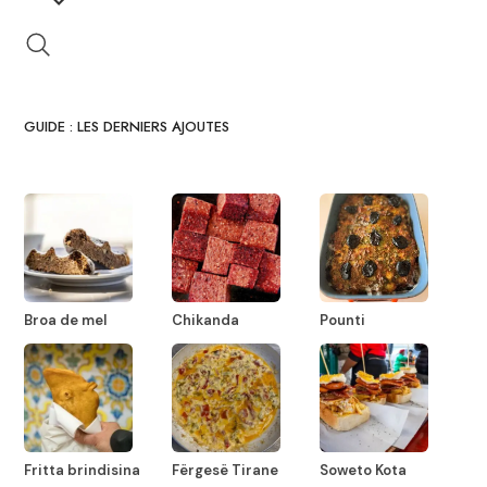
GUIDE : LES DERNIERS AJOUTES
Broa de mel
Chikanda
Pounti
Fritta brindisina
Fërgesë Tirane
Soweto Kota