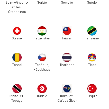
Saint-Vincent-
Serbie
Somalie
Suède
et-les-
Grenadines
Suisse
Tadjikistan
Taïwan
Tanzanie
Tchad
Tchèque,
Thaïlande
Tibet
République
Trinité-et-
Tunisie
Turks-et-
Turquie
Tobago
Caïcos (Îles)