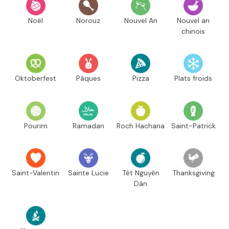
Noël
Norouz
Nouvel An
Nouvel an
chinois
Oktoberfest
Pâques
Pizza
Plats froids
Pourim
Ramadan
Roch Hachana
Saint-Patrick
Saint-Valentin
Sainte Lucie
Têt Nguyên
Thanksgiving
Dán