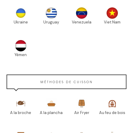
Ukraine
Uruguay
Venezuela
Viet Nam
Yémen
MÉTHODES DE CUISSON
A la broche
A la plancha
Air Fryer
Au feu de bois