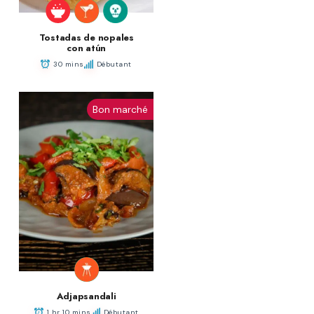
Tostadas de nopales
con atún
30 mins
Débutant
Bon marché
Adjapsandali
1 hr 10 mins
Débutant