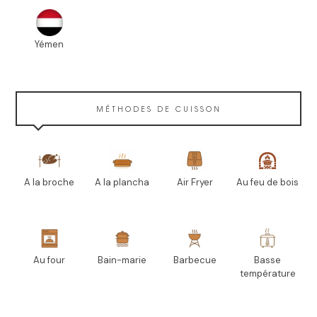
Yémen
MÉTHODES DE CUISSON
A la broche
A la plancha
Air Fryer
Au feu de bois
Au four
Bain-marie
Barbecue
Basse
température