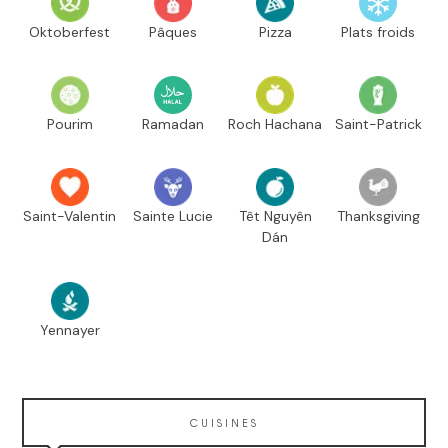
Oktoberfest
Pâques
Pizza
Plats froids
Pourim
Ramadan
Roch Hachana
Saint-Patrick
Saint-Valentin
Sainte Lucie
Têt Nguyên
Thanksgiving
Dán
Yennayer
CUISINES