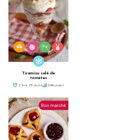
Tiramisu salé de
tomates
2 hrs 25 mins
Débutant
Bon marché