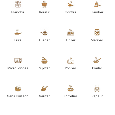
Blanchir
Bouillir
Confire
Flamber
Frire
Glacer
Griller
Mariner
Micro-ondes
Mijoter
Pocher
Poêler
Sans cuisson
Sauter
Torréfier
Vapeur