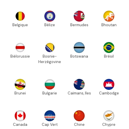
Belgique
Bélize
Bermudes
Bhoutan
Biélorussie
Bosnie-
Botswana
Brésil
Herzégovine
Brunei
Bulgarie
Caïmans, Iles
Cambodge
Canada
Cap Vert
Chine
Chypre