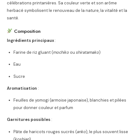
célébrations printanières. Sa couleur verte et son arôme
herbacé symbolisent le renouveau de la nature, la vitalité et la
santé.
Composition
Ingrédients principaux
:
Farine de riz gluant (
mochiko
ou
shiratamako
)
Eau
Sucre
Aromatisation
:
Feuilles de yomogi (armoise japonaise), blanchies et pilées
pour donner couleur et parfum
Garnitures possibles
:
Pâte de haricots rouges sucrés (
anko
), le plus souvent lisse
(
koshian
)