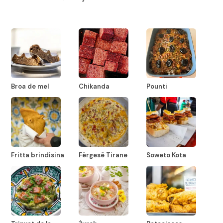
Broa de mel
Chikanda
Pounti
Fritta brindisina
Fërgesë Tirane
Soweto Kota