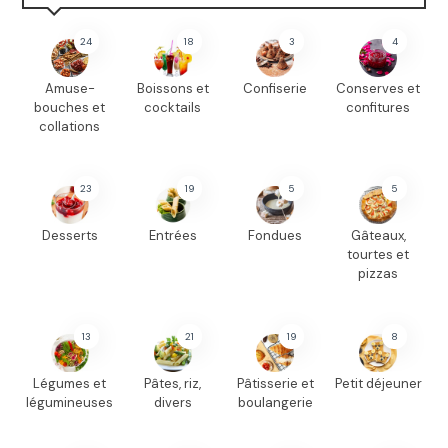
24
18
3
4
Amuse-
Boissons et
Confiserie
Conserves et
bouches et
cocktails
confitures
collations
23
19
5
5
Desserts
Entrées
Fondues
Gâteaux,
tourtes et
pizzas
13
21
19
8
Légumes et
Pâtes, riz,
Pâtisserie et
Petit déjeuner
légumineuses
divers
boulangerie