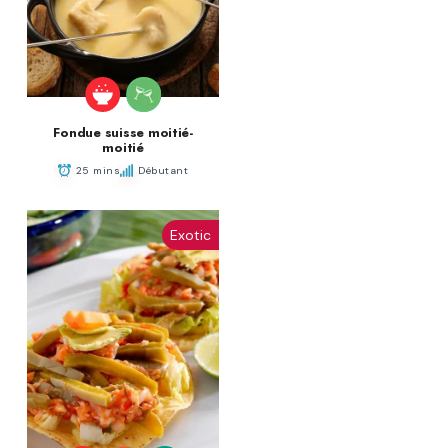
Fondue suisse moitié-
moitié
25 mins
Débutant
Exotic