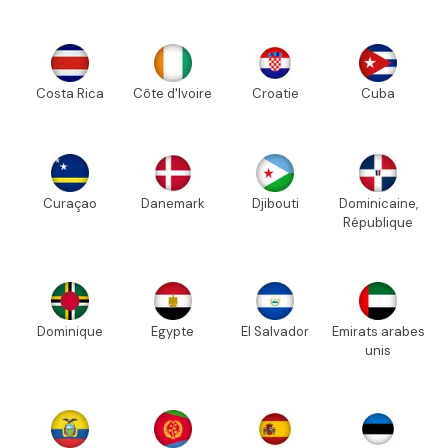
Costa Rica
Côte d'Ivoire
Croatie
Cuba
Curaçao
Danemark
Djibouti
Dominicaine,
République
Dominique
Egypte
El Salvador
Emirats arabes
unis