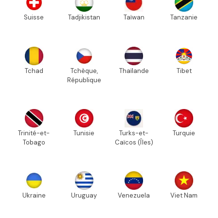
Suisse
Tadjikistan
Taïwan
Tanzanie
Tchad
Tchèque,
Thaïlande
Tibet
République
Trinité-et-
Tunisie
Turks-et-
Turquie
Tobago
Caïcos (Îles)
Ukraine
Uruguay
Venezuela
Viet Nam