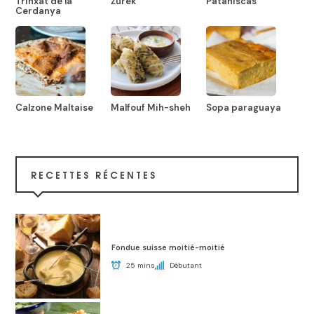
Trinxat de la
Żurek
Pataniscas
Cerdanya
Calzone Maltaise
Malfouf Mih-sheh
Sopa paraguaya
RECETTES RÉCENTES
Fondue suisse moitié-moitié
25 mins
Débutant