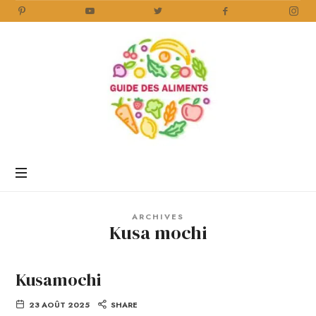
Guide
des
Aliments
Encyclopédie
des
aliments
/
ARCHIVES
www.guidedesaliments.com
Kusa mochi
Kusamochi
23 AOÛT 2025
SHARE