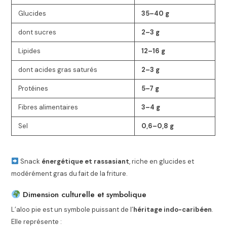
Glucides
35–40 g
dont sucres
2–3 g
Lipides
12–16 g
dont acides gras saturés
2–3 g
Protéines
5–7 g
Fibres alimentaires
3–4 g
Sel
0,6–0,8 g
Snack
énergétique et rassasiant
, riche en glucides et
modérément gras du fait de la friture.
Dimension culturelle et symbolique
L’aloo pie est un symbole puissant de l’
héritage indo-caribéen
.
Elle représente :