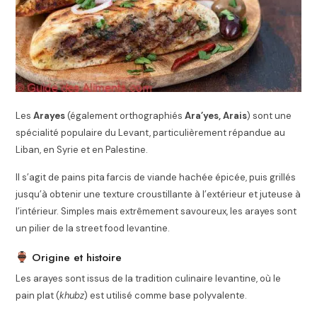
Les
Arayes
(également orthographiés
Ara’yes, Arais
) sont une
spécialité populaire du Levant, particulièrement répandue au
Liban
, en
Syrie
et en
Palestine
.
Il s’agit de pains pita farcis de viande hachée épicée, puis grillés
jusqu’à obtenir une texture croustillante à l’extérieur et juteuse à
l’intérieur. Simples mais extrêmement savoureux, les arayes sont
un pilier de la street food levantine.
Origine et histoire
Les arayes sont issus de la tradition culinaire levantine, où le
pain plat (
khubz
) est utilisé comme base polyvalente.