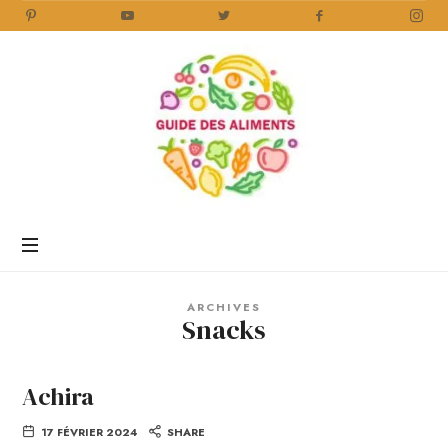
Guide
des
Aliments
Encyclopédie
des
aliments
/
ARCHIVES
www.guidedesaliments.com
Snacks
Achira
17 FÉVRIER 2024
SHARE