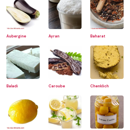
Aubergine
Ayran
Baharat
Baladi
Caroube
Chenklich