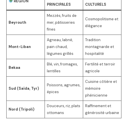
RÉGION
PRINCIPALES
CULTURELS
Mezzés, fruits de
Cosmopolitisme et
Beyrouth
mer, pâtisseries
élégance
fines
Agneau, labné,
Tradition
Mont-Liban
pain chaud,
montagnarde et
légumes grillés
hospitalité
Blé, vin, fromages,
Fertilité et terroir
Bekaa
lentilles
agricole
Cuisine côtière et
Poissons, agrumes,
Sud (Saïda, Tyr)
mémoire
épices
phénicienne
Douceurs, riz, plats
Raffinement et
Nord (Tripoli)
ottomans
générosité urbaine