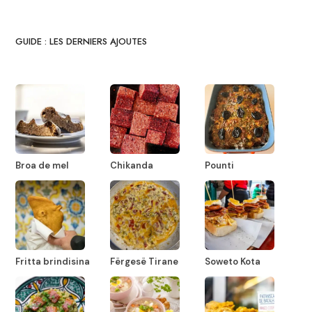
GUIDE : LES DERNIERS AJOUTES
Broa de mel
Chikanda
Pounti
Fritta brindisina
Fërgesë Tirane
Soweto Kota