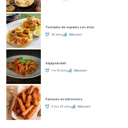
Tostadas de nopales con atún
30 mins
Débutant
Adjapsandali
1 hr 10 mins
Débutant
Panisses en bâtonnets
2 hrs 25 mins
Débutant