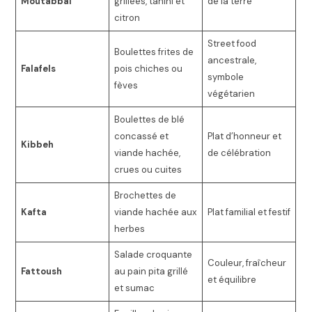
Moutabbal
grillées, tahini et
de la terre
citron
Street food
Boulettes frites de
ancestrale,
Falafels
pois chiches ou
symbole
fèves
végétarien
Boulettes de blé
concassé et
Plat d’honneur et
Kibbeh
viande hachée,
de célébration
crues ou cuites
Brochettes de
Kafta
viande hachée aux
Plat familial et festif
herbes
Salade croquante
Couleur, fraîcheur
Fattoush
au pain pita grillé
et équilibre
et sumac