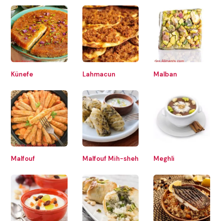
Künefe
Lahmacun
Malban
Malfouf
Malfouf Mih-sheh
Meghli