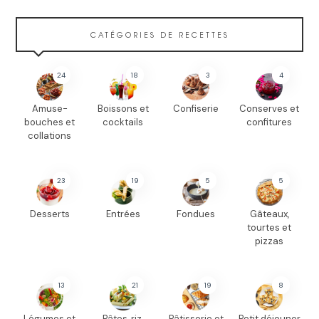
CATÉGORIES DE RECETTES
24
18
3
4
Amuse-
Boissons et
Confiserie
Conserves et
bouches et
cocktails
confitures
collations
23
19
5
5
Desserts
Entrées
Fondues
Gâteaux,
tourtes et
pizzas
13
21
19
8
Légumes et
Pâtes, riz,
Pâtisserie et
Petit déjeuner