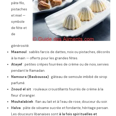
pâte filo,
pistaches
et miel —
symbole
de fête et
de
générosité.
Maamoul
: sablés farcis de dattes, noix ou pistaches, décorés
à la main — offerts pour les grandes fêtes.
Atayef
: petites crêpes fourrées de crème ou de noix, servies
pendant le Ramadan.
Namoura (Basboussa)
: gâteau de semoule imbibé de sirop
parfumé.
Znoud el sit
: rouleaux croustillants fourrés de crème à la
fleur d’oranger.
Mouhalabieh
: flan au lait et à l’eau de rose, douceur du soir.
Halva
: pâte de sésame sucrée et fondante, héritage persan.
Les douceurs libanaises sont
à la fois spirituelles et