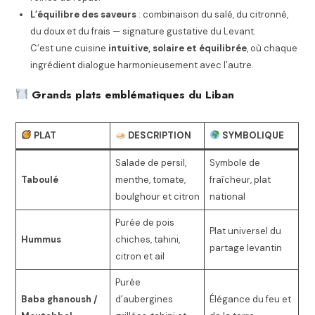
L’équilibre des saveurs
: combinaison du salé, du citronné,
du doux et du frais — signature gustative du Levant.
C’est une cuisine
intuitive, solaire et équilibrée
, où chaque
ingrédient dialogue harmonieusement avec l’autre.
Grands plats emblématiques du Liban
PLAT
DESCRIPTION
SYMBOLIQUE
Salade de persil,
Symbole de
Taboulé
menthe, tomate,
fraîcheur, plat
boulghour et citron
national
Purée de pois
Plat universel du
Hummus
chiches, tahini,
partage levantin
citron et ail
Purée
Baba ghanoush /
d’aubergines
Élégance du feu et