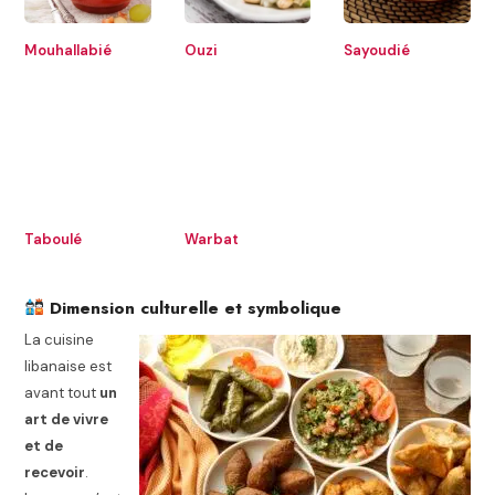
Mouhallabié
Ouzi
Sayoudié
Taboulé
Warbat
Dimension culturelle et symbolique
La cuisine
libanaise est
avant tout
un
art de vivre
et de
recevoir
.