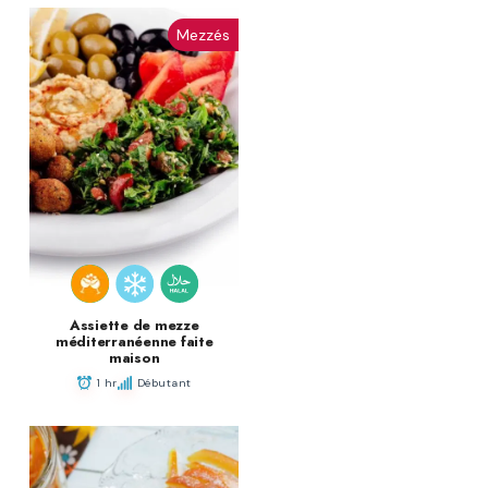
Mezzés
Assiette de mezze
méditerranéenne faite
maison
1 hr
Débutant