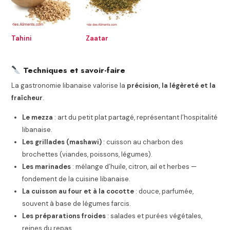
Tahini
Zaatar
Techniques et savoir-faire
La gastronomie libanaise valorise la
précision, la légèreté et la
fraîcheur
.
Le mezza
: art du petit plat partagé, représentant l’hospitalité
libanaise.
Les grillades (mashawi)
: cuisson au charbon des
brochettes (viandes, poissons, légumes).
Les marinades
: mélange d’huile, citron, ail et herbes —
fondement de la cuisine libanaise.
La cuisson au four et à la cocotte
: douce, parfumée,
souvent à base de légumes farcis.
Les préparations froides
: salades et purées végétales,
reines du repas.