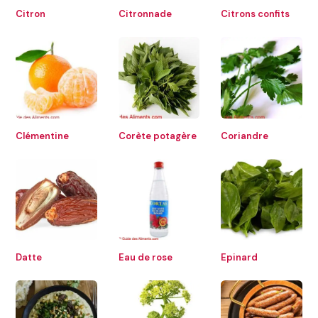
Citron
Citronnade
Citrons confits
Clémentine
Corète potagère
Coriandre
Datte
Eau de rose
Epinard