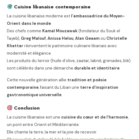
Cuisine libanaise contemporaine
La cuisine libanaise moderne est
l’ambassadrice du Moyen-
Orient dans le monde
.
Des chefs comme
Kamal Mouzawak
(fondateur du Souk el
Tayeb),
Greg Malouf
,
Anissa Helou
,
Alan Geaam
ou
Christelle
Khattar
réinventent le patrimoine culinaire libanais avec
modernité et élégance.
Les produits du terroir (huile d’olive, zaatar, labné, grenades, blé)
sont célébrés dans une démarche
durable et identitaire
.
Cette nouvelle génération allie
tradition et poésie
contemporaine
, faisant du Liban une
terre d’inspiration
gastronomique universelle
.
Conclusion
La cuisine libanaise est une
cuisine du cœur et de l’harmonie
,
un pont entre Orient et Méditerranée.
Elle chante la terre, la mer et la joie de recevoir.