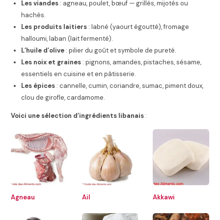
Les viandes
: agneau, poulet, bœuf — grillés, mijotés ou
hachés.
Les produits laitiers
: labné (yaourt égoutté), fromage
halloumi, laban (lait fermenté).
L’huile d’olive
: pilier du goût et symbole de pureté.
Les noix et graines
: pignons, amandes, pistaches, sésame,
essentiels en cuisine et en pâtisserie.
Les épices
: cannelle, cumin, coriandre, sumac, piment doux,
clou de girofle, cardamome.
Voici une sélection d’ingrédients libanais
:
Agneau
Ail
Akkawi