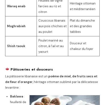
Feuilles de vigne
Héritage ottoman
Waraq enab
farcies au riz et
et méditerranéen
citron
Couscous libanais
Plat du dimanche
Moghrabieh
aux pois chiches et
et des grandes
au poulet
tablées
Poulet mariné au
Douceur et
Shish taouk
citron, à l’ail et au
chaleur du foyer
yaourt
Pâtisseries et douceurs
La pâtisserie libanaise est un
poème de miel, de fruits secs et
de fleur d’oranger
, héritage ottoman sublimé par la délicatesse
levantine :
Baklawa
:
feuilleté de