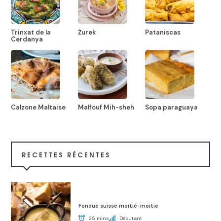
Trinxat de la
Żurek
Pataniscas
Cerdanya
Calzone Maltaise
Malfouf Mih-sheh
Sopa paraguaya
RECETTES RÉCENTES
Fondue suisse moitié-moitié
25 mins
Débutant