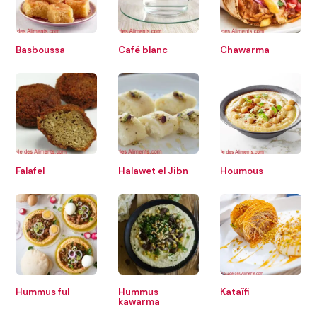
Basboussa
Café blanc
Chawarma
Falafel
Halawet el Jibn
Houmous
Hummus ful
Hummus
Kataïfi
kawarma