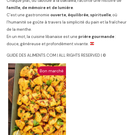
Chaque plat, du taboulé à la baklawa, raconte une histoire de
famille, de mémoire et de lumière
.
C’est une gastronomie
ouverte, équilibrée, spirituelle
, où
l’humanité se goûte à travers la simplicité du pain et la fraîcheur
de la menthe.
En un mot, la cuisine libanaise est une
prière gourmande
:
douce, généreuse et profondément vivante.
GUIDE DES ALIMENTS.COM | ALL RIGHTS RESERVED | ©
Bon marché