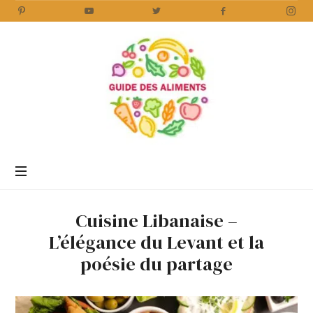
Guide
des
Aliments
Encyclopédie
des
aliments
/
Cuisine Libanaise –
www.guidedesaliments.com
L’élégance du Levant et la
poésie du partage