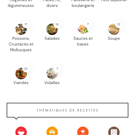
légumineuses
divers
boulangerie
17
14
7
12
Poissons,
Salades
Sauces et
Soupe
Crustacés et
bases
Mollusques
22
7
Viandes
Volailles
THÉMATIQUES DE RECETTES