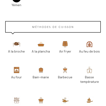
Yémen
MÉTHODES DE CUISSON
A la broche
A la plancha
Air Fryer
Au feu de bois
Au four
Bain-marie
Barbecue
Basse
température