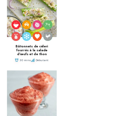
Bâtonnets de céleri
fourrés à la salade
d’œufs et de thon
30 mins
Débutant