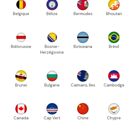
Belgique
Bélize
Bermudes
Bhoutan
Biélorussie
Bosnie-
Botswana
Brésil
Herzégovine
Brunei
Bulgarie
Caïmans, Iles
Cambodge
Canada
Cap Vert
Chine
Chypre