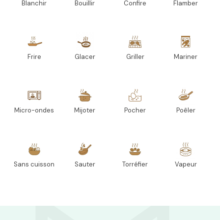
Blanchir
Bouillir
Confire
Flamber
Frire
Glacer
Griller
Mariner
Micro-ondes
Mijoter
Pocher
Poêler
Sans cuisson
Sauter
Torréfier
Vapeur