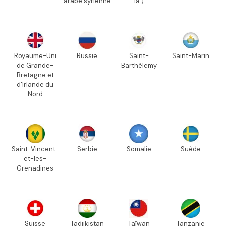
arabe syrienne
la )
Royaume-Uni
Russie
Saint-
Saint-Marin
de Grande-
Barthélemy
Bretagne et
d'Irlande du
Nord
Saint-Vincent-
Serbie
Somalie
Suède
et-les-
Grenadines
Suisse
Tadjikistan
Taïwan
Tanzanie