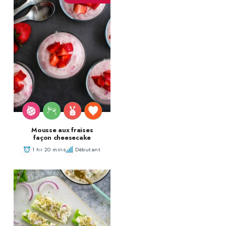
Mousse aux fraises
façon cheesecake
1 hr 20 mins
Débutant