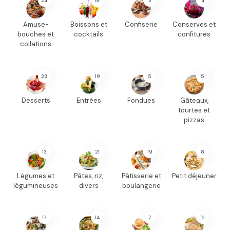
24
18
3
4
Amuse-
Boissons et
Confiserie
Conserves et
bouches et
cocktails
confitures
collations
23
19
5
5
Desserts
Entrées
Fondues
Gâteaux,
tourtes et
pizzas
13
21
19
8
Légumes et
Pâtes, riz,
Pâtisserie et
Petit déjeuner
légumineuses
divers
boulangerie
17
14
7
12