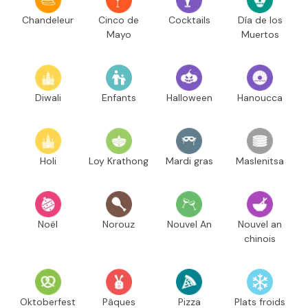
Chandeleur
Cinco de
Cocktails
Día de los
Mayo
Muertos
Diwali
Enfants
Halloween
Hanoucca
Holi
Loy Krathong
Mardi gras
Maslenitsa
Noël
Norouz
Nouvel An
Nouvel an
chinois
Oktoberfest
Pâques
Pizza
Plats froids