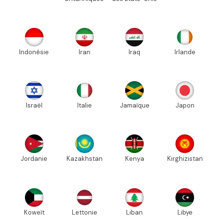
Indonésie
Iran
Iraq
Irlande
Israël
Italie
Jamaïque
Japon
Jordanie
Kazakhstan
Kenya
Kirghizistan
Koweït
Lettonie
Liban
Libye