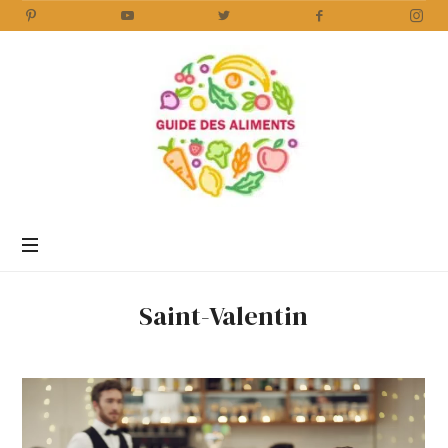
Guide
des
Aliments
Encyclopédie
des
aliments
/
Saint-Valentin
www.guidedesaliments.com