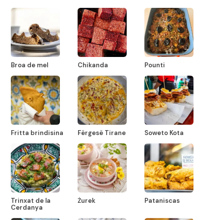
Broa de mel
Chikanda
Pounti
Fritta brindisina
Fërgesë Tirane
Soweto Kota
Trinxat de la
Żurek
Pataniscas
Cerdanya