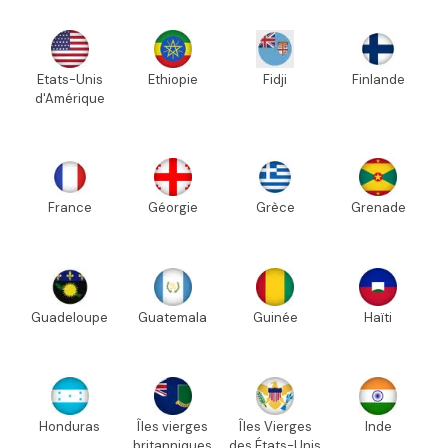
Etats-Unis
Ethiopie
Fidji
Finlande
d'Amérique
France
Géorgie
Grèce
Grenade
Guadeloupe
Guatemala
Guinée
Haïti
Honduras
Îles vierges
Îles Vierges
Inde
britanniques
des États-Unis