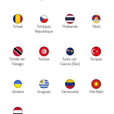
Tchad
Tchèque,
Thaïlande
Tibet
République
Trinité-et-
Tunisie
Turks-et-
Turquie
Tobago
Caïcos (Îles)
Ukraine
Uruguay
Venezuela
Viet Nam