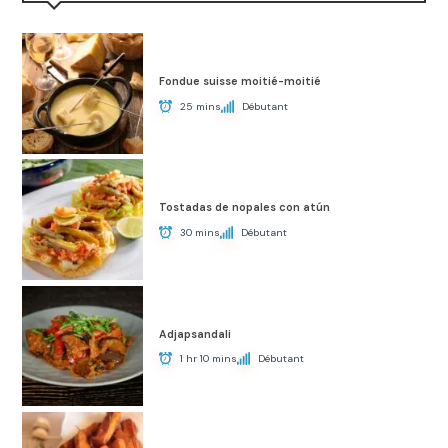
Fondue suisse moitié-moitié
25 mins
Débutant
Tostadas de nopales con atún
30 mins
Débutant
Adjapsandali
1 hr 10 mins
Débutant