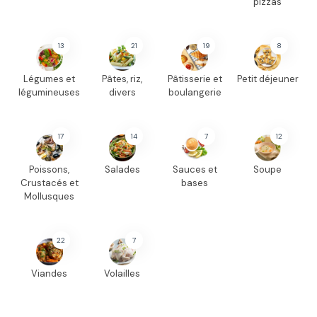
pizzas
13
21
19
8
Légumes et
Pâtes, riz,
Pâtisserie et
Petit déjeuner
légumineuses
divers
boulangerie
17
14
7
12
Poissons,
Salades
Sauces et
Soupe
Crustacés et
bases
Mollusques
22
7
Viandes
Volailles