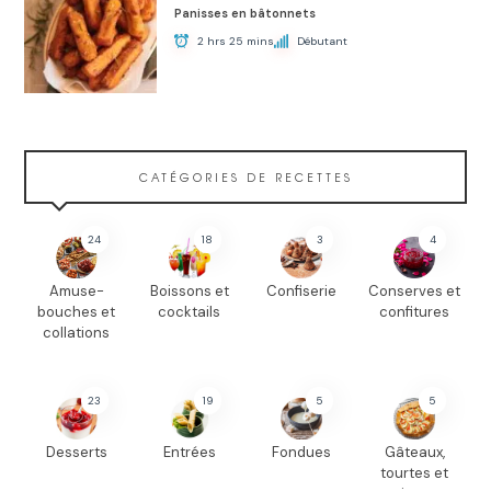
Panisses en bâtonnets
2 hrs 25 mins
Débutant
CATÉGORIES DE RECETTES
24
18
3
4
Amuse-
Boissons et
Confiserie
Conserves et
bouches et
cocktails
confitures
collations
23
19
5
5
Desserts
Entrées
Fondues
Gâteaux,
tourtes et