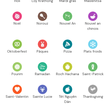
Holi
Loy Krathong
Mardi gras
Maslenitsa
Noël
Norouz
Nouvel An
Nouvel an
chinois
Oktoberfest
Pâques
Pizza
Plats froids
Pourim
Ramadan
Roch Hachana
Saint-Patrick
Saint-Valentin
Sainte Lucie
Têt Nguyên
Thanksgiving
Dán