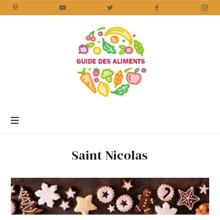
Guide
des
Aliments
Encyclopédie
des
aliments
/
Saint Nicolas
www.guidedesaliments.com