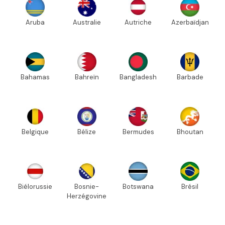
Aruba
Australie
Autriche
Azerbaïdjan
Bahamas
Bahreïn
Bangladesh
Barbade
Belgique
Bélize
Bermudes
Bhoutan
Biélorussie
Bosnie-
Botswana
Brésil
Herzégovine