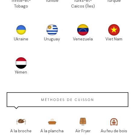
Trinité-et-
Tunisie
Turks-et-
Turquie
Tobago
Caïcos (Îles)
Ukraine
Uruguay
Venezuela
Viet Nam
Yémen
MÉTHODES DE CUISSON
A la broche
A la plancha
Air Fryer
Au feu de bois