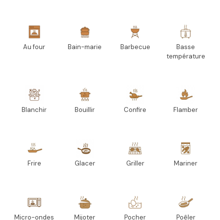
Au four
Bain-marie
Barbecue
Basse
température
Blanchir
Bouillir
Confire
Flamber
Frire
Glacer
Griller
Mariner
Micro-ondes
Mijoter
Pocher
Poêler