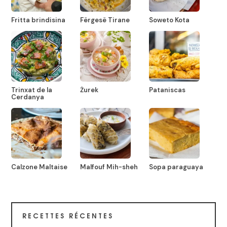
Fritta brindisina
Fërgesë Tirane
Soweto Kota
Trinxat de la
Żurek
Pataniscas
Cerdanya
Calzone Maltaise
Malfouf Mih-sheh
Sopa paraguaya
RECETTES RÉCENTES