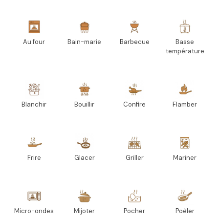
Au four
Bain-marie
Barbecue
Basse
température
Blanchir
Bouillir
Confire
Flamber
Frire
Glacer
Griller
Mariner
Micro-ondes
Mijoter
Pocher
Poêler