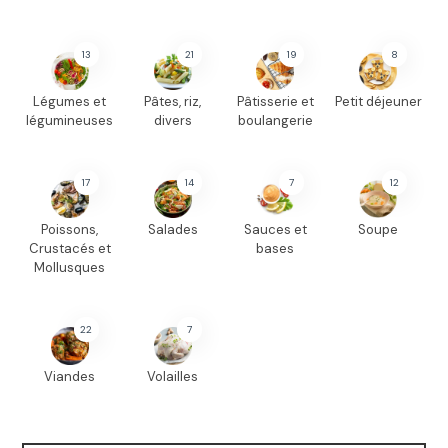
13
21
19
8
Légumes et
Pâtes, riz,
Pâtisserie et
Petit déjeuner
légumineuses
divers
boulangerie
17
14
7
12
Poissons,
Salades
Sauces et
Soupe
Crustacés et
bases
Mollusques
22
7
Viandes
Volailles