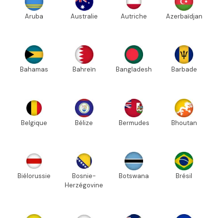
Aruba
Australie
Autriche
Azerbaïdjan
Bahamas
Bahreïn
Bangladesh
Barbade
Belgique
Bélize
Bermudes
Bhoutan
Biélorussie
Bosnie-
Botswana
Brésil
Herzégovine