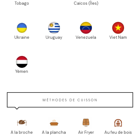
Tobago
Caïcos (Îles)
Ukraine
Uruguay
Venezuela
Viet Nam
Yémen
MÉTHODES DE CUISSON
A la broche
A la plancha
Air Fryer
Au feu de bois