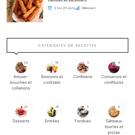
Panisses en bâtonnets
2 hrs 25 mins
Débutant
CATÉGORIES DE RECETTES
24
18
3
4
Amuse-
Boissons et
Confiserie
Conserves et
bouches et
cocktails
confitures
collations
23
19
5
5
Desserts
Entrées
Fondues
Gâteaux,
tourtes et
pizzas