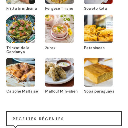
Fritta brindisina
Fërgesë Tirane
Soweto Kota
Trinxat de la
Żurek
Pataniscas
Cerdanya
Calzone Maltaise
Malfouf Mih-sheh
Sopa paraguaya
RECETTES RÉCENTES