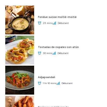
Fondue suisse moitié-moitié
25 mins
Débutant
Tostadas de nopales con atún
30 mins
Débutant
Adjapsandali
1 hr 10 mins
Débutant