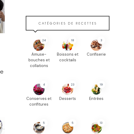
CATÉGORIES DE RECETTES
24
18
3
Amuse-
Boissons et
Confiserie
bouches et
cocktails
collations
de
4
23
19
Conserves et
Desserts
Entrées
confitures
5
5
13