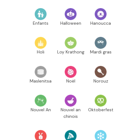
Enfants
Halloween
Hanoucca
Holi
Loy Krathong
Mardi gras
Maslenitsa
Noël
Norouz
Nouvel An
Nouvel an
Oktoberfest
chinois