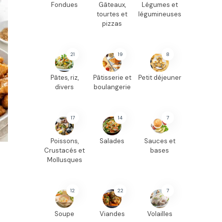
Fondues
Gâteaux,
Légumes et
tourtes et
légumineuses
pizzas
21
19
8
Pâtes, riz,
Pâtisserie et
Petit déjeuner
divers
boulangerie
17
14
7
Poissons,
Salades
Sauces et
Crustacés et
bases
Mollusques
12
22
7
Soupe
Viandes
Volailles