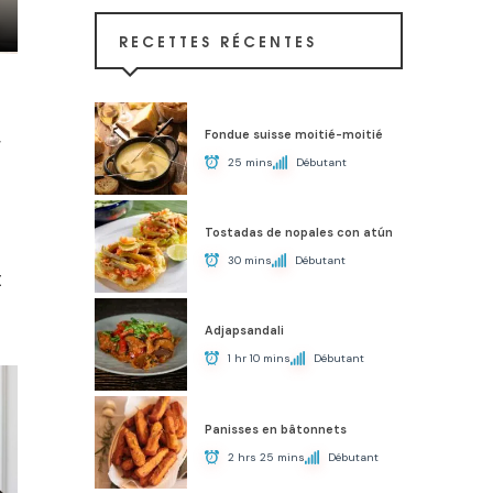
RECETTES RÉCENTES
Fondue suisse moitié-moitié
r
25 mins
Débutant
Tostadas de nopales con atún
30 mins
Débutant
t
Adjapsandali
1 hr 10 mins
Débutant
Panisses en bâtonnets
2 hrs 25 mins
Débutant