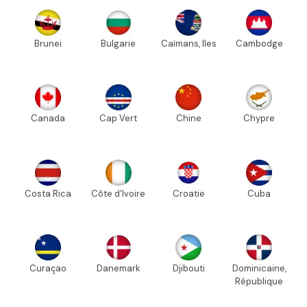
Brunei
Bulgarie
Caïmans, Iles
Cambodge
Canada
Cap Vert
Chine
Chypre
Costa Rica
Côte d'Ivoire
Croatie
Cuba
Curaçao
Danemark
Djibouti
Dominicaine,
République