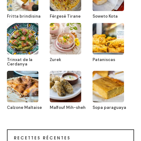
Fritta brindisina
Fërgesë Tirane
Soweto Kota
Trinxat de la
Żurek
Pataniscas
Cerdanya
Calzone Maltaise
Malfouf Mih-sheh
Sopa paraguaya
RECETTES RÉCENTES