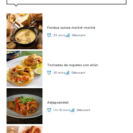
Fondue suisse moitié-moitié
25 mins
Débutant
Tostadas de nopales con atún
30 mins
Débutant
Adjapsandali
1 hr 10 mins
Débutant