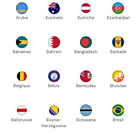
Aruba
Australie
Autriche
Azerbaïdjan
Bahamas
Bahreïn
Bangladesh
Barbade
Belgique
Bélize
Bermudes
Bhoutan
Biélorussie
Bosnie-
Botswana
Brésil
Herzégovine