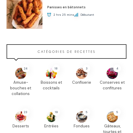
Panisses en bâtonnets
2 hrs 25 mins
Débutant
CATÉGORIES DE RECETTES
24
18
3
4
Amuse-
Boissons et
Confiserie
Conserves et
bouches et
cocktails
confitures
collations
23
19
5
5
Desserts
Entrées
Fondues
Gâteaux,
tourtes et