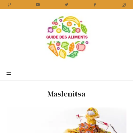
Guide
des
Aliments
Encyclopédie
des
aliments
/
Maslenitsa
www.guidedesaliments.com