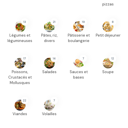
pizzas
13
21
19
8
Légumes et
Pâtes, riz,
Pâtisserie et
Petit déjeuner
légumineuses
divers
boulangerie
17
14
7
12
Poissons,
Salades
Sauces et
Soupe
Crustacés et
bases
Mollusques
22
7
Viandes
Volailles