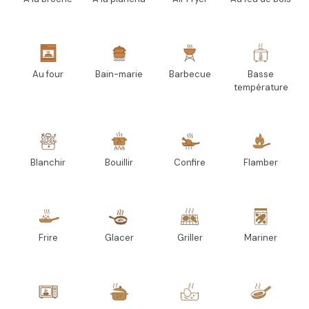
Au four
Bain-marie
Barbecue
Basse
température
Blanchir
Bouillir
Confire
Flamber
Frire
Glacer
Griller
Mariner