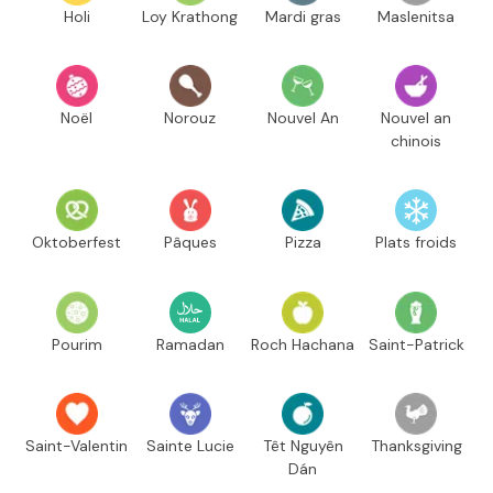
Holi
Loy Krathong
Mardi gras
Maslenitsa
Noël
Norouz
Nouvel An
Nouvel an
chinois
Oktoberfest
Pâques
Pizza
Plats froids
Pourim
Ramadan
Roch Hachana
Saint-Patrick
Saint-Valentin
Sainte Lucie
Têt Nguyên
Thanksgiving
Dán