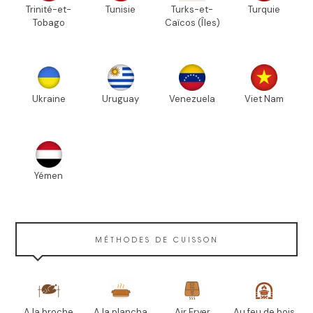
Trinité-et-
Tunisie
Turks-et-
Turquie
Tobago
Caïcos (Îles)
Ukraine
Uruguay
Venezuela
Viet Nam
Yémen
MÉTHODES DE CUISSON
A la broche
A la plancha
Air Fryer
Au feu de bois