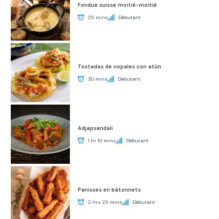
Fondue suisse moitié-moitié
25 mins
Débutant
Tostadas de nopales con atún
30 mins
Débutant
Adjapsandali
1 hr 10 mins
Débutant
Panisses en bâtonnets
2 hrs 25 mins
Débutant