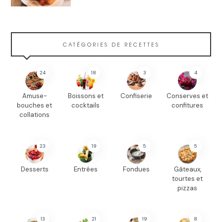
CATÉGORIES DE RECETTES
24
18
3
4
Amuse-
Boissons et
Confiserie
Conserves et
bouches et
cocktails
confitures
collations
23
19
5
5
Desserts
Entrées
Fondues
Gâteaux,
tourtes et
pizzas
13
21
19
8