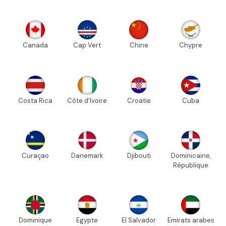
Canada
Cap Vert
Chine
Chypre
Costa Rica
Côte d'Ivoire
Croatie
Cuba
Curaçao
Danemark
Djibouti
Dominicaine,
République
Dominique
Egypte
El Salvador
Emirats arabes