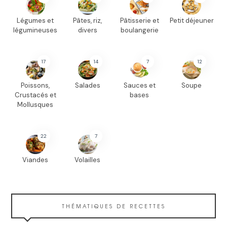
Légumes et
Pâtes, riz,
Pâtisserie et
Petit déjeuner
légumineuses
divers
boulangerie
17
14
7
12
Poissons,
Salades
Sauces et
Soupe
Crustacés et
bases
Mollusques
22
7
Viandes
Volailles
THÉMATIQUES DE RECETTES