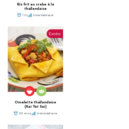
Riz frit au crabe à la
thaïlandaise
1 hr
Intermédiaire
Exotic
Omelette thaïlandaise
(Kai Yat Sai)
30 mins
Intermédiaire