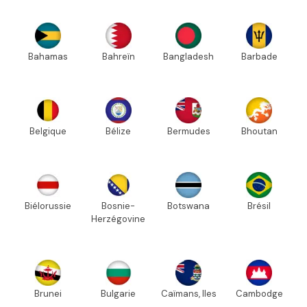
Bahamas
Bahreïn
Bangladesh
Barbade
Belgique
Bélize
Bermudes
Bhoutan
Biélorussie
Bosnie-
Botswana
Brésil
Herzégovine
Brunei
Bulgarie
Caïmans, Iles
Cambodge