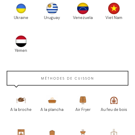
Ukraine
Uruguay
Venezuela
Viet Nam
Yémen
MÉTHODES DE CUISSON
A la broche
A la plancha
Air Fryer
Au feu de bois