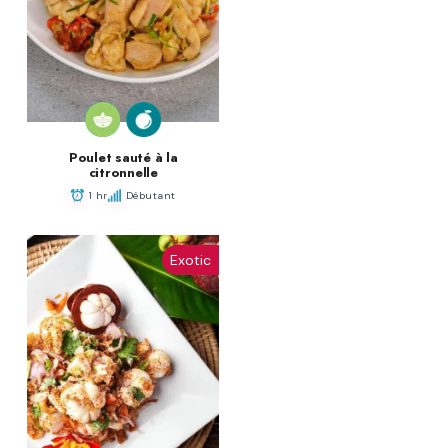
Poulet sauté à la
citronnelle
1 hr
Débutant
Exotic