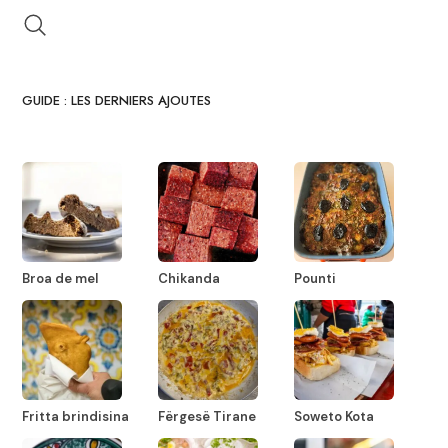
GUIDE : LES DERNIERS AJOUTES
Broa de mel
Chikanda
Pounti
Fritta brindisina
Fërgesë Tirane
Soweto Kota