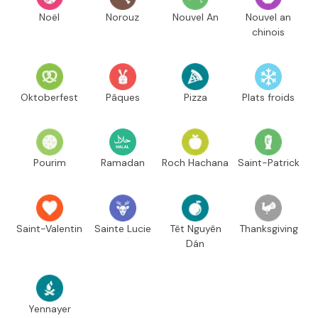
Noël
Norouz
Nouvel An
Nouvel an
chinois
Oktoberfest
Pâques
Pizza
Plats froids
Pourim
Ramadan
Roch Hachana
Saint-Patrick
Saint-Valentin
Sainte Lucie
Têt Nguyên
Thanksgiving
Dán
Yennayer