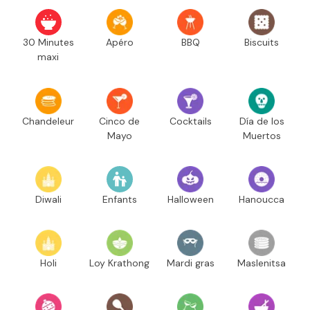
30 Minutes
Apéro
BBQ
Biscuits
maxi
Chandeleur
Cinco de
Cocktails
Día de los
Mayo
Muertos
Diwali
Enfants
Halloween
Hanoucca
Holi
Loy Krathong
Mardi gras
Maslenitsa