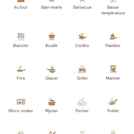
Au four
Bain-marie
Barbecue
Basse
température
Blanchir
Bouillir
Confire
Flamber
Frire
Glacer
Griller
Mariner
Micro-ondes
Mijoter
Pocher
Poêler