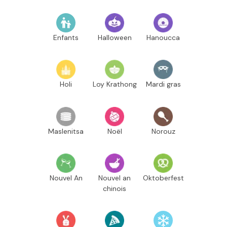
Enfants
Halloween
Hanoucca
Holi
Loy Krathong
Mardi gras
Maslenitsa
Noël
Norouz
Nouvel An
Nouvel an
Oktoberfest
chinois