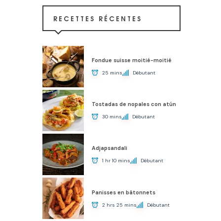
RECETTES RÉCENTES
Fondue suisse moitié-moitié
25 mins
Débutant
Tostadas de nopales con atún
30 mins
Débutant
Adjapsandali
1 hr 10 mins
Débutant
Panisses en bâtonnets
2 hrs 25 mins
Débutant