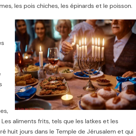
es, les pois chiches, les épinards et le poisson.
es
e
s
es,
s aliments frits, tels que les latkes et les
duré huit jours dans le Temple de Jérusalem et qui