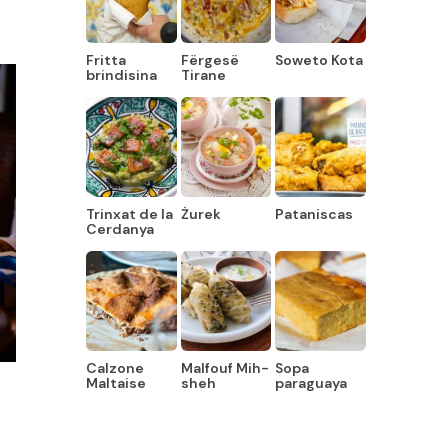
Fritta
Fërgesë
Soweto Kota
brindisina
Tirane
Trinxat de la
Żurek
Pataniscas
Cerdanya
Calzone
Malfouf Mih-
Sopa
Maltaise
sheh
paraguaya