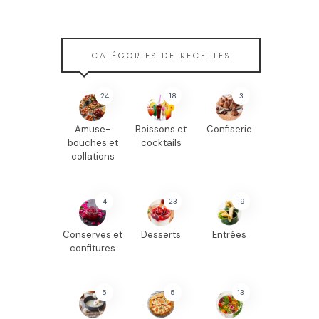
CATÉGORIES DE RECETTES
24
18
3
Amuse-
Boissons et
Confiserie
bouches et
cocktails
collations
4
23
19
Conserves et
Desserts
Entrées
confitures
5
5
13