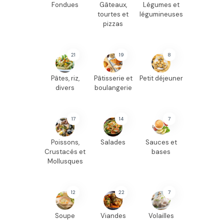
Fondues
Gâteaux,
Légumes et
tourtes et
légumineuses
pizzas
21
19
8
Pâtes, riz,
Pâtisserie et
Petit déjeuner
divers
boulangerie
17
14
7
Poissons,
Salades
Sauces et
Crustacés et
bases
Mollusques
12
22
7
Soupe
Viandes
Volailles