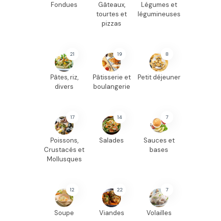
Fondues
Gâteaux,
Légumes et
tourtes et
légumineuses
pizzas
21
19
8
Pâtes, riz,
Pâtisserie et
Petit déjeuner
divers
boulangerie
17
14
7
Poissons,
Salades
Sauces et
Crustacés et
bases
Mollusques
12
22
7
Soupe
Viandes
Volailles