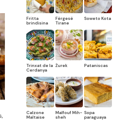
Fritta
Fërgesë
Soweto Kota
brindisina
Tirane
Trinxat de la
Żurek
Pataniscas
Cerdanya
Calzone
Malfouf Mih-
Sopa
s,
Maltaise
sheh
paraguaya