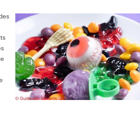
 des
ts
es
re
e