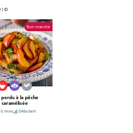
 | ©
Bon marché
 perdu à la pêche
caramélisée
30 mins
Débutant