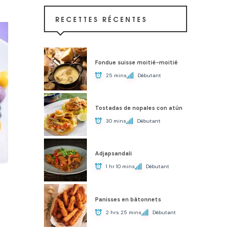
RECETTES RÉCENTES
Fondue suisse moitié-moitié
25 mins
Débutant
Tostadas de nopales con atún
30 mins
Débutant
Adjapsandali
1 hr 10 mins
Débutant
Panisses en bâtonnets
2 hrs 25 mins
Débutant