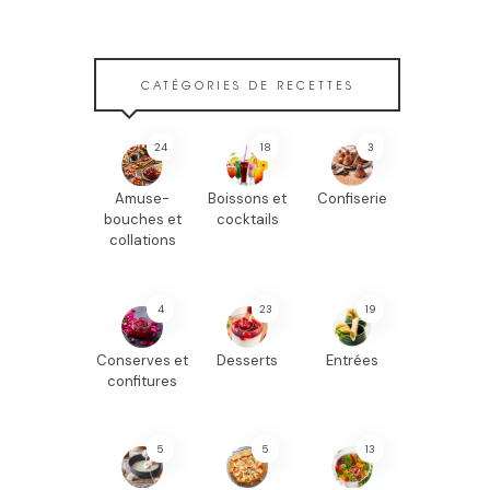
CATÉGORIES DE RECETTES
24
18
3
Amuse-
Boissons et
Confiserie
bouches et
cocktails
collations
4
23
19
Conserves et
Desserts
Entrées
confitures
5
5
13