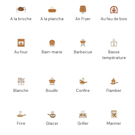
A la broche
A la plancha
Air Fryer
Au feu de bois
Au four
Bain-marie
Barbecue
Basse
température
Blanchir
Bouillir
Confire
Flamber
Frire
Glacer
Griller
Mariner