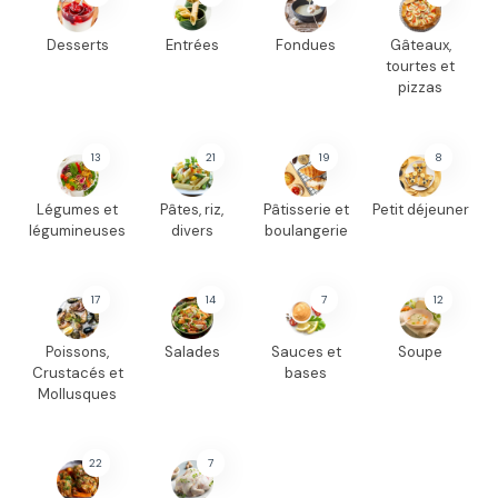
Desserts
Entrées
Fondues
Gâteaux,
tourtes et
pizzas
13
21
19
8
Légumes et
Pâtes, riz,
Pâtisserie et
Petit déjeuner
légumineuses
divers
boulangerie
17
14
7
12
Poissons,
Salades
Sauces et
Soupe
Crustacés et
bases
Mollusques
22
7