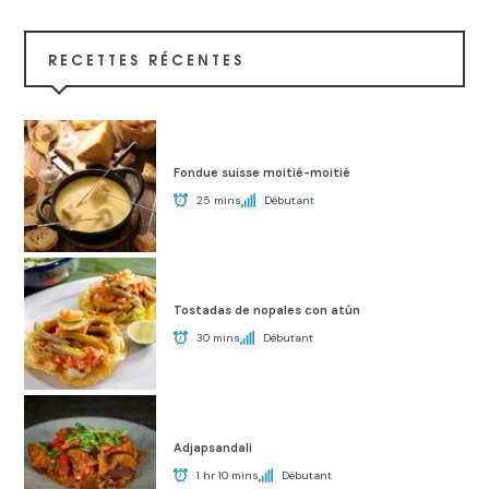
RECETTES RÉCENTES
Fondue suisse moitié-moitié
25 mins
Débutant
Tostadas de nopales con atún
30 mins
Débutant
Adjapsandali
1 hr 10 mins
Débutant