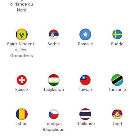
d'Irlande du
Nord
Saint-Vincent-
Serbie
Somalie
Suède
et-les-
Grenadines
Suisse
Tadjikistan
Taïwan
Tanzanie
Tchad
Tchèque,
Thaïlande
Tibet
République