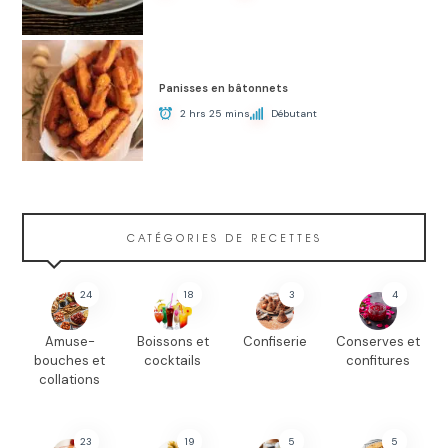
Panisses en bâtonnets
2 hrs 25 mins
Débutant
CATÉGORIES DE RECETTES
24
18
3
4
Amuse-
Boissons et
Confiserie
Conserves et
bouches et
cocktails
confitures
collations
23
19
5
5