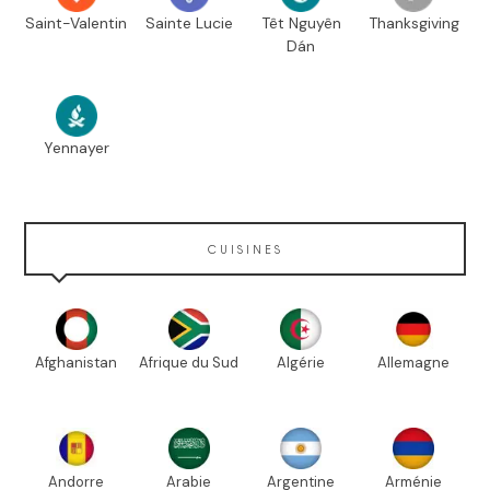
Saint-Valentin
Sainte Lucie
Têt Nguyên
Thanksgiving
Dán
Yennayer
CUISINES
Afghanistan
Afrique du Sud
Algérie
Allemagne
Andorre
Arabie
Argentine
Arménie