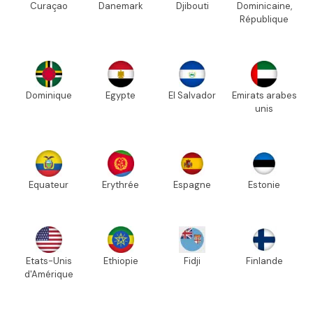
Curaçao
Danemark
Djibouti
Dominicaine,
République
Dominique
Egypte
El Salvador
Emirats arabes
unis
Equateur
Erythrée
Espagne
Estonie
Etats-Unis
Ethiopie
Fidji
Finlande
d'Amérique