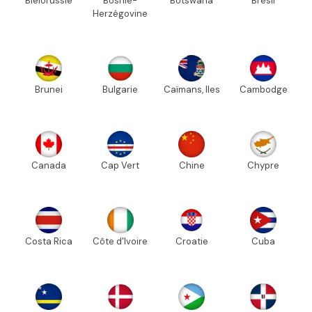
Biélorussie
Bosnie-
Botswana
Brésil
Herzégovine
Brunei
Bulgarie
Caïmans, Iles
Cambodge
Canada
Cap Vert
Chine
Chypre
Costa Rica
Côte d'Ivoire
Croatie
Cuba