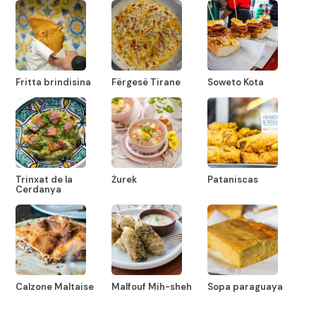
Fritta brindisina
Fërgesë Tirane
Soweto Kota
Trinxat de la
Żurek
Pataniscas
Cerdanya
Calzone Maltaise
Malfouf Mih-sheh
Sopa paraguaya