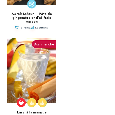
Adrak Lahsun – Pâte de
gingembre et d’ail frais
maison
15 mins
Débutant
Bon marché
Lassi à la mangue