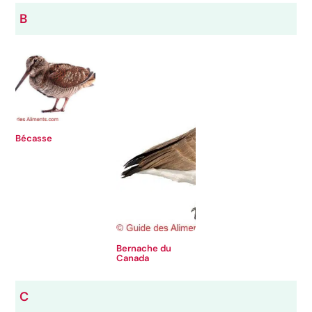
B
Bécasse
Bernache du
Canada
C