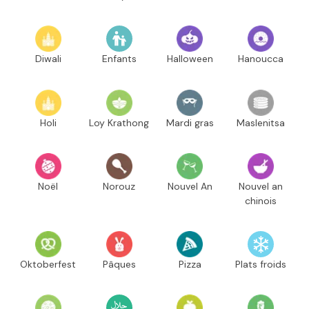
Diwali
Enfants
Halloween
Hanoucca
Holi
Loy Krathong
Mardi gras
Maslenitsa
Noël
Norouz
Nouvel An
Nouvel an
chinois
Oktoberfest
Pâques
Pizza
Plats froids