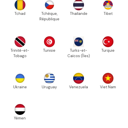
Tchad
Tchèque,
Thaïlande
Tibet
République
Trinité-et-
Tunisie
Turks-et-
Turquie
Tobago
Caïcos (Îles)
Ukraine
Uruguay
Venezuela
Viet Nam
Yémen