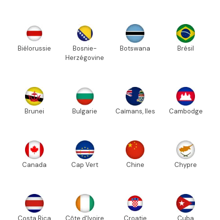
Biélorussie
Bosnie-
Botswana
Brésil
Herzégovine
Brunei
Bulgarie
Caïmans, Iles
Cambodge
Canada
Cap Vert
Chine
Chypre
Costa Rica
Côte d'Ivoire
Croatie
Cuba