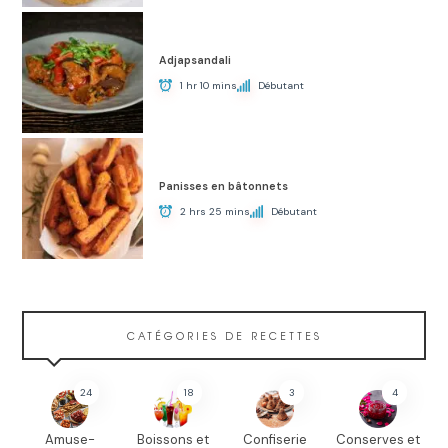
Adjapsandali
1 hr 10 mins
Débutant
Panisses en bâtonnets
2 hrs 25 mins
Débutant
CATÉGORIES DE RECETTES
24
18
3
4
Amuse-
Boissons et
Confiserie
Conserves et