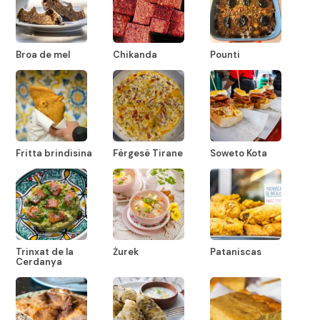
Broa de mel
Chikanda
Pounti
Fritta brindisina
Fërgesë Tirane
Soweto Kota
Trinxat de la
Żurek
Pataniscas
Cerdanya