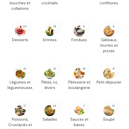
bouches et
cocktails
confitures
collations
23
19
5
5
Desserts
Entrées
Fondues
Gâteaux,
tourtes et
pizzas
13
21
19
8
Légumes et
Pâtes, riz,
Pâtisserie et
Petit déjeuner
légumineuses
divers
boulangerie
17
14
7
12
Poissons,
Salades
Sauces et
Soupe
Crustacés et
bases