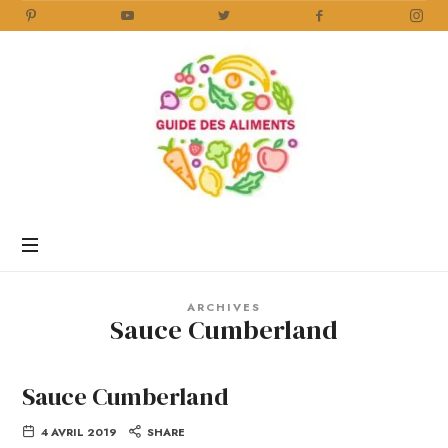
Guide
des
Aliments
Encyclopédie
des
aliments
/
ARCHIVES
www.guidedesaliments.com
Sauce Cumberland
Sauce Cumberland
4 AVRIL 2019
SHARE