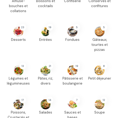
Amuse-
Boissons et
Confiserie
Conserves et
bouches et
cocktails
confitures
collations
23
19
5
5
Desserts
Entrées
Fondues
Gâteaux,
tourtes et
pizzas
13
21
19
8
Légumes et
Pâtes, riz,
Pâtisserie et
Petit déjeuner
légumineuses
divers
boulangerie
17
14
7
12
Poissons,
Salades
Sauces et
Soupe
Crustacés et
bases