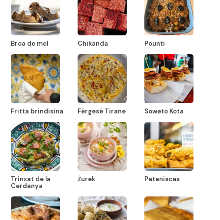
Broa de mel
Chikanda
Pounti
Fritta brindisina
Fërgesë Tirane
Soweto Kota
Trinxat de la
Żurek
Pataniscas
Cerdanya