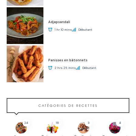
Adjapsandali
1 hr 10 mins
Débutant
Panisses en bâtonnets
2 hrs 25 mins
Débutant
CATÉGORIES DE RECETTES
24
18
3
4