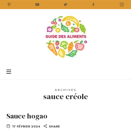
Guide
des
Aliments
Encyclopédie
des
aliments
/
ARCHIVES
www.guidedesaliments.com
sauce créole
Sauce hogao
17 FÉVRIER 2024
SHARE