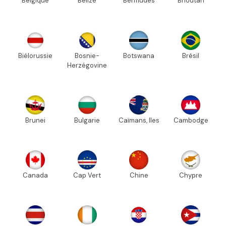
Belgique
Bélize
Bermudes
Bhoutan
Biélorussie
Bosnie-
Botswana
Brésil
Herzégovine
Brunei
Bulgarie
Caïmans, Iles
Cambodge
Canada
Cap Vert
Chine
Chypre