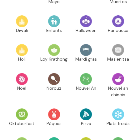
Mayo
Muertos
Diwali
Enfants
Halloween
Hanoucca
Holi
Loy Krathong
Mardi gras
Maslenitsa
Noël
Norouz
Nouvel An
Nouvel an
chinois
Oktoberfest
Pâques
Pizza
Plats froids