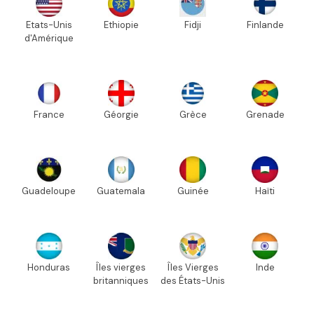
Etats-Unis
Ethiopie
Fidji
Finlande
d'Amérique
France
Géorgie
Grèce
Grenade
Guadeloupe
Guatemala
Guinée
Haïti
Honduras
Îles vierges
Îles Vierges
Inde
britanniques
des États-Unis