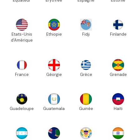
Equateur
Erythrée
Espagne
Estonie
Etats-Unis
Ethiopie
Fidji
Finlande
d'Amérique
France
Géorgie
Grèce
Grenade
Guadeloupe
Guatemala
Guinée
Haïti