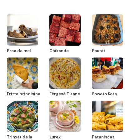
Broa de mel
Chikanda
Pounti
Fritta brindisina
Fërgesë Tirane
Soweto Kota
Trinxat de la
Żurek
Pataniscas