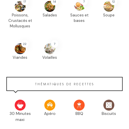
17
14
7
12
Poissons,
Salades
Sauces et
Soupe
Crustacés et
bases
Mollusques
22
7
Viandes
Volailles
THÉMATIQUES DE RECETTES
30 Minutes
Apéro
BBQ
Biscuits
maxi