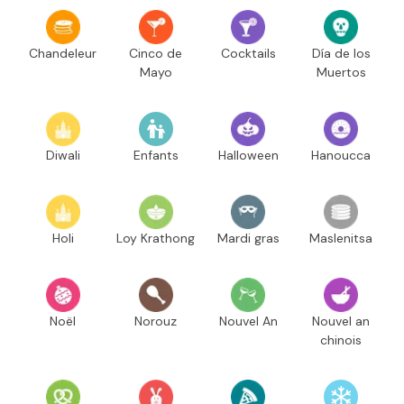
Chandeleur
Cinco de
Cocktails
Día de los
Mayo
Muertos
Diwali
Enfants
Halloween
Hanoucca
Holi
Loy Krathong
Mardi gras
Maslenitsa
Noël
Norouz
Nouvel An
Nouvel an
chinois