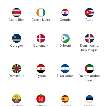
Costa Rica
Côte d'Ivoire
Croatie
Cuba
Curaçao
Danemark
Djibouti
Dominicaine,
République
Dominique
Egypte
El Salvador
Emirats arabes
unis