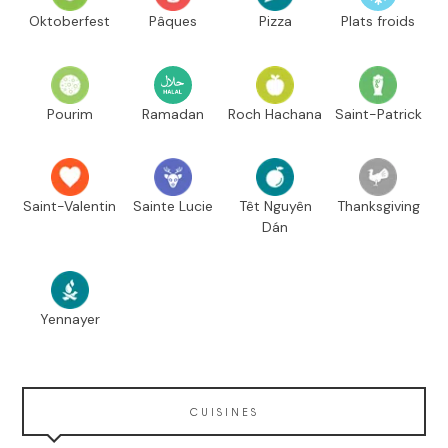
Oktoberfest
Pâques
Pizza
Plats froids
Pourim
Ramadan
Roch Hachana
Saint-Patrick
Saint-Valentin
Sainte Lucie
Têt Nguyên
Thanksgiving
Dán
Yennayer
CUISINES