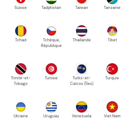
Suisse
Tadjikistan
Taïwan
Tanzanie
Tchad
Tchèque,
Thaïlande
Tibet
République
Trinité-et-
Tunisie
Turks-et-
Turquie
Tobago
Caïcos (Îles)
Ukraine
Uruguay
Venezuela
Viet Nam