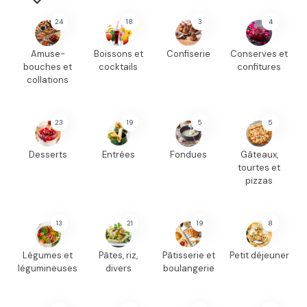
24
18
3
4
Amuse-
Boissons et
Confiserie
Conserves et
bouches et
cocktails
confitures
collations
23
19
5
5
Desserts
Entrées
Fondues
Gâteaux,
tourtes et
pizzas
13
21
19
8
Légumes et
Pâtes, riz,
Pâtisserie et
Petit déjeuner
légumineuses
divers
boulangerie