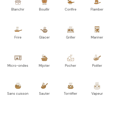
Blanchir
Bouillir
Confire
Flamber
Frire
Glacer
Griller
Mariner
Micro-ondes
Mijoter
Pocher
Poêler
Sans cuisson
Sauter
Torréfier
Vapeur