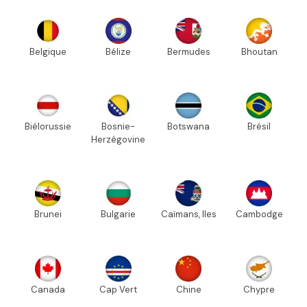
Belgique
Bélize
Bermudes
Bhoutan
Biélorussie
Bosnie-
Botswana
Brésil
Herzégovine
Brunei
Bulgarie
Caïmans, Iles
Cambodge
Canada
Cap Vert
Chine
Chypre