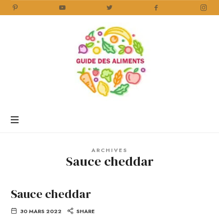
Guide
des
Aliments
Encyclopédie
des
aliments
/
ARCHIVES
www.guidedesaliments.com
Sauce cheddar
Sauce cheddar
30 MARS 2022
SHARE