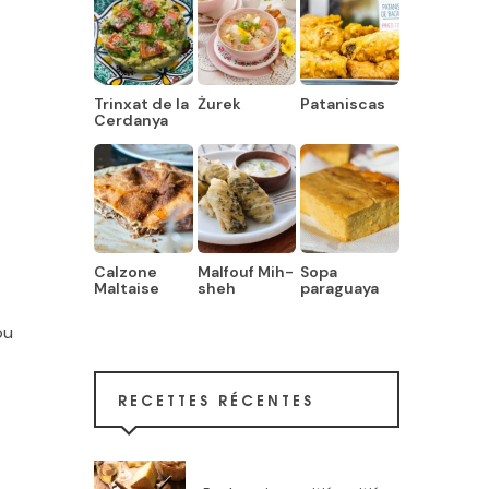
Trinxat de la
Żurek
Pataniscas
Cerdanya
Calzone
Malfouf Mih-
Sopa
Maltaise
sheh
paraguaya
ou
RECETTES RÉCENTES