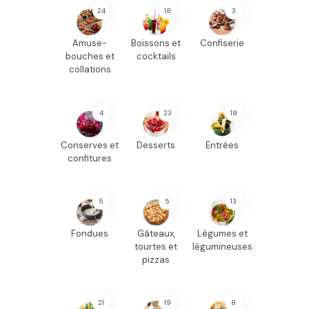
24
18
3
Amuse-
Boissons et
Confiserie
bouches et
cocktails
collations
4
23
19
Conserves et
Desserts
Entrées
confitures
5
5
13
Fondues
Gâteaux,
Légumes et
tourtes et
légumineuses
pizzas
21
19
8