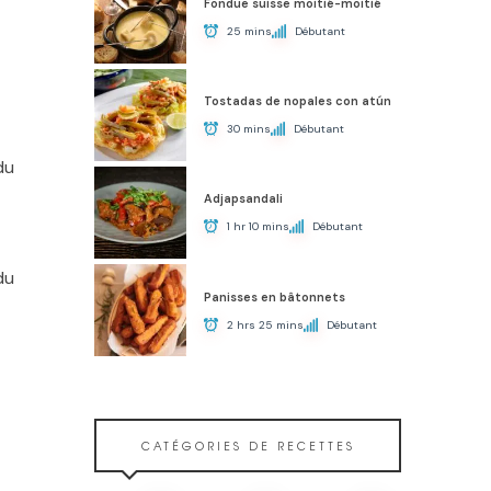
Fondue suisse moitié-moitié
25 mins
Débutant
Tostadas de nopales con atún
30 mins
Débutant
du
Adjapsandali
1 hr 10 mins
Débutant
du
Panisses en bâtonnets
2 hrs 25 mins
Débutant
CATÉGORIES DE RECETTES