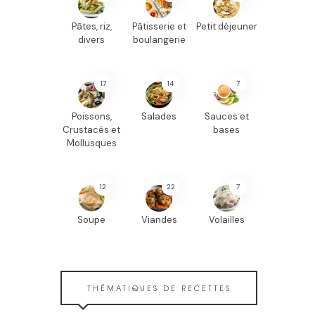
Pâtes, riz,
Pâtisserie et
Petit déjeuner
divers
boulangerie
17
14
7
Poissons,
Salades
Sauces et
Crustacés et
bases
Mollusques
12
22
7
Soupe
Viandes
Volailles
THÉMATIQUES DE RECETTES