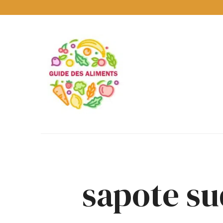
Guide
des
Aliments
Encyclopédie
des
aliments
/
www.guidedesaliments.com
sapote s