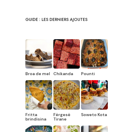
GUIDE : LES DERNIERS AJOUTES
Broa de mel
Chikanda
Pounti
Fritta
Fërgesë
Soweto Kota
brindisina
Tirane