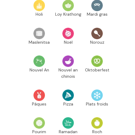
Holi
Loy Krathong
Mardi gras
Maslenitsa
Noël
Norouz
Nouvel An
Nouvel an
Oktoberfest
chinois
Pâques
Pizza
Plats froids
Pourim
Ramadan
Roch