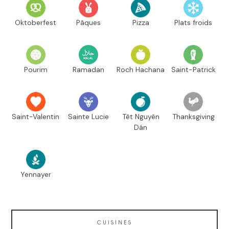
Oktoberfest
Pâques
Pizza
Plats froids
Pourim
Ramadan
Roch Hachana
Saint-Patrick
Saint-Valentin
Sainte Lucie
Têt Nguyên
Thanksgiving
Dán
Yennayer
CUISINES