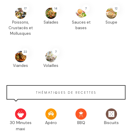
17
14
7
12
Poissons,
Salades
Sauces et
Soupe
Crustacés et
bases
Mollusques
22
7
Viandes
Volailles
THÉMATIQUES DE RECETTES
30 Minutes
Apéro
BBQ
Biscuits
maxi