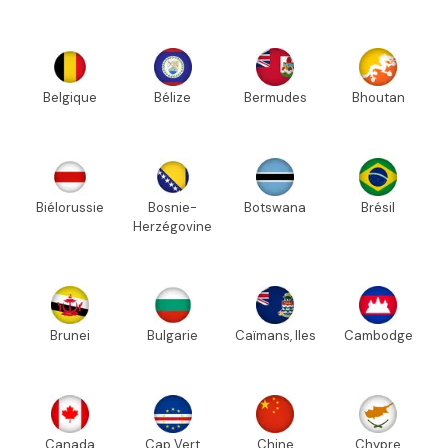
Belgique
Bélize
Bermudes
Bhoutan
Biélorussie
Bosnie-
Botswana
Brésil
Herzégovine
Brunei
Bulgarie
Caïmans, Iles
Cambodge
Canada
Cap Vert
Chine
Chypre