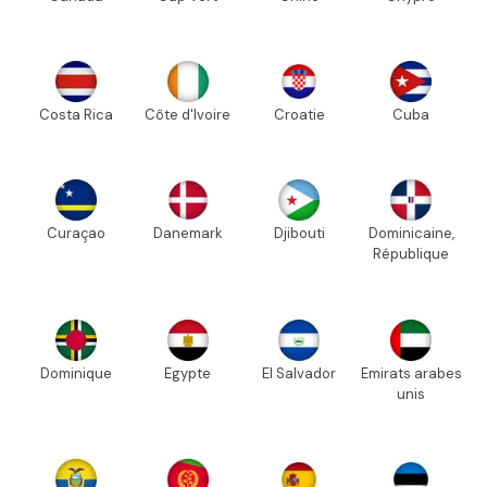
Costa Rica
Côte d'Ivoire
Croatie
Cuba
Curaçao
Danemark
Djibouti
Dominicaine,
République
Dominique
Egypte
El Salvador
Emirats arabes
unis