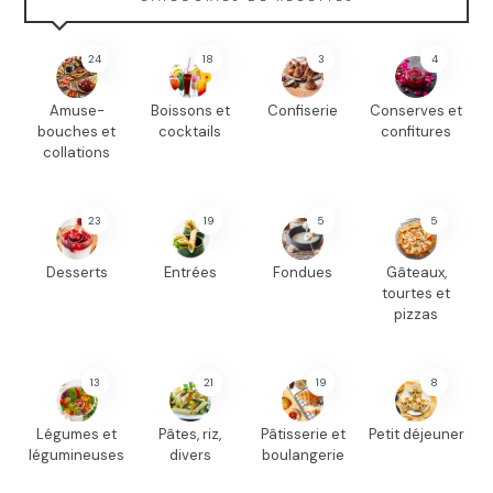
24
18
3
4
Amuse-
Boissons et
Confiserie
Conserves et
bouches et
cocktails
confitures
collations
23
19
5
5
Desserts
Entrées
Fondues
Gâteaux,
tourtes et
pizzas
13
21
19
8
Légumes et
Pâtes, riz,
Pâtisserie et
Petit déjeuner
légumineuses
divers
boulangerie