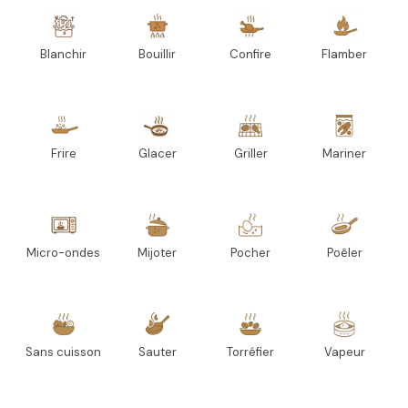
Blanchir
Bouillir
Confire
Flamber
Frire
Glacer
Griller
Mariner
Micro-ondes
Mijoter
Pocher
Poêler
Sans cuisson
Sauter
Torréfier
Vapeur