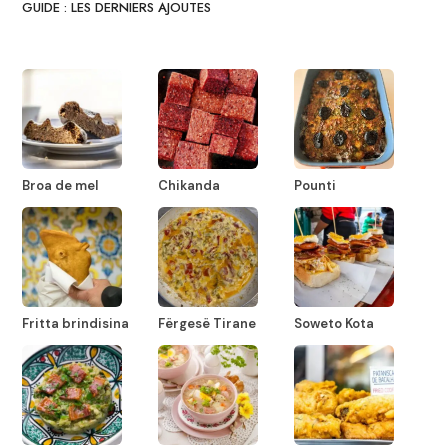
GUIDE : LES DERNIERS AJOUTES
Broa de mel
Chikanda
Pounti
Fritta brindisina
Fërgesë Tirane
Soweto Kota