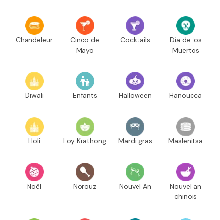
Chandeleur
Cinco de
Cocktails
Día de los
Mayo
Muertos
Diwali
Enfants
Halloween
Hanoucca
Holi
Loy Krathong
Mardi gras
Maslenitsa
Noël
Norouz
Nouvel An
Nouvel an
chinois