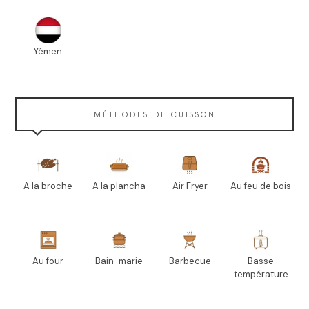
Yémen
MÉTHODES DE CUISSON
A la broche
A la plancha
Air Fryer
Au feu de bois
Au four
Bain-marie
Barbecue
Basse
température