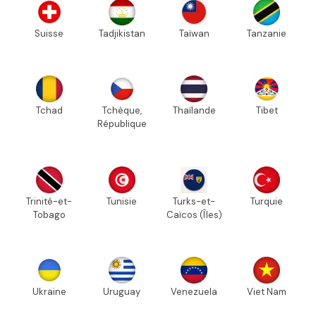
Suisse
Tadjikistan
Taïwan
Tanzanie
Tchad
Tchèque,
Thaïlande
Tibet
République
Trinité-et-
Tunisie
Turks-et-
Turquie
Tobago
Caïcos (Îles)
Ukraine
Uruguay
Venezuela
Viet Nam