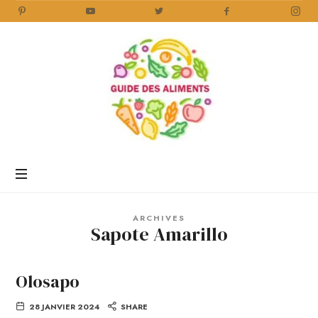
Guide
des
Aliments
Encyclopédie
des
aliments
/
ARCHIVES
www.guidedesaliments.com
Sapote Amarillo
Olosapo
28 JANVIER 2024
SHARE