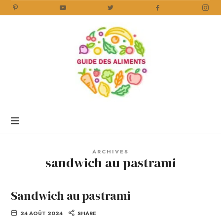
Guide
des
Aliments
Encyclopédie
des
aliments
/
ARCHIVES
www.guidedesaliments.com
sandwich au pastrami
Sandwich au pastrami
24 AOÛT 2024
SHARE