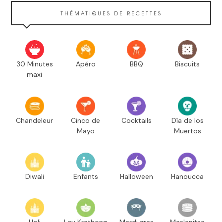
THÉMATIQUES DE RECETTES
30 Minutes
Apéro
BBQ
Biscuits
maxi
Chandeleur
Cinco de
Cocktails
Día de los
Mayo
Muertos
Diwali
Enfants
Halloween
Hanoucca
Holi
Loy Krathong
Mardi gras
Maslenitsa