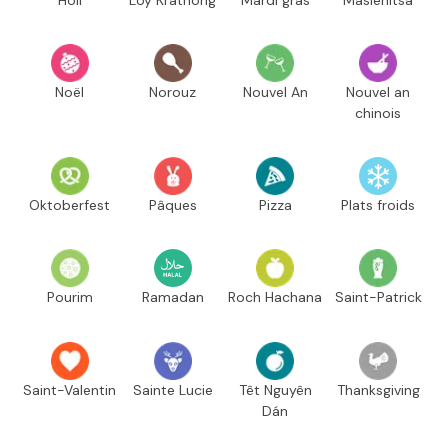
Noël
Norouz
Nouvel An
Nouvel an
chinois
Oktoberfest
Pâques
Pizza
Plats froids
Pourim
Ramadan
Roch Hachana
Saint-Patrick
Saint-Valentin
Sainte Lucie
Têt Nguyên
Thanksgiving
Dán