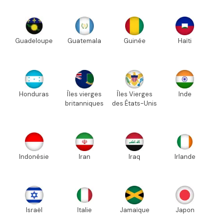
Guadeloupe
Guatemala
Guinée
Haïti
Honduras
Îles vierges
Îles Vierges
Inde
britanniques
des États-Unis
Indonésie
Iran
Iraq
Irlande
Israël
Italie
Jamaïque
Japon