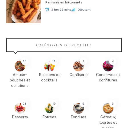
Panisses en bâtonnets
2 hrs 25 mins
Débutant
CATÉGORIES DE RECETTES
24
18
3
4
Amuse-
Boissons et
Confiserie
Conserves et
bouches et
cocktails
confitures
collations
23
19
5
5
Desserts
Entrées
Fondues
Gâteaux,
tourtes et
pizzas