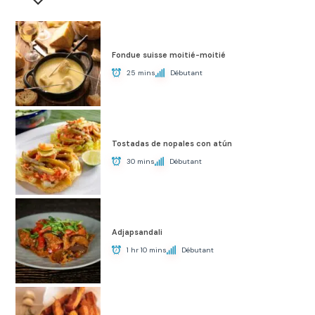
Fondue suisse moitié-moitié
25 mins
Débutant
Tostadas de nopales con atún
30 mins
Débutant
Adjapsandali
1 hr 10 mins
Débutant