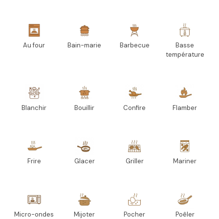
Au four
Bain-marie
Barbecue
Basse
température
Blanchir
Bouillir
Confire
Flamber
Frire
Glacer
Griller
Mariner
Micro-ondes
Mijoter
Pocher
Poêler