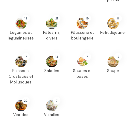
13
21
19
8
Légumes et
Pâtes, riz,
Pâtisserie et
Petit déjeuner
légumineuses
divers
boulangerie
17
14
7
12
Poissons,
Salades
Sauces et
Soupe
Crustacés et
bases
Mollusques
22
7
Viandes
Volailles