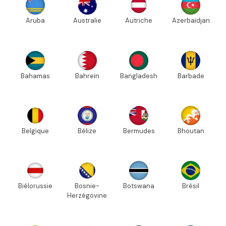
Aruba
Australie
Autriche
Azerbaïdjan
Bahamas
Bahreïn
Bangladesh
Barbade
Belgique
Bélize
Bermudes
Bhoutan
Biélorussie
Bosnie-
Botswana
Brésil
Herzégovine