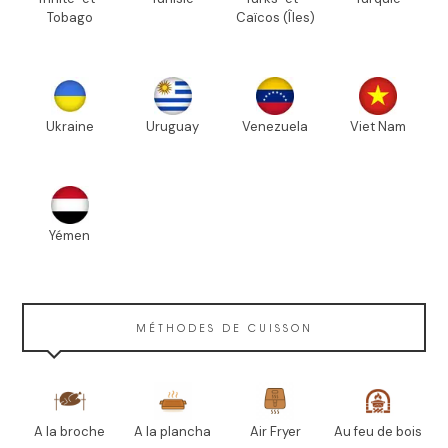
Tobago
Caïcos (Îles)
Ukraine
Uruguay
Venezuela
Viet Nam
Yémen
MÉTHODES DE CUISSON
A la broche
A la plancha
Air Fryer
Au feu de bois