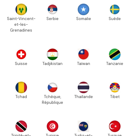
Saint-Vincent-
Serbie
Somalie
Suède
et-les-
Grenadines
Suisse
Tadjikistan
Taïwan
Tanzanie
Tchad
Tchèque,
Thaïlande
Tibet
République
Trinité-et-
Tunisie
Turks-et-
Turquie