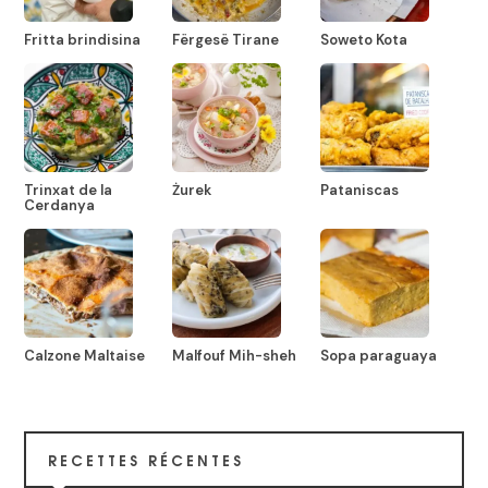
Fritta brindisina
Fërgesë Tirane
Soweto Kota
Trinxat de la
Żurek
Pataniscas
Cerdanya
Calzone Maltaise
Malfouf Mih-sheh
Sopa paraguaya
RECETTES RÉCENTES