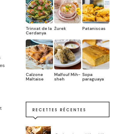
Trinxat de la
Żurek
Pataniscas
Cerdanya
s
ses
Calzone
Malfouf Mih-
Sopa
Maltaise
sheh
paraguaya
t
RECETTES RÉCENTES