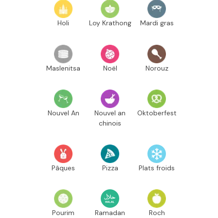
Holi
Loy Krathong
Mardi gras
Maslenitsa
Noël
Norouz
Nouvel An
Nouvel an
Oktoberfest
chinois
Pâques
Pizza
Plats froids
Pourim
Ramadan
Roch