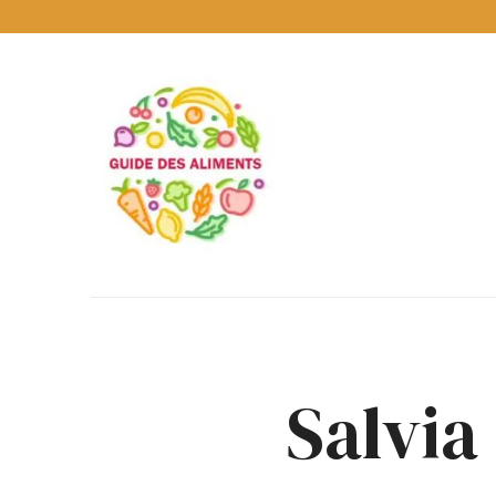
Guide
des
Aliments
Encyclopédie
des
aliments
/
www.guidedesaliments.com
Salvia 