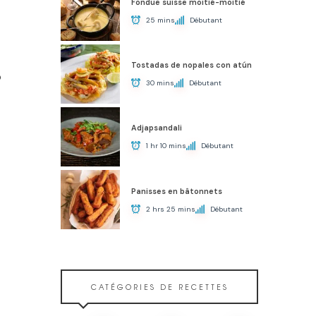
Fondue suisse moitié-moitié
25 mins
Débutant
Tostadas de nopales con atún
o
30 mins
Débutant
Adjapsandali
1 hr 10 mins
Débutant
Panisses en bâtonnets
2 hrs 25 mins
Débutant
CATÉGORIES DE RECETTES