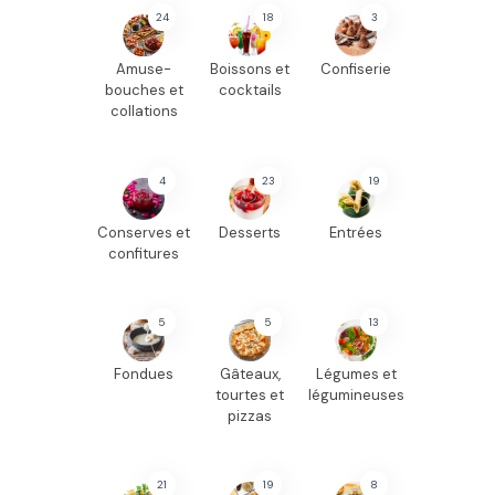
24
18
3
Amuse-
Boissons et
Confiserie
bouches et
cocktails
collations
4
23
19
Conserves et
Desserts
Entrées
confitures
5
5
13
Fondues
Gâteaux,
Légumes et
tourtes et
légumineuses
pizzas
21
19
8