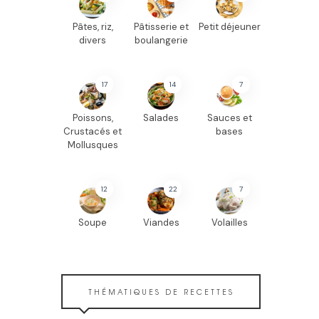
Pâtes, riz,
Pâtisserie et
Petit déjeuner
divers
boulangerie
17
14
7
Poissons,
Salades
Sauces et
Crustacés et
bases
Mollusques
12
22
7
Soupe
Viandes
Volailles
THÉMATIQUES DE RECETTES