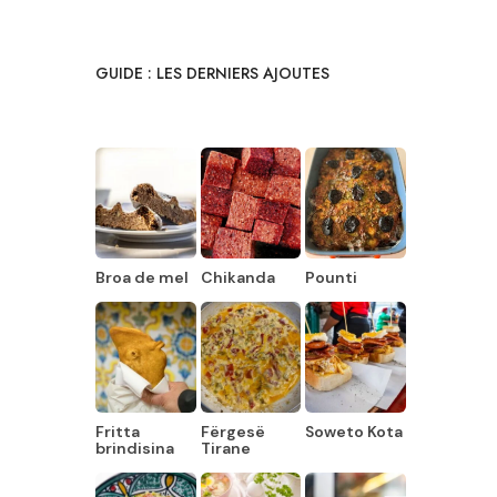
GUIDE : LES DERNIERS AJOUTES
Broa de mel
Chikanda
Pounti
Fritta
Fërgesë
Soweto Kota
brindisina
Tirane