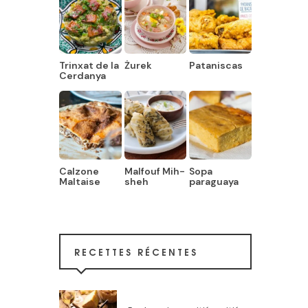
Trinxat de la
Żurek
Pataniscas
Cerdanya
Calzone
Malfouf Mih-
Sopa
Maltaise
sheh
paraguaya
RECETTES RÉCENTES