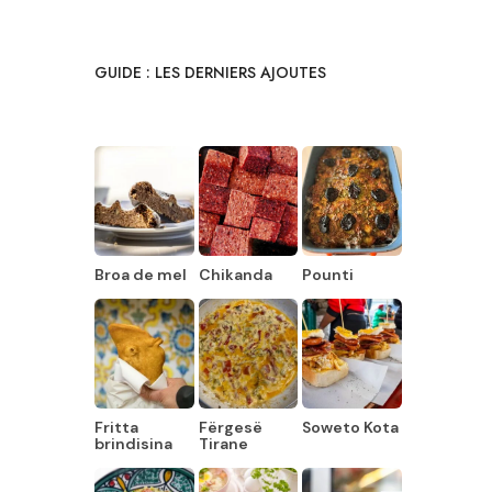
GUIDE : LES DERNIERS AJOUTES
Broa de mel
Chikanda
Pounti
Fritta
Fërgesë
Soweto Kota
brindisina
Tirane