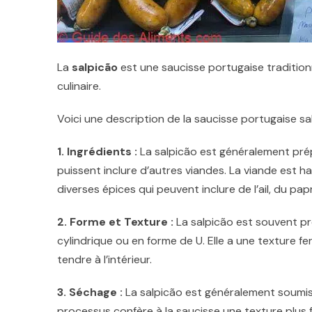
La
salpicão
est une saucisse portugaise traditionn
culinaire.
Voici une description de la saucisse portugaise sal
1. Ingrédients :
La salpicão est généralement prép
puissent inclure d’autres viandes. La viande est
diverses épices qui peuvent inclure de l’ail, du pa
2. Forme et Texture :
La salpicão est souvent pr
cylindrique ou en forme de U. Elle a une texture f
tendre à l’intérieur.
3. Séchage :
La salpicão est généralement soumis
processus confère à la saucisse une texture plus