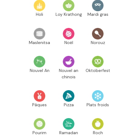
Holi
Loy Krathong
Mardi gras
Maslenitsa
Noël
Norouz
Nouvel An
Nouvel an
Oktoberfest
chinois
Pâques
Pizza
Plats froids
Pourim
Ramadan
Roch