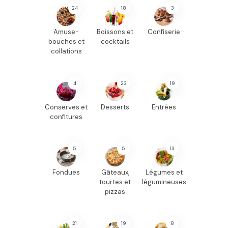
24
18
3
Amuse-
Boissons et
Confiserie
bouches et
cocktails
collations
4
23
19
Conserves et
Desserts
Entrées
confitures
5
5
13
Fondues
Gâteaux,
Légumes et
tourtes et
légumineuses
pizzas
21
19
8