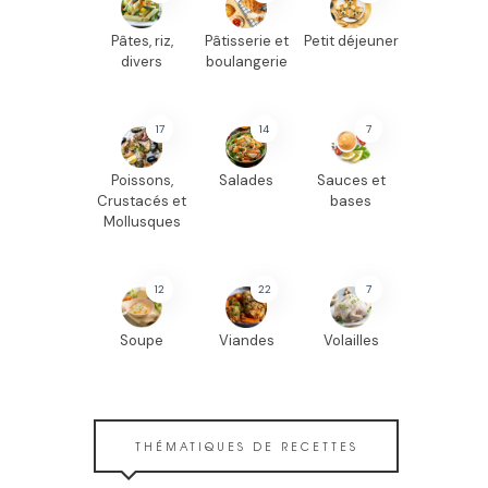
Pâtes, riz,
Pâtisserie et
Petit déjeuner
divers
boulangerie
17
14
7
Poissons,
Salades
Sauces et
Crustacés et
bases
Mollusques
12
22
7
Soupe
Viandes
Volailles
THÉMATIQUES DE RECETTES