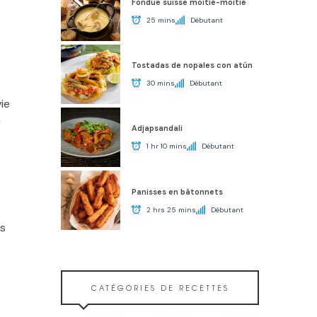
Fondue suisse moitié-moitié
25 mins
Débutant
Tostadas de nopales con atún
30 mins
Débutant
ie
r
Adjapsandali
1 hr 10 mins
Débutant
Panisses en bâtonnets
2 hrs 25 mins
Débutant
es
CATÉGORIES DE RECETTES