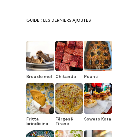
GUIDE : LES DERNIERS AJOUTES
Broa de mel
Chikanda
Pounti
Fritta
Fërgesë
Soweto Kota
brindisina
Tirane