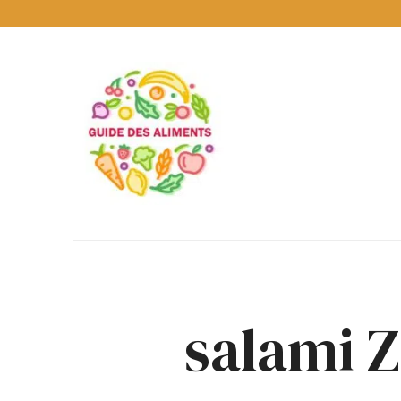
Guide
des
Aliments
Encyclopédie
des
aliments
/
www.guidedesaliments.com
salami Z