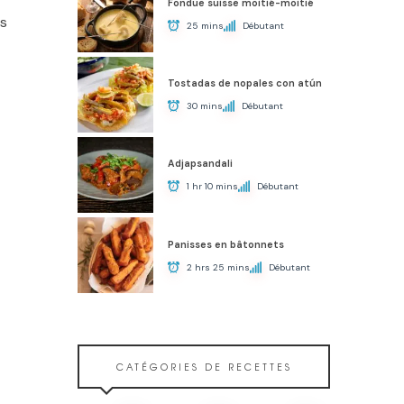
Fondue suisse moitié-moitié
is
25 mins
Débutant
Tostadas de nopales con atún
30 mins
Débutant
Adjapsandali
1 hr 10 mins
Débutant
Panisses en bâtonnets
2 hrs 25 mins
Débutant
CATÉGORIES DE RECETTES