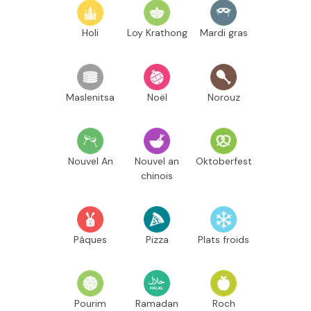
Holi
Loy Krathong
Mardi gras
Maslenitsa
Noël
Norouz
Nouvel An
Nouvel an
Oktoberfest
chinois
Pâques
Pizza
Plats froids
Pourim
Ramadan
Roch