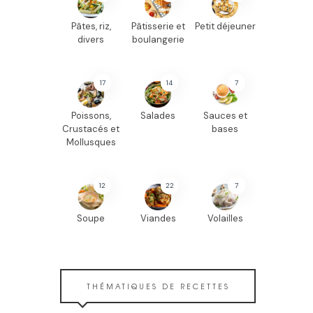
Pâtes, riz,
Pâtisserie et
Petit déjeuner
divers
boulangerie
17
14
7
Poissons,
Salades
Sauces et
Crustacés et
bases
Mollusques
12
22
7
Soupe
Viandes
Volailles
THÉMATIQUES DE RECETTES