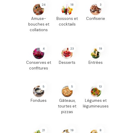
24
18
3
Amuse-
Boissons et
Confiserie
bouches et
cocktails
collations
4
23
19
Conserves et
Desserts
Entrées
confitures
5
5
13
Fondues
Gâteaux,
Légumes et
tourtes et
légumineuses
pizzas
21
19
8