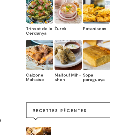
Trinxat de la
Żurek
Pataniscas
Cerdanya
Calzone
Malfouf Mih-
Sopa
Maltaise
sheh
paraguaya
RECETTES RÉCENTES
a