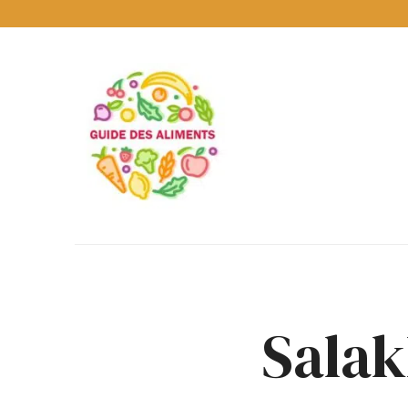
Guide
des
Aliments
Encyclopédie
des
aliments
/
www.guidedesaliments.com
Salak