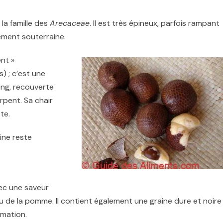
 la famille des
Arecaceae
. Il est très épineux, parfois rampant
ement souterraine.
ent »
) ; c’est une
ng, recouverte
rpent. Sa chair
te.
ine reste
vec une saveur
ou de la pomme. Il contient également une graine dure et noire
mmation.