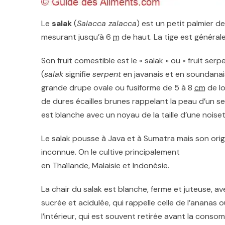
Le
salak
(
Salacca zalacca
) est un petit palmier de
mesurant jusqu’à 6
m
de haut. La tige est général
Son fruit comestible est le « salak » ou « fruit serp
(
salak
signifie
serpent
en javanais et en soundanais
grande drupe ovale ou fusiforme de 5 à 8
cm
de lo
de dures écailles brunes rappelant la peau d’un se
est blanche avec un noyau de la taille d’une noiset
Le salak pousse à Java et à Sumatra mais son orig
inconnue. On le cultive principalement
en Thaïlande, Malaisie et Indonésie.
La chair du salak est blanche, ferme et juteuse, a
sucrée et acidulée, qui rappelle celle de l’ananas 
l’intérieur, qui est souvent retirée avant la conso