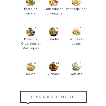
Pâtes, riz,
Pâtisserie et
Petit déjeuner
divers
boulangerie
17
14
7
Poissons,
Salades
Sauces et
Crustacés et
bases
Mollusques
12
22
7
Soupe
Viandes
Volailles
THÉMATIQUES DE RECETTES