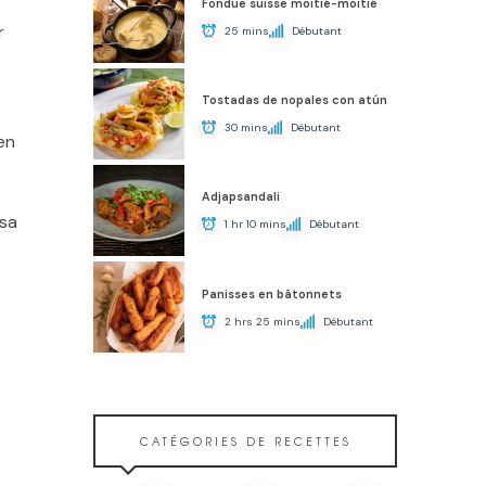
Fondue suisse moitié-moitié
r
25 mins
Débutant
Tostadas de nopales con atún
30 mins
Débutant
en
Adjapsandali
 sa
1 hr 10 mins
Débutant
Panisses en bâtonnets
2 hrs 25 mins
Débutant
CATÉGORIES DE RECETTES