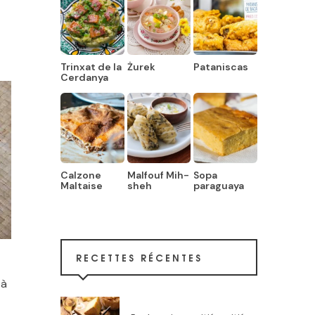
Trinxat de la
Żurek
Pataniscas
Cerdanya
Calzone
Malfouf Mih-
Sopa
Maltaise
sheh
paraguaya
RECETTES RÉCENTES
 à