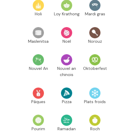
Holi
Loy Krathong
Mardi gras
Maslenitsa
Noël
Norouz
Nouvel An
Nouvel an
Oktoberfest
chinois
Pâques
Pizza
Plats froids
Pourim
Ramadan
Roch