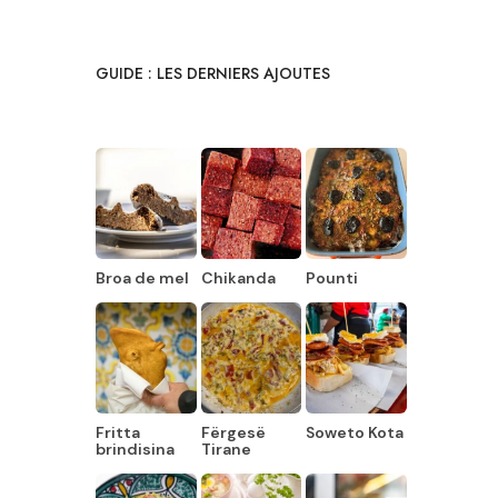
GUIDE : LES DERNIERS AJOUTES
Broa de mel
Chikanda
Pounti
Fritta
Fërgesë
Soweto Kota
brindisina
Tirane