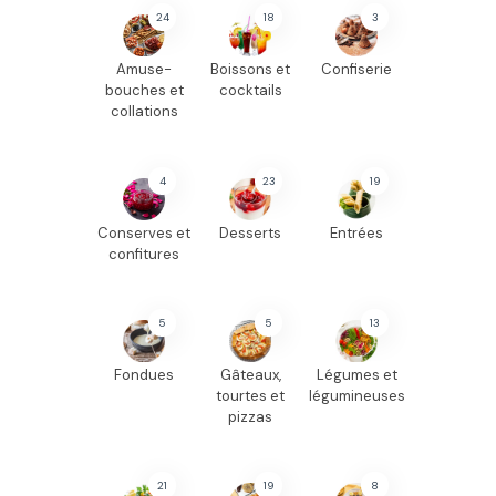
24
18
3
Amuse-
Boissons et
Confiserie
bouches et
cocktails
collations
4
23
19
Conserves et
Desserts
Entrées
confitures
5
5
13
Fondues
Gâteaux,
Légumes et
tourtes et
légumineuses
pizzas
21
19
8