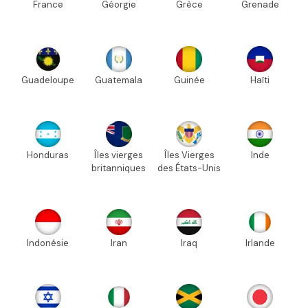
France
Géorgie
Grèce
Grenade
Guadeloupe
Guatemala
Guinée
Haïti
Honduras
Îles vierges
Îles Vierges
Inde
britanniques
des États-Unis
Indonésie
Iran
Iraq
Irlande