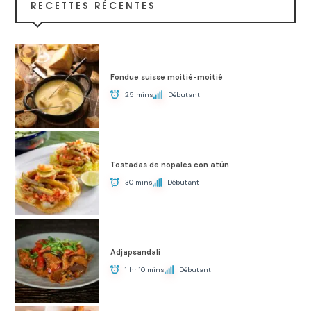
RECETTES RÉCENTES
Fondue suisse moitié-moitié
25 mins
Débutant
Tostadas de nopales con atún
30 mins
Débutant
Adjapsandali
1 hr 10 mins
Débutant