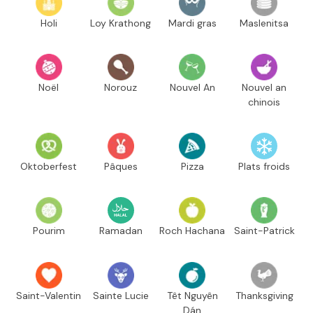
Holi
Loy Krathong
Mardi gras
Maslenitsa
Noël
Norouz
Nouvel An
Nouvel an
chinois
Oktoberfest
Pâques
Pizza
Plats froids
Pourim
Ramadan
Roch Hachana
Saint-Patrick
Saint-Valentin
Sainte Lucie
Têt Nguyên
Thanksgiving
Dán