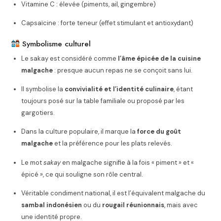
Vitamine C : élevée (piments, ail, gingembre)
Capsaïcine : forte teneur (effet stimulant et antioxydant)
Symbolisme culturel
Le sakay est considéré comme
l’âme épicée de la cuisine
malgache
: presque aucun repas ne se conçoit sans lui.
Il symbolise la
convivialité et l’identité culinaire
, étant
toujours posé sur la table familiale ou proposé par les
gargotiers.
Dans la culture populaire, il marque la
force du goût
malgache
et la préférence pour les plats relevés.
Le mot
sakay
en malgache signifie à la fois « piment » et «
épicé », ce qui souligne son rôle central.
Véritable condiment national, il est l’équivalent malgache du
sambal indonésien
ou du
rougail réunionnais
, mais avec
une identité propre.