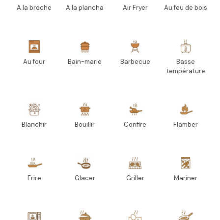
A la broche
A la plancha
Air Fryer
Au feu de bois
Au four
Bain-marie
Barbecue
Basse
température
Blanchir
Bouillir
Confire
Flamber
Frire
Glacer
Griller
Mariner