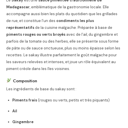
Le
Sakay
est une
sauce pimentée traditionnelle de
Madagascar
, emblématique de la gastronomie locale. Elle
accompagne aussi bien les plats du quotidien que les grillades
de rue, et constitue l’un des
condiments les plus
représentatifs
de la cuisine malgache. Préparée à base de
piments rouges ou verts broyés
avec de l’ail, du gingembre et
parfois de la tomate ou des herbes, elle se présente sous forme
de pâte ou de sauce onctueuse, plus ou moins épaisse selon les
recettes. Le sakay illustre parfaitement le goût malgache pour
les saveurs relevées et intenses, et joue un rôle équivalent au
piment créole dans les îles voisines.
Composition
Les ingrédients de base du sakay sont :
Piments frais
(rouges ou verts, petits et très piquants)
Ail
Gingembre