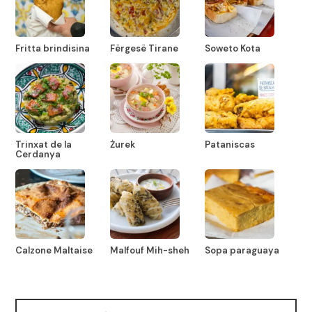
Fritta brindisina
Fërgesë Tirane
Soweto Kota
Trinxat de la
Żurek
Pataniscas
Cerdanya
Calzone Maltaise
Malfouf Mih-sheh
Sopa paraguaya