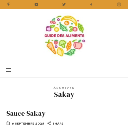
Guide
des
Aliments
Encyclopédie
des
aliments
/
ARCHIVES
www.guidedesaliments.com
Sakay
Sauce Sakay
6 SEPTEMBRE 2025
SHARE