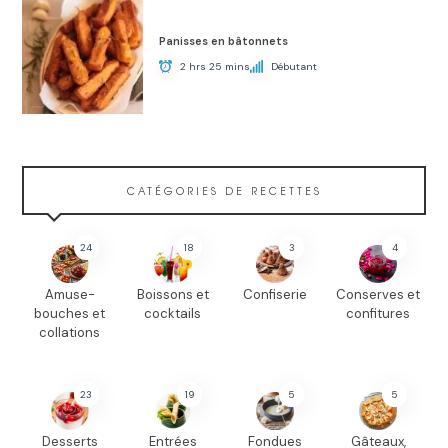
Panisses en bâtonnets
2 hrs 25 mins
Débutant
CATÉGORIES DE RECETTES
24
18
3
4
Amuse-
Boissons et
Confiserie
Conserves et
bouches et
cocktails
confitures
collations
23
19
5
5
Desserts
Entrées
Fondues
Gâteaux,