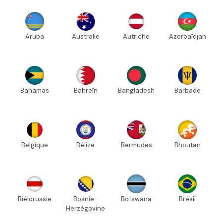
Aruba
Australie
Autriche
Azerbaïdjan
Bahamas
Bahreïn
Bangladesh
Barbade
Belgique
Bélize
Bermudes
Bhoutan
Biélorussie
Bosnie-
Botswana
Brésil
Herzégovine