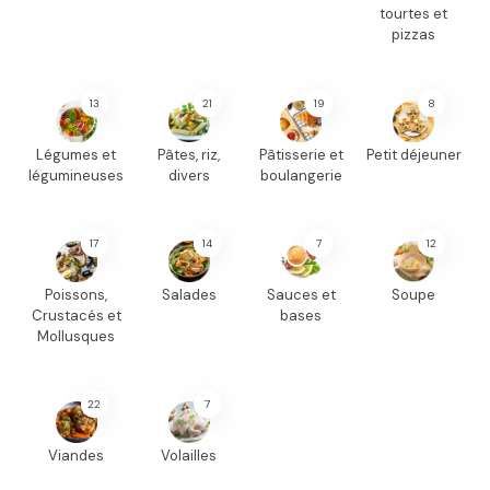
tourtes et
pizzas
13
21
19
8
Légumes et
Pâtes, riz,
Pâtisserie et
Petit déjeuner
légumineuses
divers
boulangerie
17
14
7
12
Poissons,
Salades
Sauces et
Soupe
Crustacés et
bases
Mollusques
22
7
Viandes
Volailles