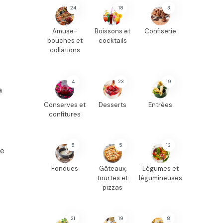
24
18
3
Amuse-
Boissons et
Confiserie
bouches et
cocktails
collations
4
23
19
a
Conserves et
Desserts
Entrées
confitures
5
5
13
ce
Fondues
Gâteaux,
Légumes et
tourtes et
légumineuses
pizzas
21
19
8