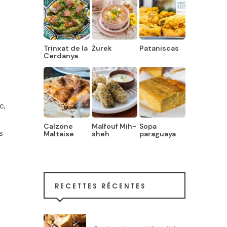
Trinxat de la
Żurek
Pataniscas
Cerdanya
c,
Calzone
Malfouf Mih-
Sopa
s
Maltaise
sheh
paraguaya
RECETTES RÉCENTES