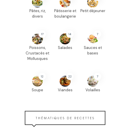
Pâtes, riz,
Pâtisserie et
Petit déjeuner
divers
boulangerie
17
14
7
Poissons,
Salades
Sauces et
Crustacés et
bases
Mollusques
12
22
7
Soupe
Viandes
Volailles
THÉMATIQUES DE RECETTES