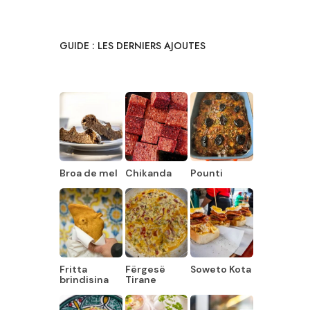
GUIDE : LES DERNIERS AJOUTES
Broa de mel
Chikanda
Pounti
Fritta
Fërgesë
Soweto Kota
brindisina
Tirane