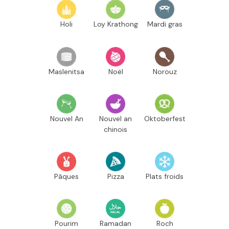
Holi
Loy Krathong
Mardi gras
Maslenitsa
Noël
Norouz
Nouvel An
Nouvel an
Oktoberfest
chinois
Pâques
Pizza
Plats froids
Pourim
Ramadan
Roch