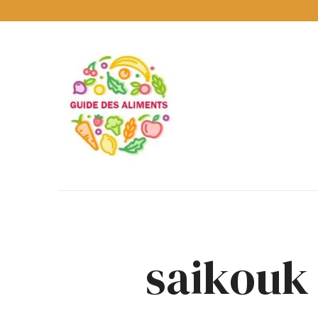
Guide
des
Aliments
Encyclopédie
des
aliments
/
www.guidedesaliments.com
saikouk