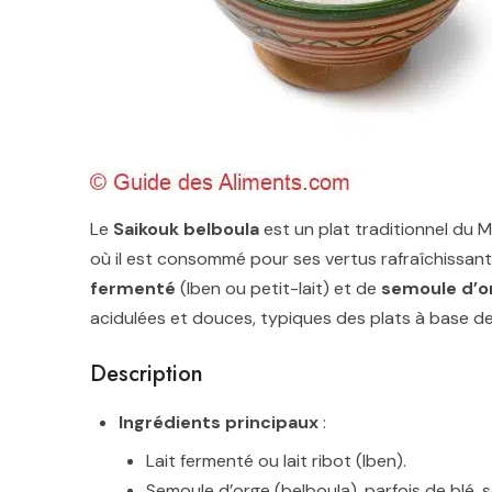
Le
Saikouk belboula
est un plat traditionnel du M
où il est consommé pour ses vertus rafraîchissante
fermenté
(lben ou petit-lait) et de
semoule d’o
acidulées et douces, typiques des plats à base d
Description
Ingrédients principaux
:
Lait fermenté ou lait ribot (lben).
Semoule d’orge (belboula), parfois de blé, s