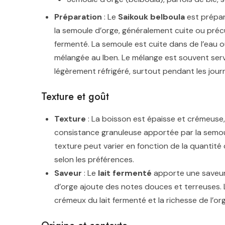
Préparation
: Le
Saikouk belboula
est prépa
la semoule d’orge, généralement cuite ou précu
fermenté. La semoule est cuite dans de l’eau ou
mélangée au lben. Le mélange est souvent servi
légèrement réfrigéré, surtout pendant les jou
Texture et goût
Texture
: La boisson est épaisse et crémeuse
consistance granuleuse apportée par la semou
texture peut varier en fonction de la quantité 
selon les préférences.
Saveur
: Le
lait fermenté
apporte une saveur 
d’orge ajoute des notes douces et terreuses. L
crémeux du lait fermenté et la richesse de l’org