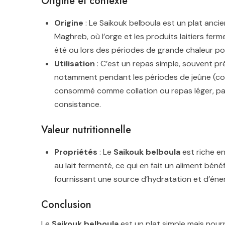
Origine et contexte
Origine
: Le Saikouk belboula est un plat ancie
Maghreb, où l’orge et les produits laitiers fe
été ou lors des périodes de grande chaleur pou
Utilisation
: C’est un repas simple, souvent pr
notamment pendant les périodes de jeûne (com
consommé comme collation ou repas léger, par
consistance.
Valeur nutritionnelle
Propriétés
: Le
Saikouk belboula
est riche en
au lait fermenté, ce qui en fait un aliment bénéfi
fournissant une source d’hydratation et d’éner
Conclusion
Le
Saikouk belboula
est un plat simple mais nourr