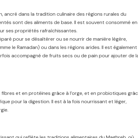
n, ancré dans la tradition culinaire des régions rurales du
rmentés sont des aliments de base. Il est souvent consommé en
r ses propriétés rafraîchissantes.
éparé pour se désaltérer ou se nourrir de manière légère,
me le Ramadan) ou dans les régions arides. Il est également
fois accompagné de fruits secs ou de pain pour ajouter de l
 fibres et en protéines grâce à l’orge, et en probiotiques grâ
que pour la digestion. Il est à la fois nourrissant et léger,
gie.
issant qui reflète les traditions alimentaires du Maghreb, où