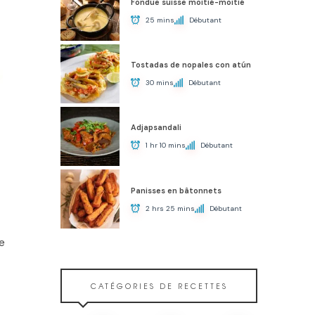
Fondue suisse moitié-moitié
25 mins
Débutant
Tostadas de nopales con atún
30 mins
Débutant
Adjapsandali
1 hr 10 mins
Débutant
Panisses en bâtonnets
2 hrs 25 mins
Débutant
e
CATÉGORIES DE RECETTES