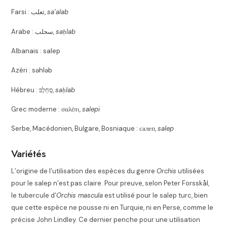
Farsi :
ثعلب
,
sa’alab
Arabe :
سحلب
,
saḥlab
Albanais :
salep
Azéri :
səhləb
Hébreu :
סַחְלֶבּּ
,
saḥlab
Grec moderne :
σαλέπι
,
salepi
Serbe, Macédonien, Bulgare, Bosniaque :
салеп
,
salep
Variétés
L’origine de l’utilisation des espèces du genre
Orchis
utilisées
pour le salep n’est pas claire. Pour preuve, selon Peter Forsskål,
le tubercule d’
Orchis mascula
est utilisé pour le salep turc, bien
que cette espèce ne pousse ni en Turquie, ni en Perse, comme le
précise John Lindley. Ce dernier penche pour une utilisation