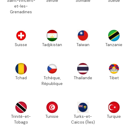
Saint-Vincent-
Serbie
Somalie
Suède
et-les-
Grenadines
Suisse
Tadjikistan
Taïwan
Tanzanie
Tchad
Tchèque,
Thaïlande
Tibet
République
Trinité-et-
Tunisie
Turks-et-
Turquie
Tobago
Caïcos (Îles)