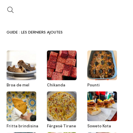
GUIDE : LES DERNIERS AJOUTES
Broa de mel
Chikanda
Pounti
Fritta brindisina
Fërgesë Tirane
Soweto Kota