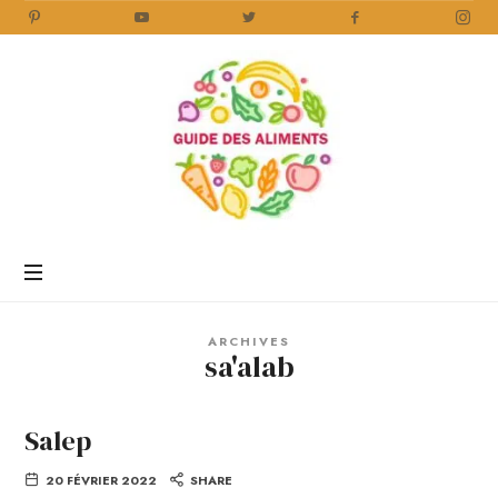
Guide
des
Aliments
Encyclopédie
des
aliments
/
ARCHIVES
www.guidedesaliments.com
sa'alab
Salep
20 FÉVRIER 2022
SHARE