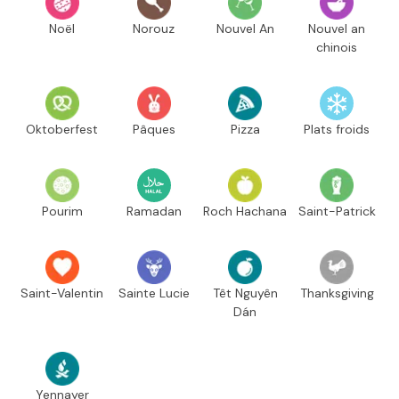
Noël
Norouz
Nouvel An
Nouvel an
chinois
Oktoberfest
Pâques
Pizza
Plats froids
Pourim
Ramadan
Roch Hachana
Saint-Patrick
Saint-Valentin
Sainte Lucie
Têt Nguyên
Thanksgiving
Dán
Yennayer