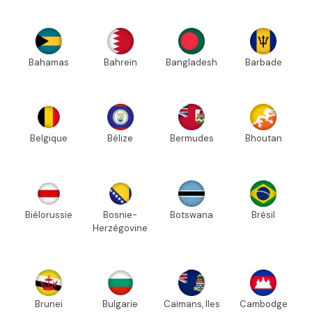
Bahamas
Bahreïn
Bangladesh
Barbade
Belgique
Bélize
Bermudes
Bhoutan
Biélorussie
Bosnie-
Botswana
Brésil
Herzégovine
Brunei
Bulgarie
Caïmans, Iles
Cambodge