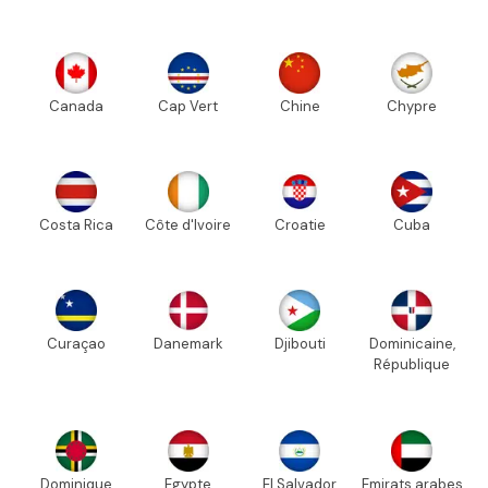
Canada
Cap Vert
Chine
Chypre
Costa Rica
Côte d'Ivoire
Croatie
Cuba
Curaçao
Danemark
Djibouti
Dominicaine,
République
Dominique
Egypte
El Salvador
Emirats arabes