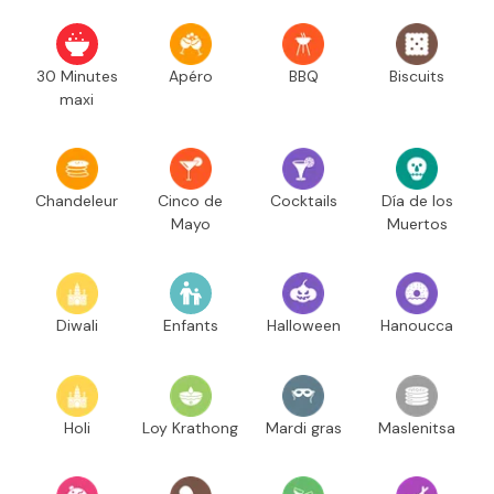
30 Minutes
Apéro
BBQ
Biscuits
maxi
Chandeleur
Cinco de
Cocktails
Día de los
Mayo
Muertos
Diwali
Enfants
Halloween
Hanoucca
Holi
Loy Krathong
Mardi gras
Maslenitsa