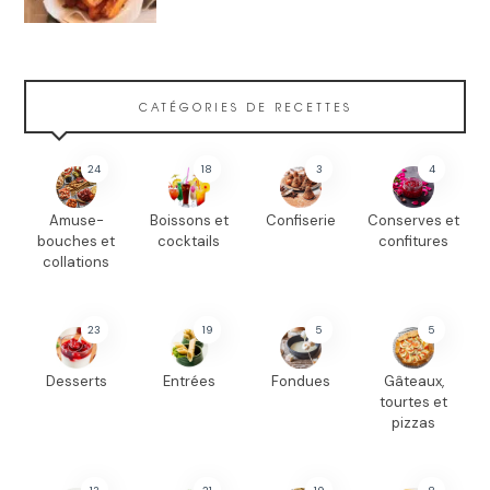
CATÉGORIES DE RECETTES
24
18
3
4
Amuse-
Boissons et
Confiserie
Conserves et
bouches et
cocktails
confitures
collations
23
19
5
5
Desserts
Entrées
Fondues
Gâteaux,
tourtes et
pizzas