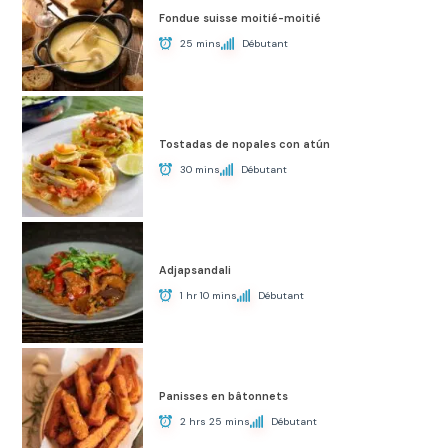
Fondue suisse moitié-moitié
25 mins
Débutant
Tostadas de nopales con atún
30 mins
Débutant
Adjapsandali
1 hr 10 mins
Débutant
Panisses en bâtonnets
2 hrs 25 mins
Débutant