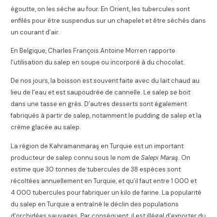
égoutte, on les sèche au four. En Orient, les tubercules sont
enfilés pour être suspendus sur un chapelet et être séchés dans
un courant d’air
.
En Belgique, Charles François Antoine Morren rapporte
l’utilisation du salep en soupe ou incorporé à du chocolat
.
De nos jours, la boisson est souvent faite avec du lait chaud au
lieu de l’eau et est saupoudrée de cannelle. Le salep se boit
dans une tasse en grès. D’autres desserts sont également
fabriqués à partir de salep, notamment le pudding de salep et la
crème glacée au salep.
La région de Kahramanmaraş en Turquie est un important
producteur de salep connu sous le nom de
Salepi Maraş
. On
estime que 30 tonnes de tubercules de 38 espèces sont
récoltées annuellement en Turquie, et qu’il faut entre 1 000 et
4 000 tubercules pour fabriquer un kilo de farine. La popularité
du salep en Turquie a entraîné le déclin des populations
d’orchidées sauvages. Par conséquent, il est illégal d’exporter du