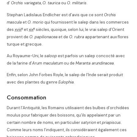
d’
Orchis variegata
,
O. taurica
ou
O. militaris
.
Stephan Ladislaus Endlicher est d’avis que ce sont
Orchis
mascula
et
O. morio
qui fournissent le salep dans les commerces
e
e
des
xviii
et
xix
siècles, quoique, selon lui, le vrai salep d’Orient
provient de
O. papilionacea
et de
O. rubra
appartenant aux flores
turque et grecque
.
Au Royaume-Uni, le
saloop
est parfois un salep concocté avec
de la farine d’
Arum maculatum
ou de
Maranta arundinacea
.
Enfin, selon John Forbes Royle, le salep de l’Inde serait produit
avec des plantes du genre
Eulophia
.
Consommation
Durant l’Antiquité, les Romains utilisaient des bulbes d’orchidées
moulus pour fabriquer des boissons, qu’ils appelaient par un
certain nombre de noms, en particulier
satyrion
et
priapiscus
.
Comme leurs noms l’indiquent, ils considéraient également ces