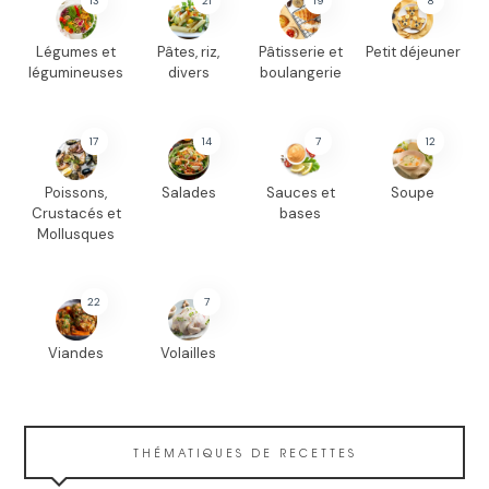
13
21
19
8
Légumes et
Pâtes, riz,
Pâtisserie et
Petit déjeuner
légumineuses
divers
boulangerie
17
14
7
12
Poissons,
Salades
Sauces et
Soupe
Crustacés et
bases
Mollusques
22
7
Viandes
Volailles
THÉMATIQUES DE RECETTES