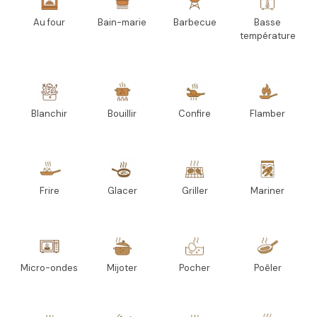
Au four
Bain-marie
Barbecue
Basse
température
Blanchir
Bouillir
Confire
Flamber
Frire
Glacer
Griller
Mariner
Micro-ondes
Mijoter
Pocher
Poêler