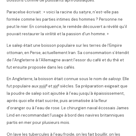
boissons comme de puissants aphrodisiaques
.
Paracelse écrivait :
« voici la racine du satyre, n’est-elle pas
formée comme les parties intimes des hommes ? Personne ne
peut le nier. En conséquence, le remède découvert a révélé qu’il
pouvait restaurer la virilité et la passion d’un homme
. »
Le salep était une boisson populaire sur les terres de l’Empire
ottoman, en Perse, actuellement Iran
. Sa consommation s’étendit
de l’Angleterre à l’Allemagne avant l’essor du café et du thé et
fut ensuite proposée dans les cafés.
En Angleterre, la boisson était connue sous le nom de
saloop
. Elle
e
e
fut populaire aux
xviii
et
xix
siècles. Sa préparation exigeait que
la poudre de salep soit ajoutée à l’eau jusqu’à épaississement,
après quoi elle était sucrée, puis aromatisée à la fleur
d’oranger ou à l’eau de rose. Le chirurgien naval écossais James
Lind en recommandait l’usage à bord des navires britanniques
partis en mer pour plusieurs mois.
On lave les tubercules à l’eau froide, on les fait bouillir, on les