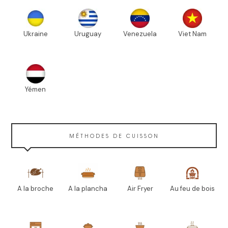
Ukraine
Uruguay
Venezuela
Viet Nam
Yémen
MÉTHODES DE CUISSON
A la broche
A la plancha
Air Fryer
Au feu de bois