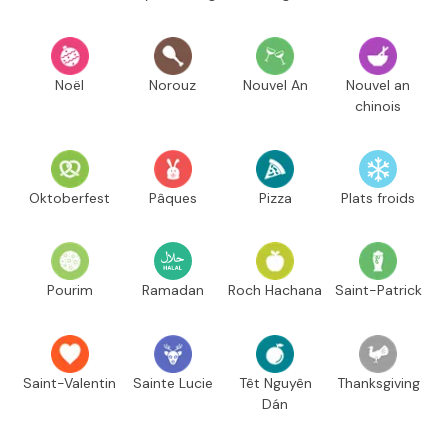
Noël
Norouz
Nouvel An
Nouvel an
chinois
Oktoberfest
Pâques
Pizza
Plats froids
Pourim
Ramadan
Roch Hachana
Saint-Patrick
Saint-Valentin
Sainte Lucie
Têt Nguyên
Thanksgiving
Dán