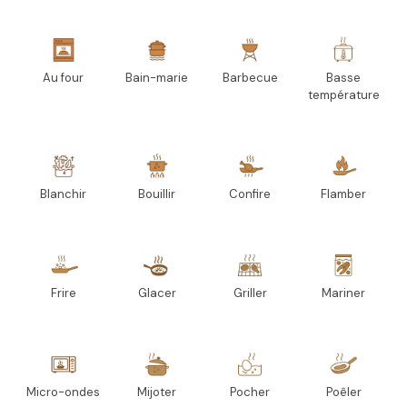
Au four
Bain-marie
Barbecue
Basse
température
Blanchir
Bouillir
Confire
Flamber
Frire
Glacer
Griller
Mariner
Micro-ondes
Mijoter
Pocher
Poêler