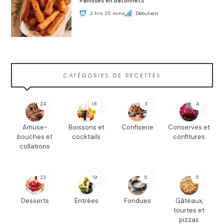
Panisses en bâtonnets
2 hrs 25 mins
Débutant
CATÉGORIES DE RECETTES
24
18
3
4
Amuse-
Boissons et
Confiserie
Conserves et
bouches et
cocktails
confitures
collations
23
19
5
5
Desserts
Entrées
Fondues
Gâteaux,
tourtes et
pizzas