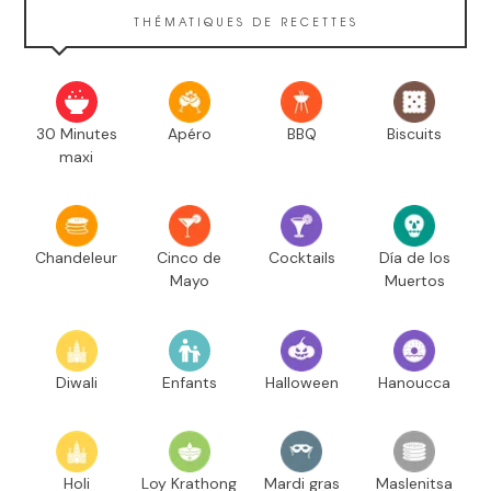
THÉMATIQUES DE RECETTES
30 Minutes
Apéro
BBQ
Biscuits
maxi
Chandeleur
Cinco de
Cocktails
Día de los
Mayo
Muertos
Diwali
Enfants
Halloween
Hanoucca
Holi
Loy Krathong
Mardi gras
Maslenitsa