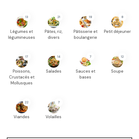
13
21
19
8
Légumes et
Pâtes, riz,
Pâtisserie et
Petit déjeuner
légumineuses
divers
boulangerie
17
14
7
12
Poissons,
Salades
Sauces et
Soupe
Crustacés et
bases
Mollusques
22
7
Viandes
Volailles