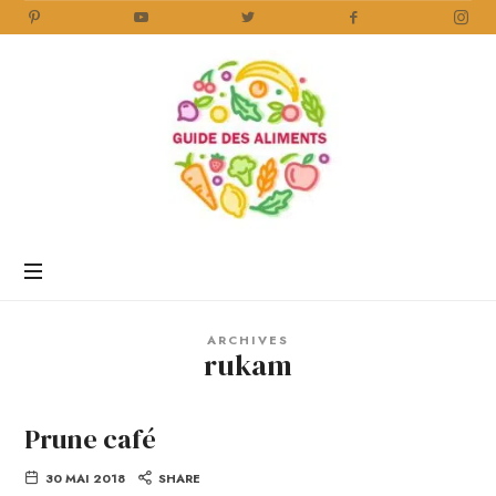
Guide
des
Aliments
Encyclopédie
des
aliments
/
ARCHIVES
www.guidedesaliments.com
rukam
Prune café
30 MAI 2018
SHARE