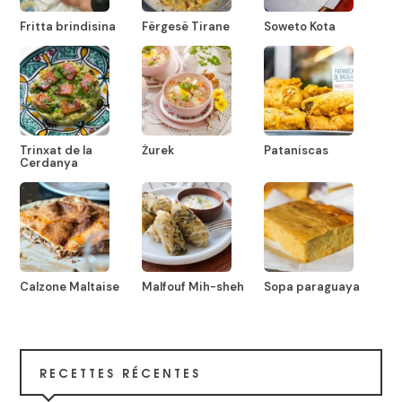
Fritta brindisina
Fërgesë Tirane
Soweto Kota
Trinxat de la
Żurek
Pataniscas
Cerdanya
Calzone Maltaise
Malfouf Mih-sheh
Sopa paraguaya
RECETTES RÉCENTES