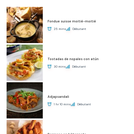
Fondue suisse moitié-moitié
25 mins
Débutant
Tostadas de nopales con atún
30 mins
Débutant
Adjapsandali
1 hr 10 mins
Débutant