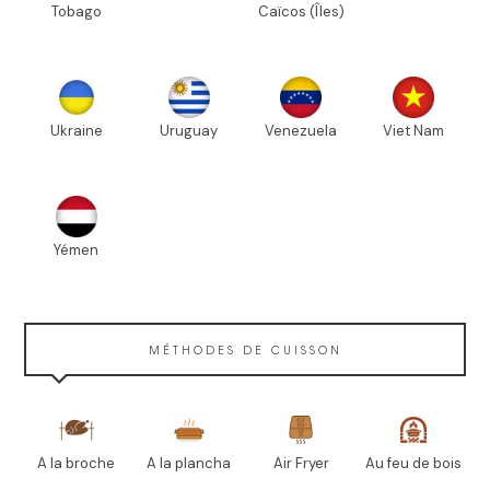
Tobago
Caïcos (Îles)
Ukraine
Uruguay
Venezuela
Viet Nam
Yémen
MÉTHODES DE CUISSON
A la broche
A la plancha
Air Fryer
Au feu de bois