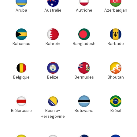
Aruba
Australie
Autriche
Azerbaïdjan
Bahamas
Bahreïn
Bangladesh
Barbade
Belgique
Bélize
Bermudes
Bhoutan
Biélorussie
Bosnie-
Botswana
Brésil
Herzégovine