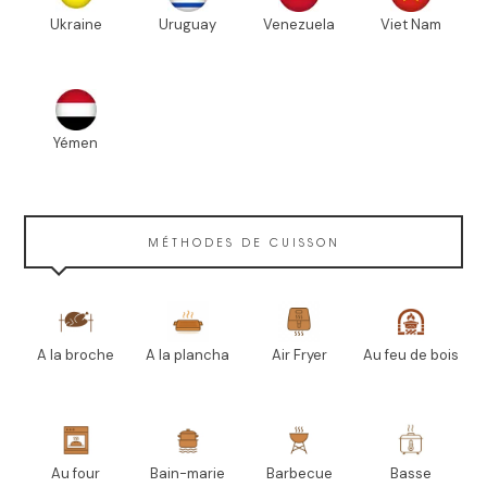
Ukraine
Uruguay
Venezuela
Viet Nam
Yémen
MÉTHODES DE CUISSON
A la broche
A la plancha
Air Fryer
Au feu de bois
Au four
Bain-marie
Barbecue
Basse