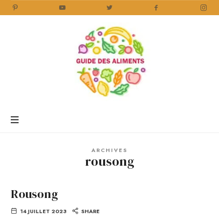
Guide
des
Aliments
Encyclopédie
des
aliments
/
ARCHIVES
www.guidedesaliments.com
rousong
Rousong
14 JUILLET 2023
SHARE