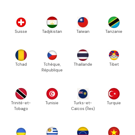
Suisse
Tadjikistan
Taïwan
Tanzanie
Tchad
Tchèque,
Thaïlande
Tibet
République
Trinité-et-
Tunisie
Turks-et-
Turquie
Tobago
Caïcos (Îles)