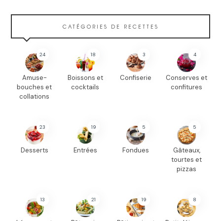
CATÉGORIES DE RECETTES
24
18
3
4
Amuse-
Boissons et
Confiserie
Conserves et
bouches et
cocktails
confitures
collations
23
19
5
5
Desserts
Entrées
Fondues
Gâteaux,
tourtes et
pizzas
13
21
19
8