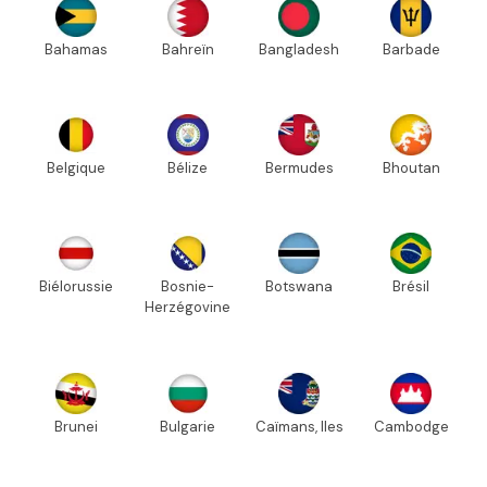
Bahamas
Bahreïn
Bangladesh
Barbade
Belgique
Bélize
Bermudes
Bhoutan
Biélorussie
Bosnie-
Botswana
Brésil
Herzégovine
Brunei
Bulgarie
Caïmans, Iles
Cambodge