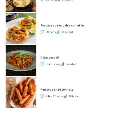
Tostadas de nopales con atún
30 mins
Débutant
Adjapsandali
1 hr 10 mins
Débutant
Panisses en bâtonnets
2 hrs 25 mins
Débutant