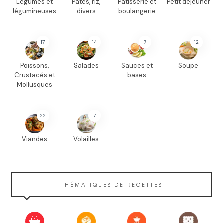
Légumes et
Pâtes, riz,
Pâtisserie et
Petit déjeuner
légumineuses
divers
boulangerie
17
14
7
12
Poissons,
Salades
Sauces et
Soupe
Crustacés et
bases
Mollusques
22
7
Viandes
Volailles
THÉMATIQUES DE RECETTES