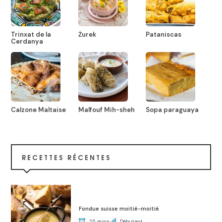
Trinxat de la
Żurek
Pataniscas
Cerdanya
Calzone Maltaise
Malfouf Mih-sheh
Sopa paraguaya
RECETTES RÉCENTES
Fondue suisse moitié-moitié
25 mins
Débutant