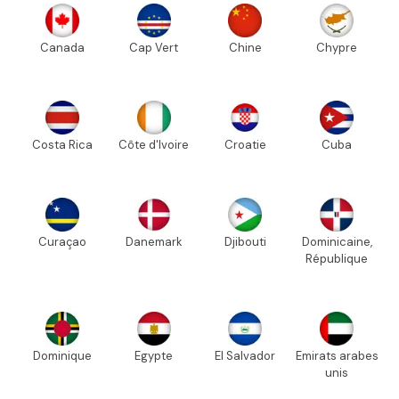
Canada
Cap Vert
Chine
Chypre
Costa Rica
Côte d'Ivoire
Croatie
Cuba
Curaçao
Danemark
Djibouti
Dominicaine,
République
Dominique
Egypte
El Salvador
Emirats arabes
unis