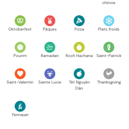
chinois
Oktoberfest
Pâques
Pizza
Plats froids
Pourim
Ramadan
Roch Hachana
Saint-Patrick
Saint-Valentin
Sainte Lucie
Têt Nguyên
Thanksgiving
Dán
Yennayer