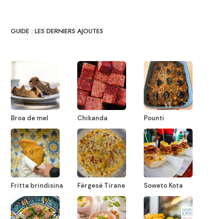
GUIDE : LES DERNIERS AJOUTES
Broa de mel
Chikanda
Pounti
Fritta brindisina
Fërgesë Tirane
Soweto Kota