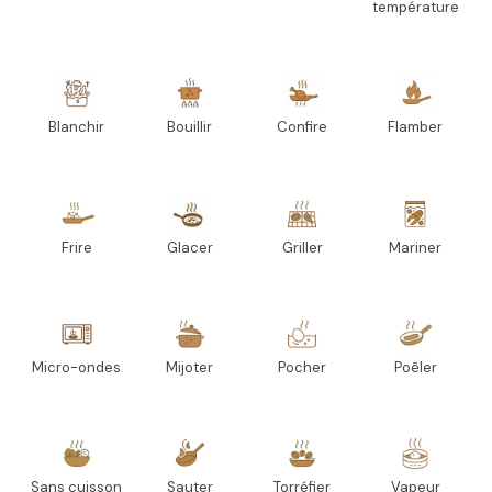
température
Blanchir
Bouillir
Confire
Flamber
Frire
Glacer
Griller
Mariner
Micro-ondes
Mijoter
Pocher
Poêler
Sans cuisson
Sauter
Torréfier
Vapeur