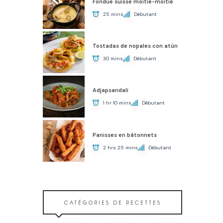
Fondue suisse moitié-moitié
25 mins
Débutant
Tostadas de nopales con atún
30 mins
Débutant
Adjapsandali
1 hr 10 mins
Débutant
Panisses en bâtonnets
2 hrs 25 mins
Débutant
CATÉGORIES DE RECETTES