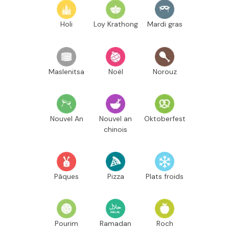
Holi
Loy Krathong
Mardi gras
Maslenitsa
Noël
Norouz
Nouvel An
Nouvel an
Oktoberfest
chinois
Pâques
Pizza
Plats froids
Pourim
Ramadan
Roch