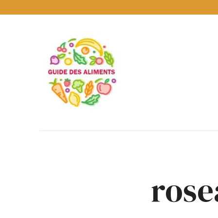
Guide
des
Aliments
Encyclopédie
des
aliments
/
www.guidedesaliments.com
rose