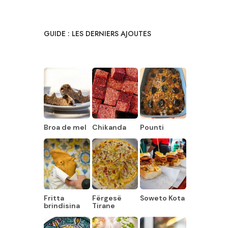
GUIDE : LES DERNIERS AJOUTES
Broa de mel
Chikanda
Pounti
Fritta
Fërgesë
Soweto Kota
brindisina
Tirane