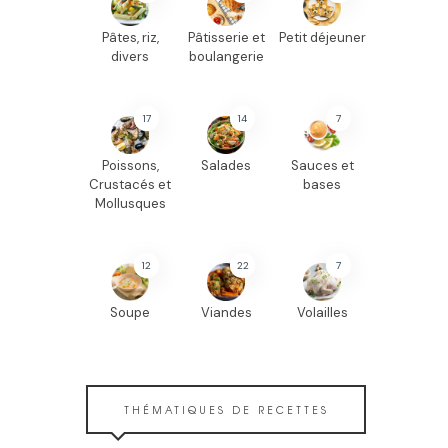
Pâtes, riz,
Pâtisserie et
Petit déjeuner
divers
boulangerie
17
14
7
Poissons,
Salades
Sauces et
Crustacés et
bases
Mollusques
12
22
7
Soupe
Viandes
Volailles
THÉMATIQUES DE RECETTES