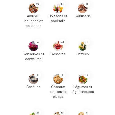
24
18
3
Amuse-
Boissons et
Confiserie
bouches et
cocktails
collations
4
23
19
Conserves et
Desserts
Entrées
confitures
5
5
13
Fondues
Gâteaux,
Légumes et
tourtes et
légumineuses
pizzas
21
19
8