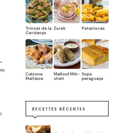
Trinxat de la
Żurek
Pataniscas
Cerdanya
-
mie
Calzone
Malfouf Mih-
Sopa
Maltaise
sheh
paraguaya
RECETTES RÉCENTES
t