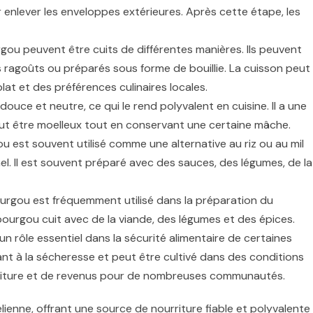
r enlever les enveloppes extérieures. Après cette étape, les
rgou peuvent être cuits de différentes manières. Ils peuvent
des ragoûts ou préparés sous forme de bouillie. La cuisson peut
lat et des préférences culinaires locales.
ouce et neutre, ce qui le rend polyvalent en cuisine. Il a une
peut être moelleux tout en conservant une certaine mâche.
u est souvent utilisé comme une alternative au riz ou au mil
hel. Il est souvent préparé avec des sauces, des légumes, de la
bourgou est fréquemment utilisé dans la préparation du
ourgou cuit avec de la viande, des légumes et des épices.
un rôle essentiel dans la sécurité alimentaire de certaines
stant à la sécheresse et peut être cultivé dans des conditions
ourriture et de revenus pour de nombreuses communautés.
lienne, offrant une source de nourriture fiable et polyvalente