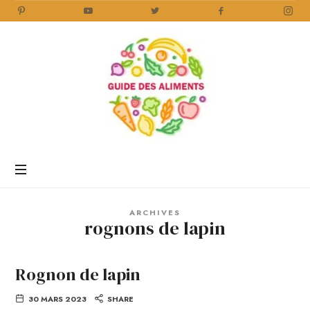
Guide
des
Aliments
Encyclopédie
des
aliments
/
ARCHIVES
www.guidedesaliments.com
rognons de lapin
Rognon de lapin
30 MARS 2023
SHARE