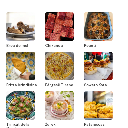
Broa de mel
Chikanda
Pounti
Fritta brindisina
Fërgesë Tirane
Soweto Kota
Trinxat de la
Żurek
Pataniscas