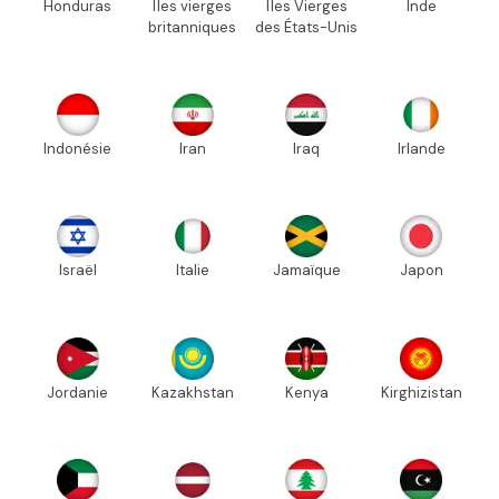
Honduras
Îles vierges
Îles Vierges
Inde
britanniques
des États-Unis
Indonésie
Iran
Iraq
Irlande
Israël
Italie
Jamaïque
Japon
Jordanie
Kazakhstan
Kenya
Kirghizistan