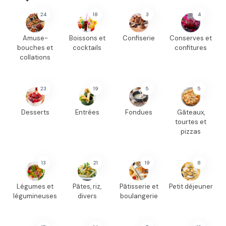
24
18
3
4
Amuse-
Boissons et
Confiserie
Conserves et
bouches et
cocktails
confitures
collations
23
19
5
5
Desserts
Entrées
Fondues
Gâteaux,
tourtes et
pizzas
13
21
19
8
Légumes et
Pâtes, riz,
Pâtisserie et
Petit déjeuner
légumineuses
divers
boulangerie