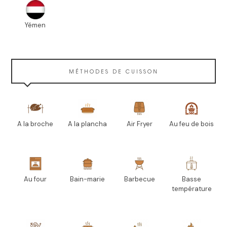
Yémen
MÉTHODES DE CUISSON
A la broche
A la plancha
Air Fryer
Au feu de bois
Au four
Bain-marie
Barbecue
Basse
température