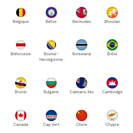
Belgique
Bélize
Bermudes
Bhoutan
Biélorussie
Bosnie-
Botswana
Brésil
Herzégovine
Brunei
Bulgarie
Caïmans, Iles
Cambodge
Canada
Cap Vert
Chine
Chypre