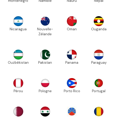
Monténégro
Namibie
Nauru
Népal
Nicaragua
Nouvelle-
Oman
Ouganda
Zélande
Ouzbékistan
Pakistan
Panama
Paraguay
Pérou
Pologne
Porto Rico
Portugal