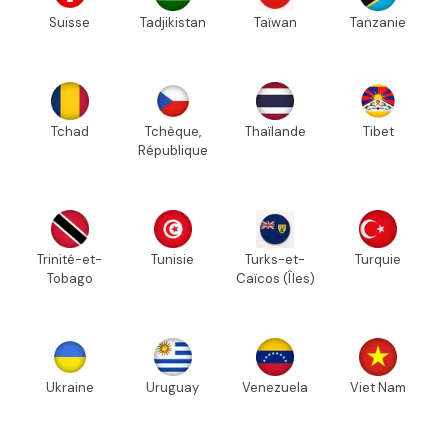
Suisse
Tadjikistan
Taïwan
Tanzanie
Tchad
Tchèque,
Thaïlande
Tibet
République
Trinité-et-
Tunisie
Turks-et-
Turquie
Tobago
Caïcos (Îles)
Ukraine
Uruguay
Venezuela
Viet Nam