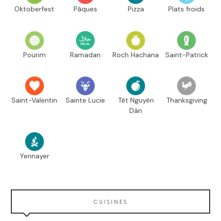
Oktoberfest
Pâques
Pizza
Plats froids
Pourim
Ramadan
Roch Hachana
Saint-Patrick
Saint-Valentin
Sainte Lucie
Têt Nguyên
Thanksgiving
Dán
Yennayer
CUISINES