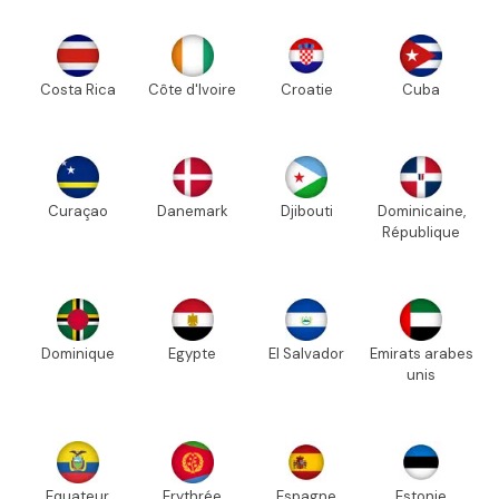
Costa Rica
Côte d'Ivoire
Croatie
Cuba
Curaçao
Danemark
Djibouti
Dominicaine,
République
Dominique
Egypte
El Salvador
Emirats arabes
unis
Equateur
Erythrée
Espagne
Estonie