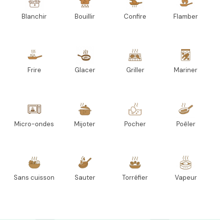
Blanchir
Bouillir
Confire
Flamber
Frire
Glacer
Griller
Mariner
Micro-ondes
Mijoter
Pocher
Poêler
Sans cuisson
Sauter
Torréfier
Vapeur