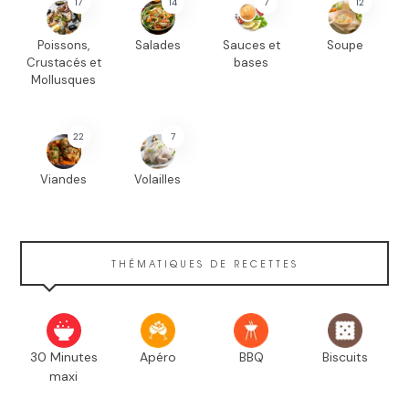
17
14
7
12
Poissons,
Salades
Sauces et
Soupe
Crustacés et
bases
Mollusques
22
7
Viandes
Volailles
THÉMATIQUES DE RECETTES
30 Minutes
Apéro
BBQ
Biscuits
maxi