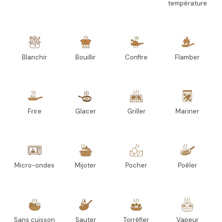
température
Blanchir
Bouillir
Confire
Flamber
Frire
Glacer
Griller
Mariner
Micro-ondes
Mijoter
Pocher
Poêler
Sans cuisson
Sauter
Torréfier
Vapeur