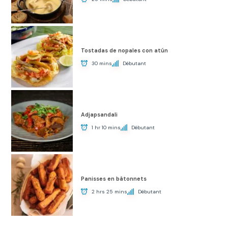
Tostadas de nopales con atún
30 mins
Débutant
Adjapsandali
1 hr 10 mins
Débutant
Panisses en bâtonnets
2 hrs 25 mins
Débutant