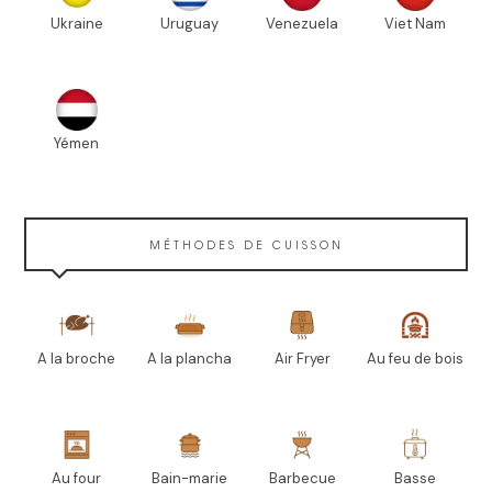
Ukraine
Uruguay
Venezuela
Viet Nam
Yémen
MÉTHODES DE CUISSON
A la broche
A la plancha
Air Fryer
Au feu de bois
Au four
Bain-marie
Barbecue
Basse