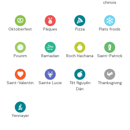
chinois
Oktoberfest
Pâques
Pizza
Plats froids
Pourim
Ramadan
Roch Hachana
Saint-Patrick
Saint-Valentin
Sainte Lucie
Têt Nguyên
Thanksgiving
Dán
Yennayer