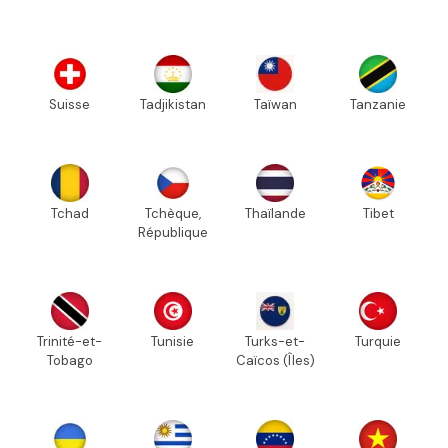
Suisse
Tadjikistan
Taïwan
Tanzanie
Tchad
Tchèque,
Thaïlande
Tibet
République
Trinité-et-
Tunisie
Turks-et-
Turquie
Tobago
Caïcos (Îles)