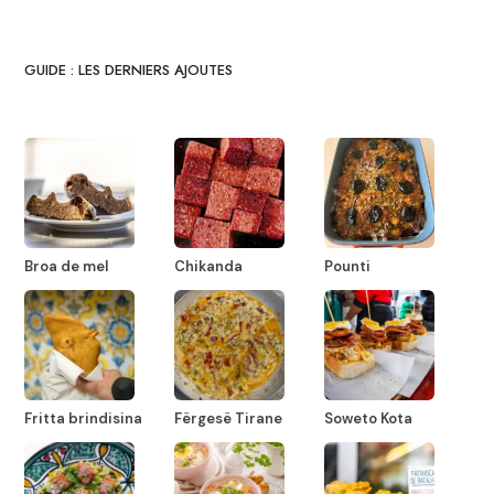
GUIDE : LES DERNIERS AJOUTES
Broa de mel
Chikanda
Pounti
Fritta brindisina
Fërgesë Tirane
Soweto Kota