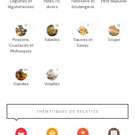
Légumes et
Pâtes, riz,
Pâtisserie et
Petit déjeuner
légumineuses
divers
boulangerie
17
14
7
12
Poissons,
Salades
Sauces et
Soupe
Crustacés et
bases
Mollusques
22
7
Viandes
Volailles
THÉMATIQUES DE RECETTES