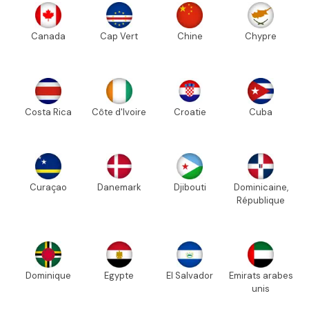
Canada
Cap Vert
Chine
Chypre
Costa Rica
Côte d'Ivoire
Croatie
Cuba
Curaçao
Danemark
Djibouti
Dominicaine,
République
Dominique
Egypte
El Salvador
Emirats arabes
unis