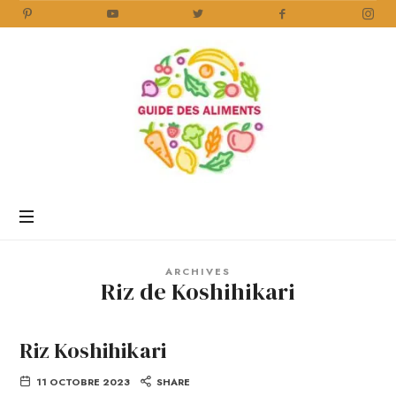
Guide
des
Aliments
Encyclopédie
des
aliments
/
ARCHIVES
www.guidedesaliments.com
Riz de Koshihikari
Riz Koshihikari
11 OCTOBRE 2023
SHARE