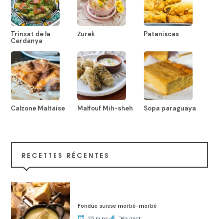
Trinxat de la
Żurek
Pataniscas
Cerdanya
Calzone Maltaise
Malfouf Mih-sheh
Sopa paraguaya
RECETTES RÉCENTES
Fondue suisse moitié-moitié
25 mins
Débutant