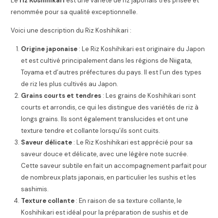
Le
riz Koshihikari
est une variété de riz japonais très prisée et
renommée pour sa qualité exceptionnelle.
Voici une description du Riz Koshihikari :
Origine japonaise
: Le Riz Koshihikari est originaire du Japon
et est cultivé principalement dans les régions de Niigata,
Toyama et d’autres préfectures du pays. Il est l’un des types
de riz les plus cultivés au Japon.
Grains courts et tendres
: Les grains de Koshihikari sont
courts et arrondis, ce qui les distingue des variétés de riz à
longs grains. Ils sont également translucides et ont une
texture tendre et collante lorsqu’ils sont cuits.
Saveur délicate
: Le Riz Koshihikari est apprécié pour sa
saveur douce et délicate, avec une légère note sucrée.
Cette saveur subtile en fait un accompagnement parfait pour
de nombreux plats japonais, en particulier les sushis et les
sashimis.
Texture collante
: En raison de sa texture collante, le
Koshihikari est idéal pour la préparation de sushis et de