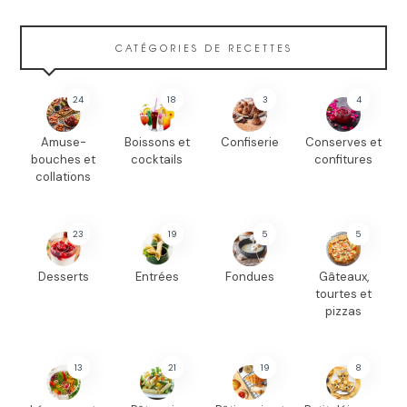
CATÉGORIES DE RECETTES
24
18
3
4
Amuse-
Boissons et
Confiserie
Conserves et
bouches et
cocktails
confitures
collations
23
19
5
5
Desserts
Entrées
Fondues
Gâteaux,
tourtes et
pizzas
13
21
19
8