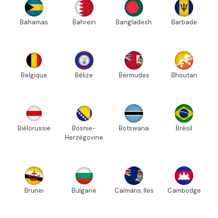
Bahamas
Bahreïn
Bangladesh
Barbade
Belgique
Bélize
Bermudes
Bhoutan
Biélorussie
Bosnie-
Botswana
Brésil
Herzégovine
Brunei
Bulgarie
Caïmans, Iles
Cambodge