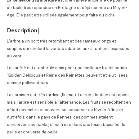
La
Reinette d’Armorique
est une variété ancienne de pomme
de table très répandue en Bretagne
et déjà connue au Moyen-
Age
. Elle peut être utilisée également pour faire du cidre
Description
[
L’arbre a un port très retombant et des rameaux longs et
souples qui rendent la variété adaptée aux situations exposées
au vent.
La variété est autofertile mais pour une meilleure fructification
‘Golden Delicious et Reine des Reinettes peuvent être utilisées
comme pollinisateurs
.
La floraison est très tardive (fin mai). La fructification est rapide
mais l’arbre est sensible à l’alternance. Les fruits se récoltent en
début novembre et peuvent se conserver de février à fin juin
.
Autrefois, dans le pays de Rennes, ces pommes étaient
conservées
en tombe
, c’est à dire dans une fosse tapissée de
paille et couverte de paille
.