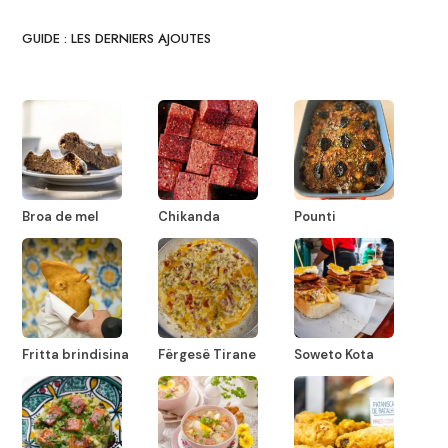
GUIDE : LES DERNIERS AJOUTES
Broa de mel
Chikanda
Pounti
Fritta brindisina
Fërgesë Tirane
Soweto Kota