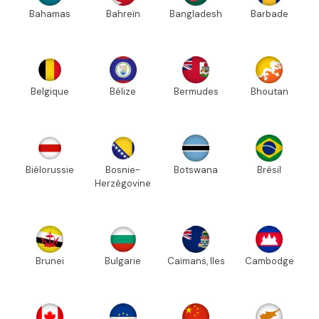
Bahamas
Bahreïn
Bangladesh
Barbade
Belgique
Bélize
Bermudes
Bhoutan
Biélorussie
Bosnie-
Botswana
Brésil
Herzégovine
Brunei
Bulgarie
Caïmans, Iles
Cambodge