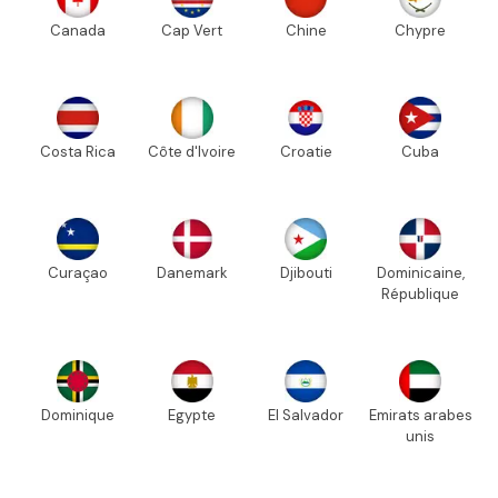
Canada
Cap Vert
Chine
Chypre
Costa Rica
Côte d'Ivoire
Croatie
Cuba
Curaçao
Danemark
Djibouti
Dominicaine,
République
Dominique
Egypte
El Salvador
Emirats arabes
unis