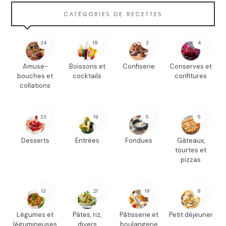
CATÉGORIES DE RECETTES
24
18
3
4
Amuse-
Boissons et
Confiserie
Conserves et
bouches et
cocktails
confitures
collations
23
19
5
5
Desserts
Entrées
Fondues
Gâteaux,
tourtes et
pizzas
13
21
19
8
Légumes et
Pâtes, riz,
Pâtisserie et
Petit déjeuner
légumineuses
divers
boulangerie