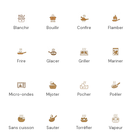
Blanchir
Bouillir
Confire
Flamber
Frire
Glacer
Griller
Mariner
Micro-ondes
Mijoter
Pocher
Poêler
Sans cuisson
Sauter
Torréfier
Vapeur