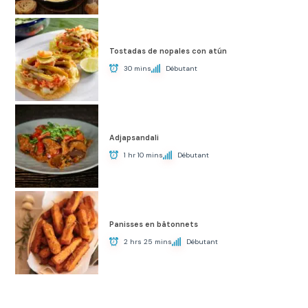
Tostadas de nopales con atún
30 mins
Débutant
Adjapsandali
1 hr 10 mins
Débutant
Panisses en bâtonnets
2 hrs 25 mins
Débutant