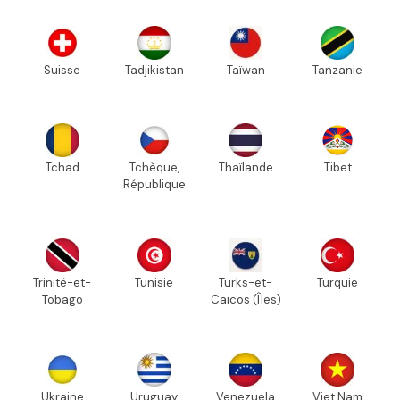
Suisse
Tadjikistan
Taïwan
Tanzanie
Tchad
Tchèque,
Thaïlande
Tibet
République
Trinité-et-
Tunisie
Turks-et-
Turquie
Tobago
Caïcos (Îles)
Ukraine
Uruguay
Venezuela
Viet Nam