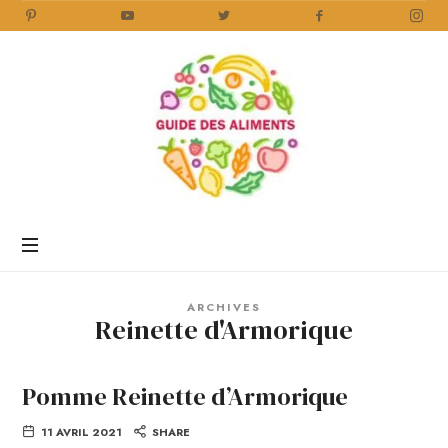
Guide
des
Aliments
Encyclopédie
des
aliments
/
ARCHIVES
www.guidedesaliments.com
Reinette d'Armorique
Pomme Reinette d’Armorique
11 AVRIL 2021
SHARE