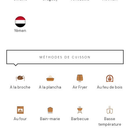
Yémen
MÉTHODES DE CUISSON
A la broche
A la plancha
Air Fryer
Au feu de bois
Au four
Bain-marie
Barbecue
Basse
température