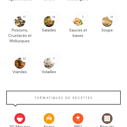
17
14
7
12
Poissons,
Salades
Sauces et
Soupe
Crustacés et
bases
Mollusques
22
7
Viandes
Volailles
THÉMATIQUES DE RECETTES
30 Minutes
Apéro
BBQ
Biscuits