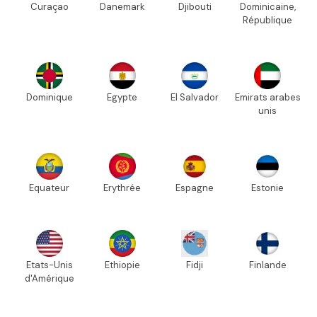
Curaçao
Danemark
Djibouti
Dominicaine,
République
Dominique
Egypte
El Salvador
Emirats arabes
unis
Equateur
Erythrée
Espagne
Estonie
Etats-Unis
Ethiopie
Fidji
Finlande
d'Amérique