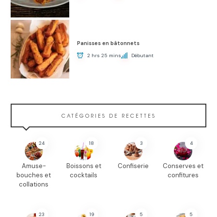
Panisses en bâtonnets
2 hrs 25 mins
Débutant
CATÉGORIES DE RECETTES
24
18
3
4
Amuse-
Boissons et
Confiserie
Conserves et
bouches et
cocktails
confitures
collations
23
19
5
5