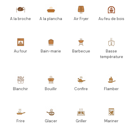
A la broche
A la plancha
Air Fryer
Au feu de bois
Au four
Bain-marie
Barbecue
Basse
température
Blanchir
Bouillir
Confire
Flamber
Frire
Glacer
Griller
Mariner