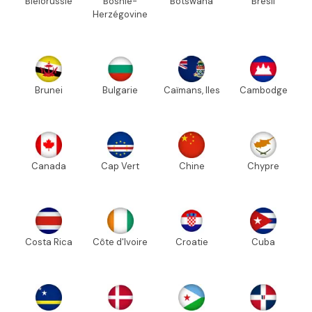
Biélorussie
Bosnie-
Botswana
Brésil
Herzégovine
Brunei
Bulgarie
Caïmans, Iles
Cambodge
Canada
Cap Vert
Chine
Chypre
Costa Rica
Côte d'Ivoire
Croatie
Cuba