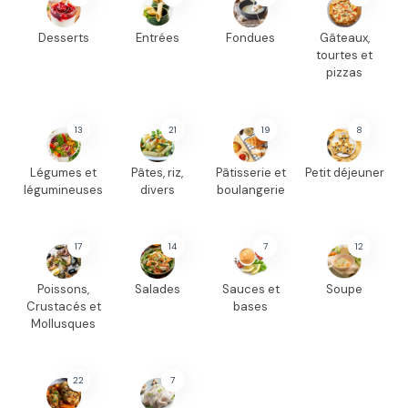
Desserts
Entrées
Fondues
Gâteaux,
tourtes et
pizzas
13
21
19
8
Légumes et
Pâtes, riz,
Pâtisserie et
Petit déjeuner
légumineuses
divers
boulangerie
17
14
7
12
Poissons,
Salades
Sauces et
Soupe
Crustacés et
bases
Mollusques
22
7