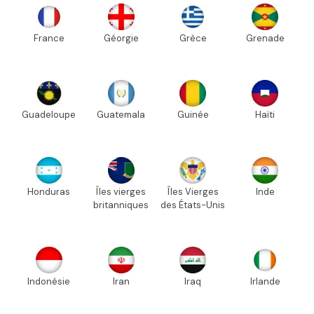
France
Géorgie
Grèce
Grenade
Guadeloupe
Guatemala
Guinée
Haïti
Honduras
Îles vierges
Îles Vierges
Inde
britanniques
des États-Unis
Indonésie
Iran
Iraq
Irlande