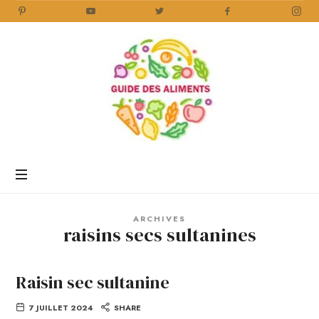
Guide
des
Aliments
Encyclopédie
des
aliments
/
ARCHIVES
www.guidedesaliments.com
raisins secs sultanines
Raisin sec sultanine
7 JUILLET 2024
SHARE