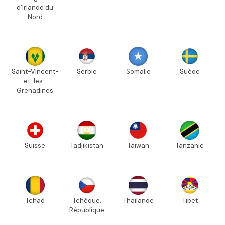
d'Irlande du
Nord
Saint-Vincent-
Serbie
Somalie
Suède
et-les-
Grenadines
Suisse
Tadjikistan
Taïwan
Tanzanie
Tchad
Tchèque,
Thaïlande
Tibet
République