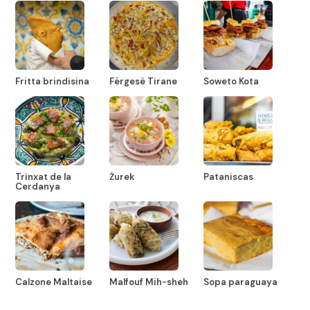
Fritta brindisina
Fërgesë Tirane
Soweto Kota
Trinxat de la
Żurek
Pataniscas
Cerdanya
Calzone Maltaise
Malfouf Mih-sheh
Sopa paraguaya