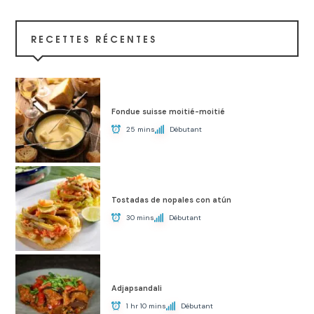
RECETTES RÉCENTES
Fondue suisse moitié-moitié
25 mins
Débutant
Tostadas de nopales con atún
30 mins
Débutant
Adjapsandali
1 hr 10 mins
Débutant