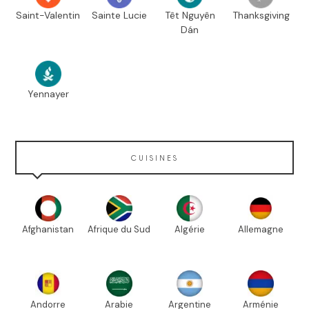
Saint-Valentin
Sainte Lucie
Têt Nguyên
Thanksgiving
Dán
Yennayer
CUISINES
Afghanistan
Afrique du Sud
Algérie
Allemagne
Andorre
Arabie
Argentine
Arménie