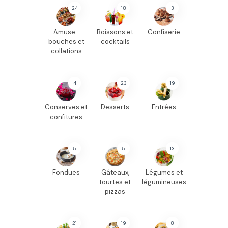
24
18
3
Amuse-
Boissons et
Confiserie
bouches et
cocktails
collations
4
23
19
Conserves et
Desserts
Entrées
confitures
5
5
13
Fondues
Gâteaux,
Légumes et
tourtes et
légumineuses
pizzas
21
19
8