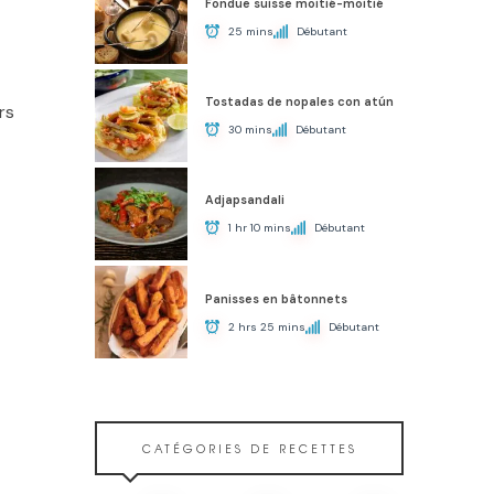
Fondue suisse moitié-moitié
25 mins
Débutant
Tostadas de nopales con atún
rs
30 mins
Débutant
Adjapsandali
1 hr 10 mins
Débutant
Panisses en bâtonnets
2 hrs 25 mins
Débutant
CATÉGORIES DE RECETTES