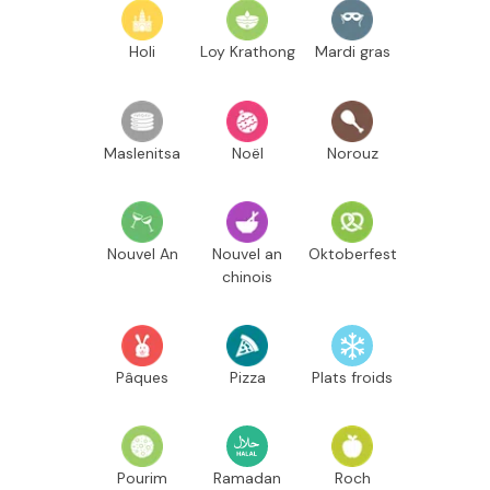
Holi
Loy Krathong
Mardi gras
Maslenitsa
Noël
Norouz
Nouvel An
Nouvel an
Oktoberfest
chinois
Pâques
Pizza
Plats froids
Pourim
Ramadan
Roch