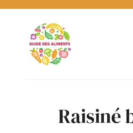
Guide
des
Aliments
Encyclopédie
des
aliments
/
www.guidedesaliments.com
Raisiné