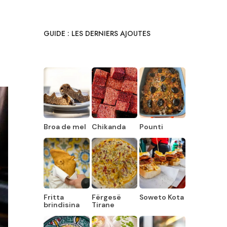
GUIDE : LES DERNIERS AJOUTES
Broa de mel
Chikanda
Pounti
Fritta
Fërgesë
Soweto Kota
brindisina
Tirane