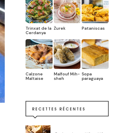
Trinxat de la
Żurek
Pataniscas
Cerdanya
Calzone
Malfouf Mih-
Sopa
Maltaise
sheh
paraguaya
RECETTES RÉCENTES