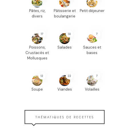
Pâtes, riz,
Pâtisserie et
Petit déjeuner
divers
boulangerie
17
14
7
Poissons,
Salades
Sauces et
Crustacés et
bases
Mollusques
12
22
7
Soupe
Viandes
Volailles
THÉMATIQUES DE RECETTES