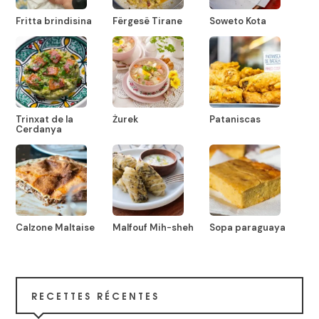
Fritta brindisina
Fërgesë Tirane
Soweto Kota
Trinxat de la
Żurek
Pataniscas
Cerdanya
Calzone Maltaise
Malfouf Mih-sheh
Sopa paraguaya
RECETTES RÉCENTES