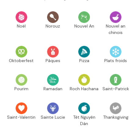
Noël
Norouz
Nouvel An
Nouvel an
chinois
Oktoberfest
Pâques
Pizza
Plats froids
Pourim
Ramadan
Roch Hachana
Saint-Patrick
Saint-Valentin
Sainte Lucie
Têt Nguyên
Thanksgiving
Dán