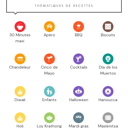
THÉMATIQUES DE RECETTES
30 Minutes
Apéro
BBQ
Biscuits
maxi
Chandeleur
Cinco de
Cocktails
Día de los
Mayo
Muertos
Diwali
Enfants
Halloween
Hanoucca
Holi
Loy Krathong
Mardi gras
Maslenitsa