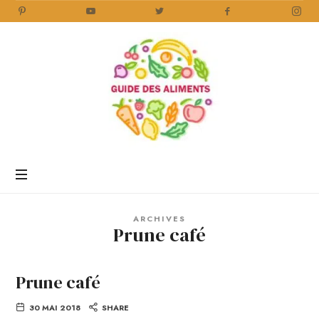
Guide
des
Aliments
Encyclopédie
des
aliments
/
ARCHIVES
www.guidedesaliments.com
Prune café
Prune café
30 MAI 2018
SHARE