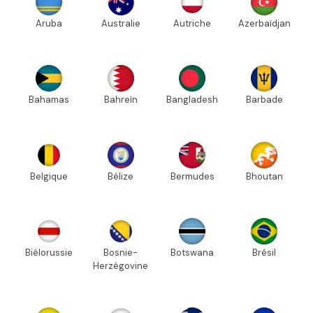
Aruba
Australie
Autriche
Azerbaïdjan
Bahamas
Bahreïn
Bangladesh
Barbade
Belgique
Bélize
Bermudes
Bhoutan
Biélorussie
Bosnie-
Botswana
Brésil
Herzégovine