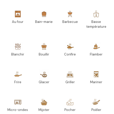
Au four
Bain-marie
Barbecue
Basse
température
Blanchir
Bouillir
Confire
Flamber
Frire
Glacer
Griller
Mariner
Micro-ondes
Mijoter
Pocher
Poêler