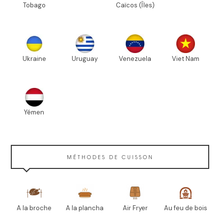
Tobago
Caïcos (Îles)
Ukraine
Uruguay
Venezuela
Viet Nam
Yémen
MÉTHODES DE CUISSON
A la broche
A la plancha
Air Fryer
Au feu de bois