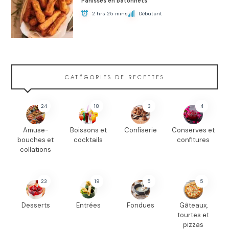
Panisses en bâtonnets
2 hrs 25 mins
Débutant
CATÉGORIES DE RECETTES
24
18
3
4
Amuse-
Boissons et
Confiserie
Conserves et
bouches et
cocktails
confitures
collations
23
19
5
5
Desserts
Entrées
Fondues
Gâteaux,
tourtes et
pizzas