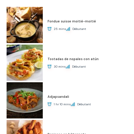
Fondue suisse moitié-moitié
25 mins
Débutant
Tostadas de nopales con atún
30 mins
Débutant
Adjapsandali
1 hr 10 mins
Débutant