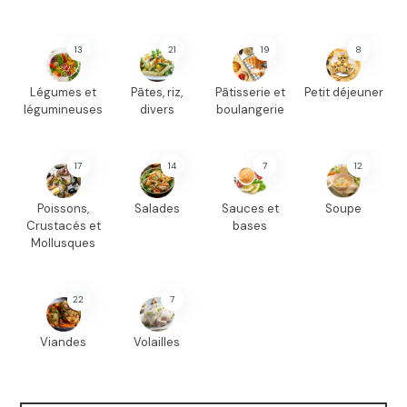
13
21
19
8
Légumes et
Pâtes, riz,
Pâtisserie et
Petit déjeuner
légumineuses
divers
boulangerie
17
14
7
12
Poissons,
Salades
Sauces et
Soupe
Crustacés et
bases
Mollusques
22
7
Viandes
Volailles