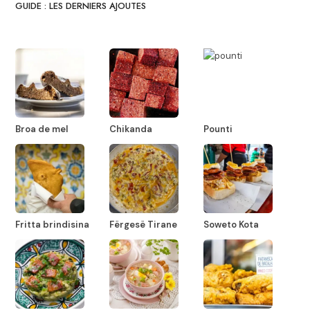
GUIDE : LES DERNIERS AJOUTES
Broa de mel
Chikanda
Pounti
Fritta brindisina
Fërgesë Tirane
Soweto Kota