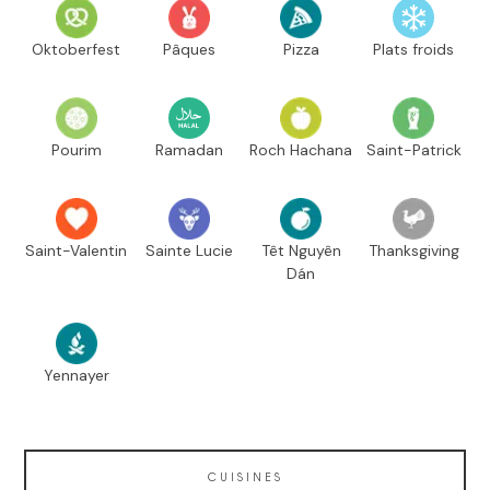
Oktoberfest
Pâques
Pizza
Plats froids
Pourim
Ramadan
Roch Hachana
Saint-Patrick
Saint-Valentin
Sainte Lucie
Têt Nguyên
Thanksgiving
Dán
Yennayer
CUISINES