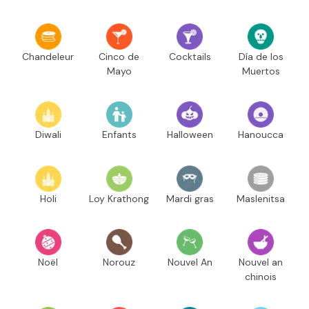
Chandeleur
Cinco de
Cocktails
Día de los
Mayo
Muertos
Diwali
Enfants
Halloween
Hanoucca
Holi
Loy Krathong
Mardi gras
Maslenitsa
Noël
Norouz
Nouvel An
Nouvel an
chinois