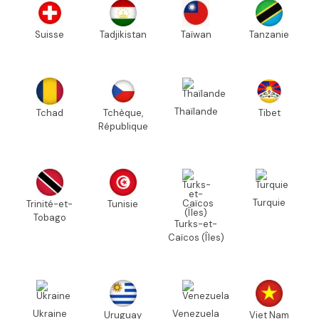
Suisse
Tadjikistan
Taïwan
Tanzanie
Thaïlande
Tchad
Tchèque,
Tibet
République
Turquie
Trinité-et-
Tunisie
Tobago
Turks-et-
Caïcos (Îles)
Ukraine
Venezuela
Uruguay
Viet Nam