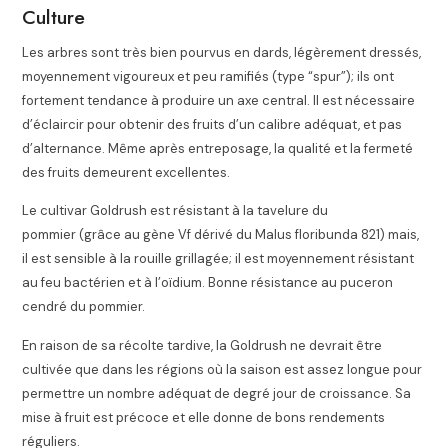
Culture
Les arbres sont très bien pourvus en dards, légèrement dressés,
moyennement vigoureux et peu ramifiés (type “spur”); ils ont
fortement tendance à produire un axe central
. Il est nécessaire
d’éclaircir pour obtenir des fruits d’un calibre adéquat, et pas
d’alternance. Même après entreposage, la qualité et la fermeté
des fruits demeurent excellentes.
Le cultivar Goldrush est résistant à la tavelure du
pommier (grâce au gène Vf dérivé du Malus floribunda 821) mais,
il est sensible à la rouille grillagée; il est moyennement résistant
au feu bactérien et à l’oïdium. Bonne résistance au puceron
cendré du pommier
.
En raison de sa récolte tardive, la Goldrush ne devrait être
cultivée que dans les régions où la saison est assez longue pour
permettre un nombre adéquat de degré jour de croissance
. Sa
mise à fruit est précoce et elle donne de bons rendements
réguliers.