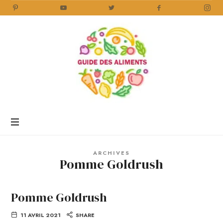
Guide
des
Aliments
Encyclopédie
des
aliments
/
ARCHIVES
www.guidedesaliments.com
Pomme Goldrush
Pomme Goldrush
11 AVRIL 2021
SHARE