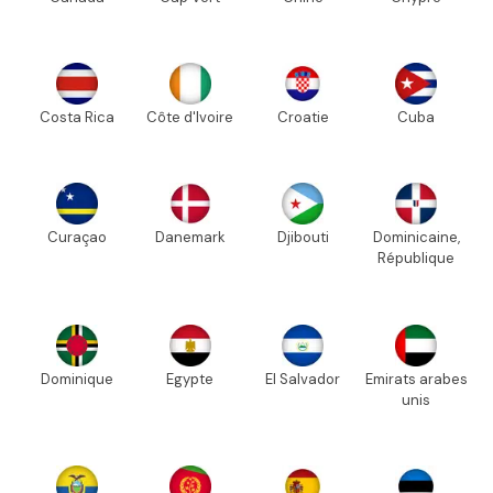
Costa Rica
Côte d'Ivoire
Croatie
Cuba
Curaçao
Danemark
Djibouti
Dominicaine,
République
Dominique
Egypte
El Salvador
Emirats arabes
unis