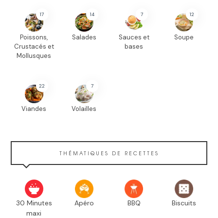
17
14
7
12
Poissons,
Salades
Sauces et
Soupe
Crustacés et
bases
Mollusques
22
7
Viandes
Volailles
THÉMATIQUES DE RECETTES
30 Minutes
Apéro
BBQ
Biscuits
maxi