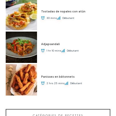
Tostadas de nopales con atún
30 mins
Débutant
Adjapsandali
1 hr 10 mins
Débutant
Panisses en bâtonnets
2 hrs 25 mins
Débutant
CATÉGORIES DE RECETTES