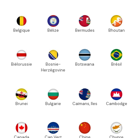
Belgique
Bélize
Bermudes
Bhoutan
Biélorussie
Bosnie-
Botswana
Brésil
Herzégovine
Brunei
Bulgarie
Caïmans, Iles
Cambodge
Canada
Cap Vert
Chine
Chypre