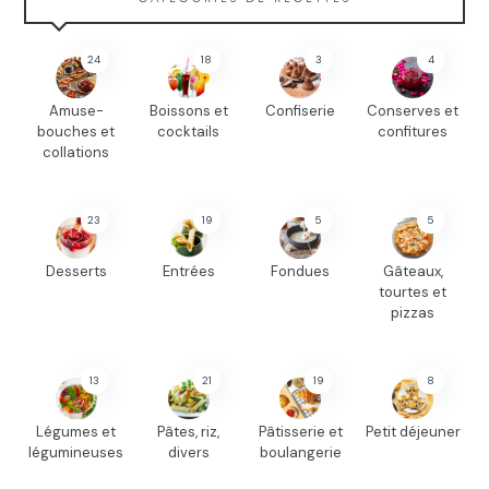
24
18
3
4
Amuse-
Boissons et
Confiserie
Conserves et
bouches et
cocktails
confitures
collations
23
19
5
5
Desserts
Entrées
Fondues
Gâteaux,
tourtes et
pizzas
13
21
19
8
Légumes et
Pâtes, riz,
Pâtisserie et
Petit déjeuner
légumineuses
divers
boulangerie