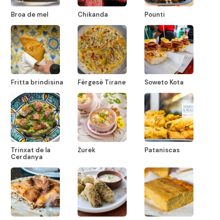
Broa de mel
Chikanda
Pounti
Fritta brindisina
Fërgesë Tirane
Soweto Kota
Trinxat de la
Żurek
Pataniscas
Cerdanya