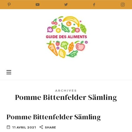
Guide
des
Aliments
Encyclopédie
des
aliments
/
ARCHIVES
www.guidedesaliments.com
Pomme Bittenfelder Sämling
Pomme Bittenfelder Sämling
11 AVRIL 2021
SHARE