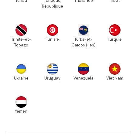
Tchad
Tchèque,
Thaïlande
Tibet
République
Trinité-et-
Tunisie
Turks-et-
Turquie
Tobago
Caïcos (Îles)
Ukraine
Uruguay
Venezuela
Viet Nam
Yémen