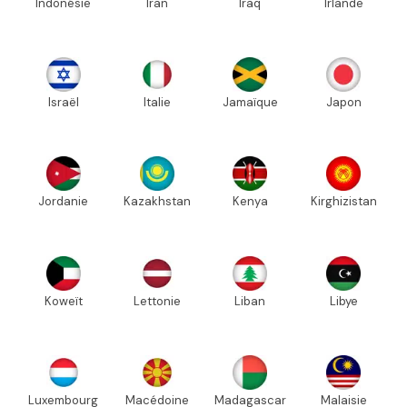
Indonésie
Iran
Iraq
Irlande
Israël
Italie
Jamaïque
Japon
Jordanie
Kazakhstan
Kenya
Kirghizistan
Koweït
Lettonie
Liban
Libye
Luxembourg
Macédoine
Madagascar
Malaisie