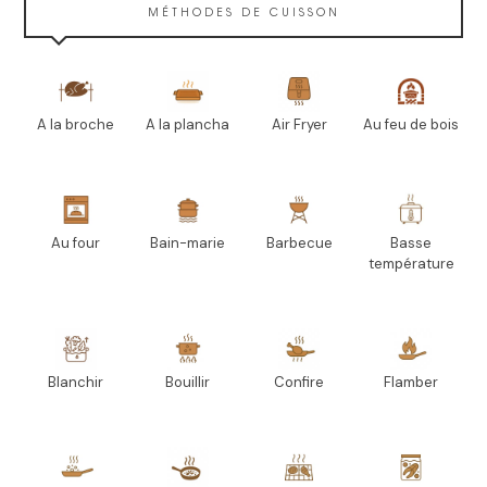
MÉTHODES DE CUISSON
A la broche
A la plancha
Air Fryer
Au feu de bois
Au four
Bain-marie
Barbecue
Basse
température
Blanchir
Bouillir
Confire
Flamber