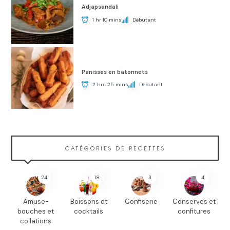
Adjapsandali
1 hr 10 mins
Débutant
Panisses en bâtonnets
2 hrs 25 mins
Débutant
CATÉGORIES DE RECETTES
24
18
3
4
Amuse-
Boissons et
Confiserie
Conserves et
bouches et
cocktails
confitures
collations