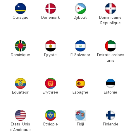
Curaçao
Danemark
Djibouti
Dominicaine,
République
Dominique
Egypte
El Salvador
Emirats arabes
unis
Equateur
Erythrée
Espagne
Estonie
Etats-Unis
Ethiopie
Fidji
Finlande
d'Amérique