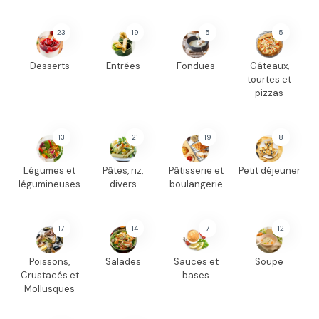
23
19
5
5
Desserts
Entrées
Fondues
Gâteaux,
tourtes et
pizzas
13
21
19
8
Légumes et
Pâtes, riz,
Pâtisserie et
Petit déjeuner
légumineuses
divers
boulangerie
17
14
7
12
Poissons,
Salades
Sauces et
Soupe
Crustacés et
bases
Mollusques