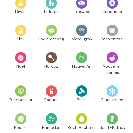
Diwali
Enfants
Halloween
Hanoucca
Holi
Loy Krathong
Mardi gras
Maslenitsa
Noël
Norouz
Nouvel An
Nouvel an
chinois
Oktoberfest
Pâques
Pizza
Plats froids
Pourim
Ramadan
Roch Hachana
Saint-Patrick