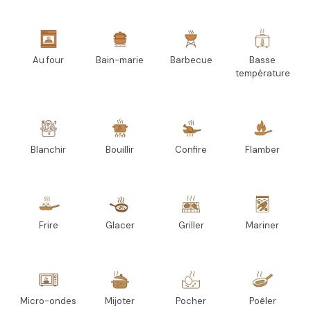
Au four
Bain-marie
Barbecue
Basse
température
Blanchir
Bouillir
Confire
Flamber
Frire
Glacer
Griller
Mariner
Micro-ondes
Mijoter
Pocher
Poêler