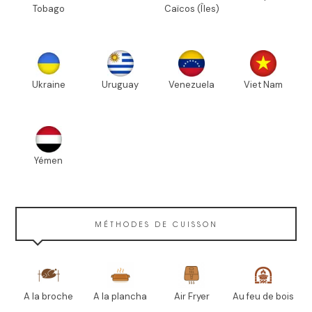
Tobago
Caïcos (Îles)
Ukraine
Uruguay
Venezuela
Viet Nam
Yémen
MÉTHODES DE CUISSON
A la broche
A la plancha
Air Fryer
Au feu de bois