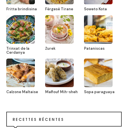
Fritta brindisina
Fërgesë Tirane
Soweto Kota
Trinxat de la
Żurek
Pataniscas
Cerdanya
Calzone Maltaise
Malfouf Mih-sheh
Sopa paraguaya
RECETTES RÉCENTES