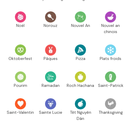
Noël
Norouz
Nouvel An
Nouvel an
chinois
Oktoberfest
Pâques
Pizza
Plats froids
Pourim
Ramadan
Roch Hachana
Saint-Patrick
Saint-Valentin
Sainte Lucie
Têt Nguyên
Thanksgiving
Dán