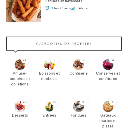
Panisses en bâtonnets
2 hrs 25 mins
Débutant
CATÉGORIES DE RECETTES
24
18
3
4
Amuse-
Boissons et
Confiserie
Conserves et
bouches et
cocktails
confitures
collations
23
19
5
5
Desserts
Entrées
Fondues
Gâteaux,
tourtes et
pizzas