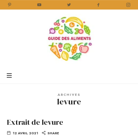
Guide
des
Aliments
Encyclopédie
des
aliments
/
ARCHIVES
www.guidedesaliments.com
levure
Extrait de levure
12 AVRIL 2021
SHARE