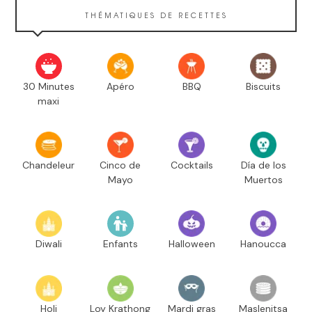
THÉMATIQUES DE RECETTES
30 Minutes
Apéro
BBQ
Biscuits
maxi
Chandeleur
Cinco de
Cocktails
Día de los
Mayo
Muertos
Diwali
Enfants
Halloween
Hanoucca
Holi
Loy Krathong
Mardi gras
Maslenitsa