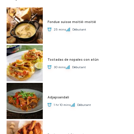
Fondue suisse moitié-moitié
25 mins
Débutant
Tostadas de nopales con atún
30 mins
Débutant
Adjapsandali
1 hr 10 mins
Débutant