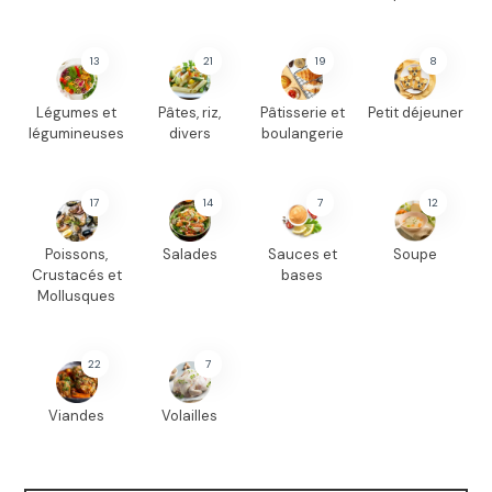
13
21
19
8
Légumes et
Pâtes, riz,
Pâtisserie et
Petit déjeuner
légumineuses
divers
boulangerie
17
14
7
12
Poissons,
Salades
Sauces et
Soupe
Crustacés et
bases
Mollusques
22
7
Viandes
Volailles