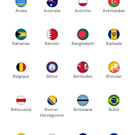
Aruba
Australie
Autriche
Azerbaïdjan
Bahamas
Bahreïn
Bangladesh
Barbade
Belgique
Bélize
Bermudes
Bhoutan
Biélorussie
Bosnie-
Botswana
Brésil
Herzégovine