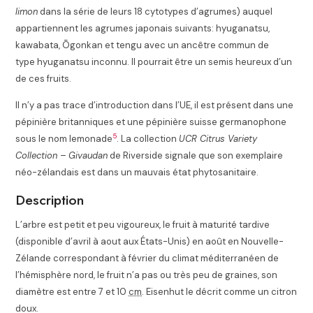
limon
dans la série de leurs 18 cytotypes d’agrumes) auquel
appartiennent les agrumes japonais suivants: hyuganatsu,
kawabata, Ōgonkan et tengu avec un ancêtre commun de
type hyuganatsu inconnu
. Il pourrait être un semis heureux d’un
de ces fruits.
Il n’y a pas trace d’introduction dans l’UE, il est présent dans une
pépinière britanniques
et une pépinière suisse germanophone
5
sous le nom lemonade
. La collection
UCR Citrus Variety
Collection – Givaudan
de Riverside signale que son exemplaire
néo-zélandais est dans un mauvais état phytosanitaire
.
Description
L’arbre est petit et peu vigoureux, le fruit à maturité tardive
(disponible d’avril à aout aux États-Unis) en août en Nouvelle-
Zélande correspondant à février du climat méditerranéen de
l’hémisphère nord, le fruit n’a pas ou très peu de graines, son
diamètre est entre 7 et 10
cm
. Eisenhut le décrit comme un citron
doux.