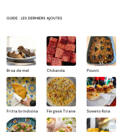
GUIDE : LES DERNIERS AJOUTES
Broa de mel
Chikanda
Pounti
Fritta brindisina
Fërgesë Tirane
Soweto Kota