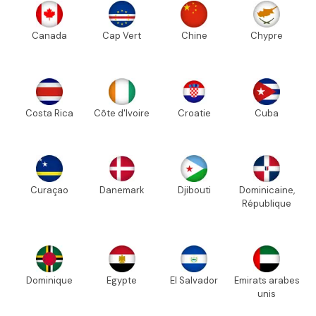
Canada
Cap Vert
Chine
Chypre
Costa Rica
Côte d'Ivoire
Croatie
Cuba
Curaçao
Danemark
Djibouti
Dominicaine,
République
Dominique
Egypte
El Salvador
Emirats arabes
unis