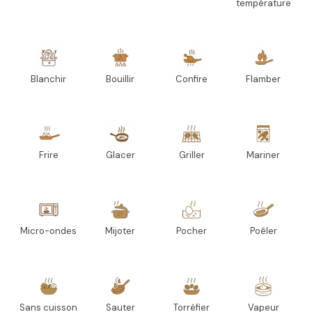
température
Blanchir
Bouillir
Confire
Flamber
Frire
Glacer
Griller
Mariner
Micro-ondes
Mijoter
Pocher
Poêler
Sans cuisson
Sauter
Torréfier
Vapeur