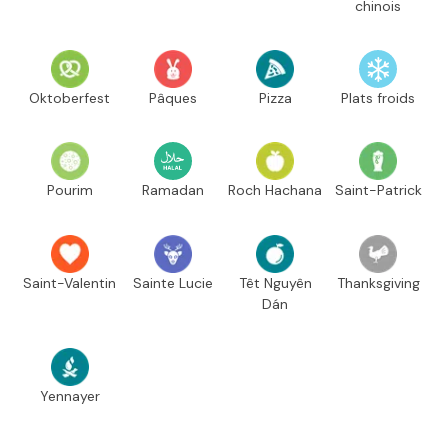
chinois
Oktoberfest
Pâques
Pizza
Plats froids
Pourim
Ramadan
Roch Hachana
Saint-Patrick
Saint-Valentin
Sainte Lucie
Têt Nguyên
Thanksgiving
Dán
Yennayer