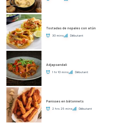
Tostadas de nopales con atún
30 mins
Débutant
Adjapsandali
1 hr 10 mins
Débutant
Panisses en bâtonnets
2 hrs 25 mins
Débutant