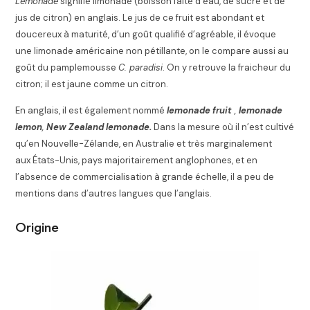
Lemonade
signifie limonade (boisson faite d’eau, de sucre et de
jus de citron) en anglais. Le jus de ce fruit est abondant et
doucereux à maturité
, d’un goût qualifié d’agréable
, il évoque
une limonade américaine non pétillante, on le compare aussi au
goût du pamplemousse
C. paradisi
. On y retrouve la fraicheur du
citron
; il est jaune comme un citron.
En anglais, il est également nommé
lemonade fruit
,
lemonade
lemon
,
New Zealand lemonade.
Dans la mesure où il n’est cultivé
qu’en Nouvelle-Zélande, en Australie et très marginalement
aux États-Unis, pays majoritairement anglophones, et en
l’absence de commercialisation à grande échelle, il a peu de
mentions dans d’autres langues que l’anglais.
Origine