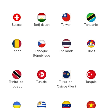
Suisse
Tadjikistan
Taïwan
Tanzanie
Tchad
Tchèque,
Thaïlande
Tibet
République
Trinité-et-
Tunisie
Turks-et-
Turquie
Tobago
Caïcos (Îles)