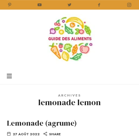
Guide
des
Aliments
Encyclopédie
des
aliments
/
ARCHIVES
www.guidedesaliments.com
lemonade lemon
Lemonade (agrume)
27 AOÛT 2022
SHARE