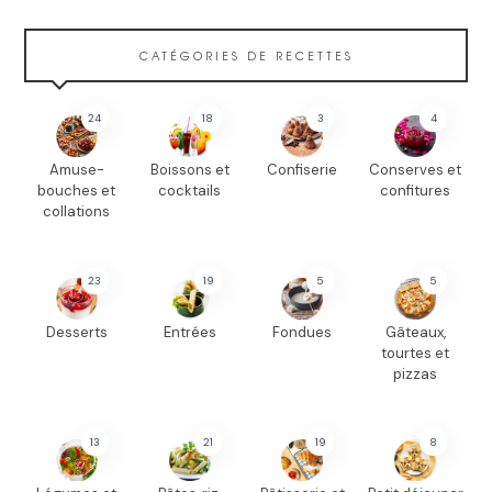
CATÉGORIES DE RECETTES
24
18
3
4
Amuse-
Boissons et
Confiserie
Conserves et
bouches et
cocktails
confitures
collations
23
19
5
5
Desserts
Entrées
Fondues
Gâteaux,
tourtes et
pizzas
13
21
19
8