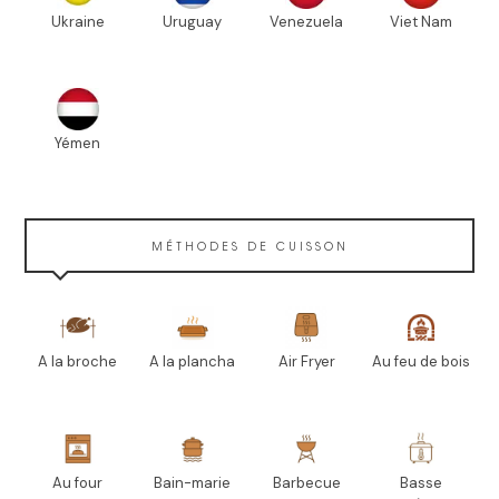
Ukraine
Uruguay
Venezuela
Viet Nam
Yémen
MÉTHODES DE CUISSON
A la broche
A la plancha
Air Fryer
Au feu de bois
Au four
Bain-marie
Barbecue
Basse