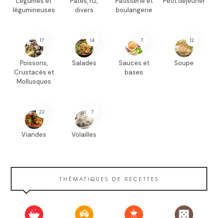
Légumes et
Pâtes, riz,
Pâtisserie et
Petit déjeuner
légumineuses
divers
boulangerie
17
14
7
12
Poissons,
Salades
Sauces et
Soupe
Crustacés et
bases
Mollusques
22
7
Viandes
Volailles
THÉMATIQUES DE RECETTES