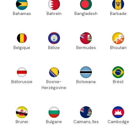
Bahamas
Bahreïn
Bangladesh
Barbade
Belgique
Bélize
Bermudes
Bhoutan
Biélorussie
Bosnie-
Botswana
Brésil
Herzégovine
Brunei
Bulgarie
Caïmans, Iles
Cambodge