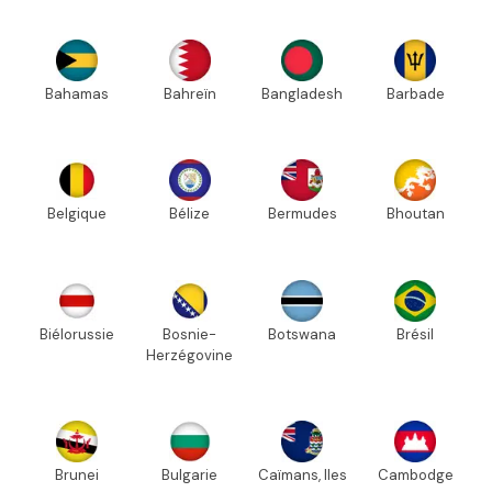
Bahamas
Bahreïn
Bangladesh
Barbade
Belgique
Bélize
Bermudes
Bhoutan
Biélorussie
Bosnie-
Botswana
Brésil
Herzégovine
Brunei
Bulgarie
Caïmans, Iles
Cambodge