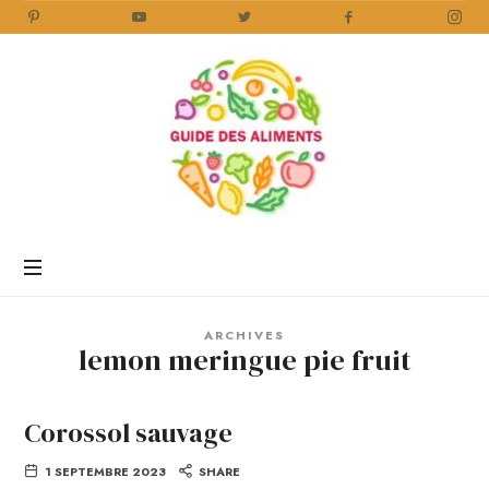
Guide
des
Aliments
Encyclopédie
des
aliments
/
ARCHIVES
www.guidedesaliments.com
lemon meringue pie fruit
Corossol sauvage
1 SEPTEMBRE 2023
SHARE