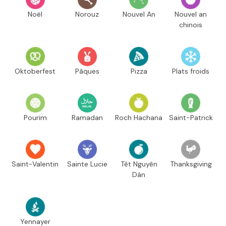
Noël
Norouz
Nouvel An
Nouvel an
chinois
Oktoberfest
Pâques
Pizza
Plats froids
Pourim
Ramadan
Roch Hachana
Saint-Patrick
Saint-Valentin
Sainte Lucie
Têt Nguyên
Thanksgiving
Dán
Yennayer