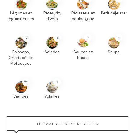
Légumes et
Pâtes, riz,
Pâtisserie et
Petit déjeuner
légumineuses
divers
boulangerie
17
14
7
12
Poissons,
Salades
Sauces et
Soupe
Crustacés et
bases
Mollusques
22
7
Viandes
Volailles
THÉMATIQUES DE RECETTES