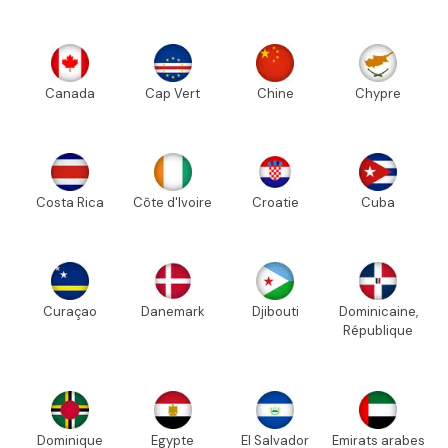
Canada
Cap Vert
Chine
Chypre
Costa Rica
Côte d'Ivoire
Croatie
Cuba
Curaçao
Danemark
Djibouti
Dominicaine,
République
Dominique
Egypte
El Salvador
Emirats arabes