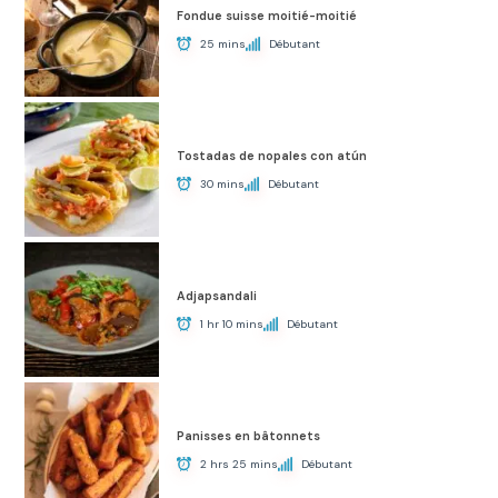
Fondue suisse moitié-moitié
25 mins
Débutant
Tostadas de nopales con atún
30 mins
Débutant
Adjapsandali
1 hr 10 mins
Débutant
Panisses en bâtonnets
2 hrs 25 mins
Débutant