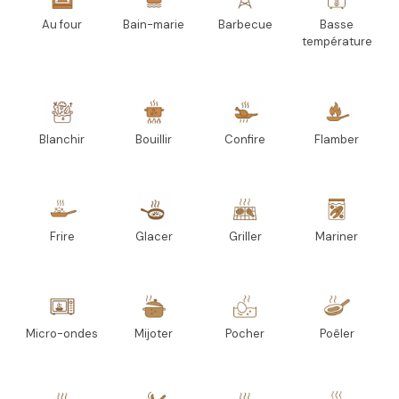
Au four
Bain-marie
Barbecue
Basse
température
Blanchir
Bouillir
Confire
Flamber
Frire
Glacer
Griller
Mariner
Micro-ondes
Mijoter
Pocher
Poêler