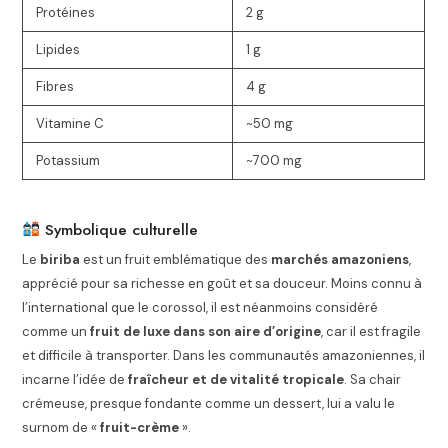
Protéines
2 g
Lipides
1 g
Fibres
4 g
Vitamine C
~50 mg
Potassium
~700 mg
Symbolique culturelle
Le
biriba
est un fruit emblématique des
marchés amazoniens
,
apprécié pour sa richesse en goût et sa douceur. Moins connu à
l’international que le corossol, il est néanmoins considéré
comme un
fruit de luxe dans son aire d’origine
, car il est fragile
et difficile à transporter. Dans les communautés amazoniennes, il
incarne l’idée de
fraîcheur et de vitalité tropicale
. Sa chair
crémeuse, presque fondante comme un dessert, lui a valu le
surnom de «
fruit-crème
».