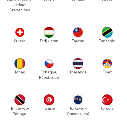
et-les-
Grenadines
Suisse
Tadjikistan
Taïwan
Tanzanie
Tchad
Tchèque,
Thaïlande
Tibet
République
Trinité-et-
Tunisie
Turks-et-
Turquie
Tobago
Caïcos (Îles)