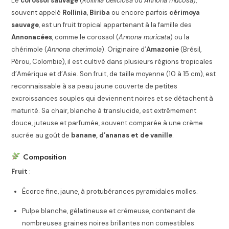
Le
corossol sauvage
(
Rollinia deliciosa
ou
Annona mucosa
),
souvent appelé
Rollinia
,
Biriba
ou encore parfois
cérimoya
sauvage
, est un fruit tropical appartenant à la famille des
Annonacées
, comme le corossol (
Annona muricata
) ou la
chérimole (
Annona cherimola
). Originaire d’
Amazonie
(Brésil,
Pérou, Colombie), il est cultivé dans plusieurs régions tropicales
d’Amérique et d’Asie. Son fruit, de taille moyenne (10 à 15 cm), est
reconnaissable à sa peau jaune couverte de petites
excroissances souples qui deviennent noires et se détachent à
maturité. Sa chair, blanche à translucide, est extrêmement
douce, juteuse et parfumée, souvent comparée à une crème
sucrée au goût de
banane, d’ananas et de vanille
.
Composition
Fruit
:
Écorce fine, jaune, à protubérances pyramidales molles.
Pulpe blanche, gélatineuse et crémeuse, contenant de
nombreuses graines noires brillantes non comestibles.