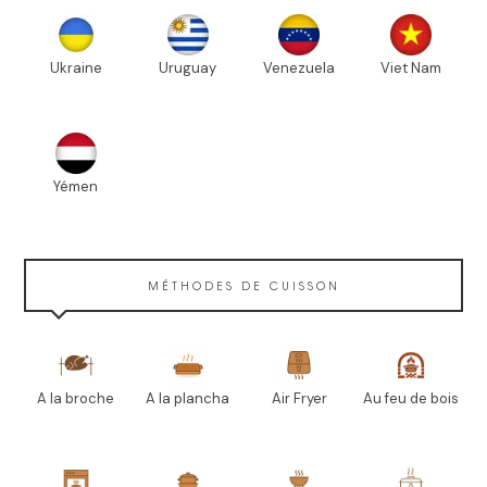
Ukraine
Uruguay
Venezuela
Viet Nam
Yémen
MÉTHODES DE CUISSON
A la broche
A la plancha
Air Fryer
Au feu de bois