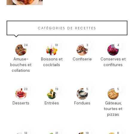
CATÉGORIES DE RECETTES
24
18
3
4
Amuse-
Boissons et
Confiserie
Conserves et
bouches et
cocktails
confitures
collations
23
19
5
5
Desserts
Entrées
Fondues
Gâteaux,
tourtes et
pizzas
13
21
19
8