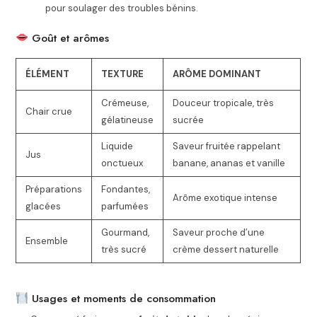
pour soulager des troubles bénins.
Goût et arômes
ÉLÉMENT
TEXTURE
ARÔME DOMINANT
Crémeuse,
Douceur tropicale, très
Chair crue
gélatineuse
sucrée
Liquide
Saveur fruitée rappelant
Jus
onctueux
banane, ananas et vanille
Préparations
Fondantes,
Arôme exotique intense
glacées
parfumées
Gourmand,
Saveur proche d’une
Ensemble
très sucré
crème dessert naturelle
Usages et moments de consommation