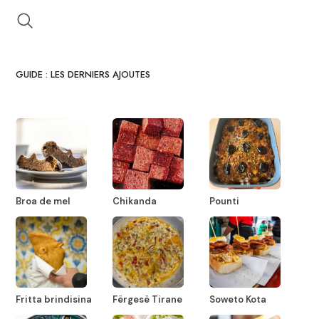
GUIDE : LES DERNIERS AJOUTES
Broa de mel
Chikanda
Pounti
Fritta brindisina
Fërgesë Tirane
Soweto Kota