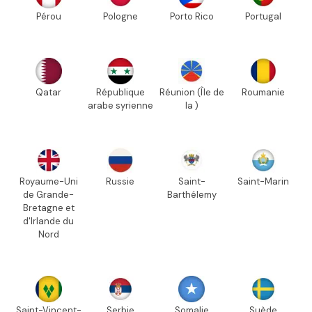
Pérou
Pologne
Porto Rico
Portugal
Qatar
République
Réunion (Île de
Roumanie
arabe syrienne
la )
Royaume-Uni
Russie
Saint-
Saint-Marin
de Grande-
Barthélemy
Bretagne et
d'Irlande du
Nord
Saint-Vincent-
Serbie
Somalie
Suède