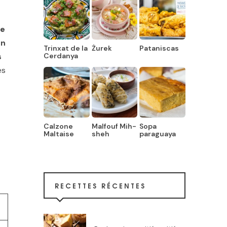
ne
en
Trinxat de la
Żurek
Pataniscas
Cerdanya
s
es
Calzone
Malfouf Mih-
Sopa
Maltaise
sheh
paraguaya
RECETTES RÉCENTES