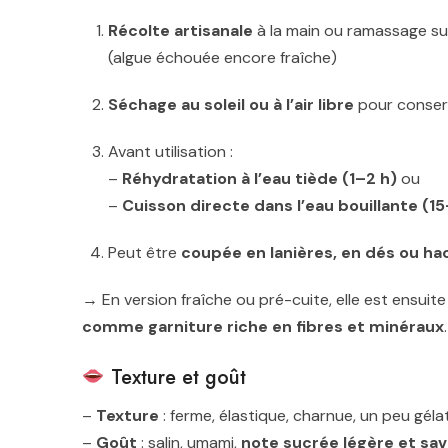
Récolte artisanale
à la main ou ramassage sur
(algue échouée encore fraîche)
Séchage au soleil ou à l’air libre
pour conser
Avant utilisation :
–
Réhydratation à l’eau tiède (1–2 h)
ou
–
Cuisson directe dans l’eau bouillante (1
Peut être
coupée en lanières, en dés ou h
→ En version fraîche ou pré-cuite, elle est ensuit
comme garniture riche en fibres et minéraux
.
Texture et goût
–
Texture
: ferme, élastique, charnue, un peu gél
–
Goût
: salin, umami,
note sucrée légère et sa