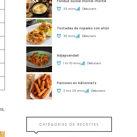
Fondue suisse moitié-moitié
25 mins
Débutant
Tostadas de nopales con atún
30 mins
Débutant
Adjapsandali
1 hr 10 mins
Débutant
Panisses en bâtonnets
2 hrs 25 mins
Débutant
ns,
CATÉGORIES DE RECETTES