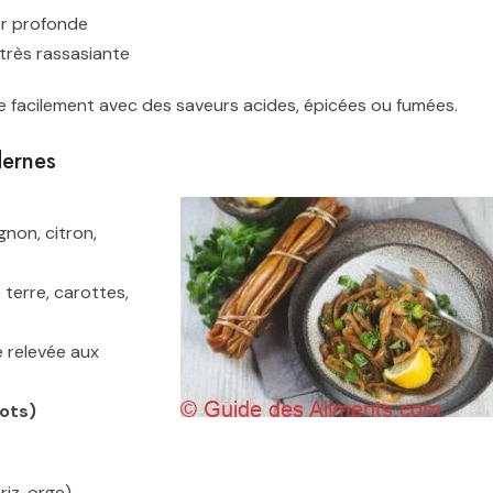
er profonde
 très rassasiante
ie facilement avec des saveurs acides, épicées ou fumées.
dernes
gnon, citron,
terre, carottes,
e relevée aux
cots)
riz, orge)