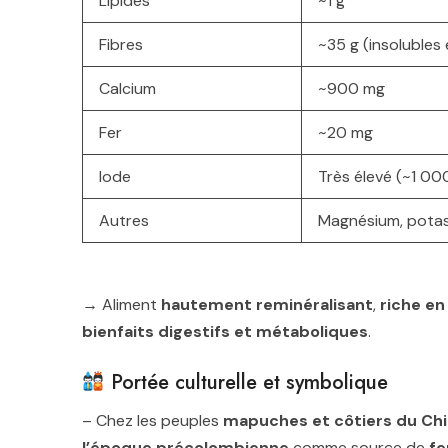
Lipides
~1 g
Fibres
~35 g (insolubles
Calcium
~900 mg
Fer
~20 mg
Iode
Très élevé (~1 00
Autres
Magnésium, potas
→ Aliment
hautement reminéralisant
,
riche en
bienfaits digestifs et métaboliques
.
Portée culturelle et symbolique
– Chez les peuples
mapuches et côtiers du Chil
l’époque précolombienne
comme source de
fe