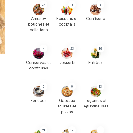
24
18
3
Amuse-
Boissons et
Confiserie
bouches et
cocktails
collations
4
23
19
Conserves et
Desserts
Entrées
confitures
5
5
13
Fondues
Gâteaux,
Légumes et
tourtes et
légumineuses
pizzas
21
19
8