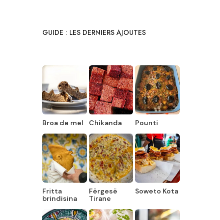
GUIDE : LES DERNIERS AJOUTES
Broa de mel
Chikanda
Pounti
Fritta
Fërgesë
Soweto Kota
brindisina
Tirane