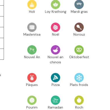
Holi
Loy Krathong
Mardi gras
Maslenitsa
Noël
Norouz
Nouvel An
Nouvel an
Oktoberfest
chinois
s
Pâques
Pizza
Plats froids
Pourim
Ramadan
Roch