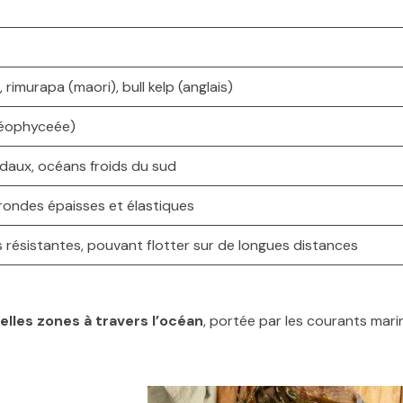
imurapa (maori), bull kelp (anglais)
héophyceée)
idaux, océans froids du sud
frondes épaisses et élastiques
s résistantes, pouvant flotter sur de longues distances
elles zones à travers l’océan
, portée par les courants mari