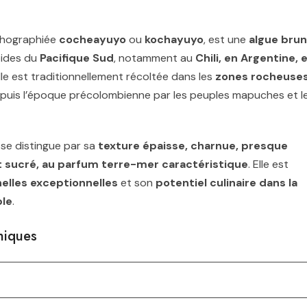
rthographiée
cocheayuyo
ou
kochayuyo
, est une
algue bru
oides du
Pacifique Sud
, notamment au
Chili, en Argentine, 
Elle est traditionnellement récoltée dans les
zones rocheuse
puis l’époque précolombienne par les peuples mapuches et l
e se distingue par sa
texture épaisse, charnue, presque
 sucré, au parfum terre-mer caractéristique
. Elle est
nelles exceptionnelles
et son
potentiel culinaire dans la
ble
.
aniques