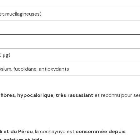
 et mucilagineuses)
0 μg)
sium, fucoïdane, antioxydants
 fibres
,
hypocalorique
,
très rassasiant
et reconnu pour se
i et du Pérou
, la cochayuyo est
consommée depuis
r, calcium et iode