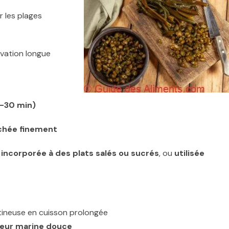
 les plages
vation longue
5–30 min)
achée finement
e
incorporée à des plats salés ou sucrés
, ou
utilisée
atineuse en cuisson prolongée
veur marine douce