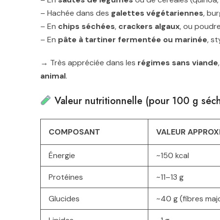
– Hachée dans des
galettes végétariennes
, bu
– En
chips séchées
,
crackers algaux
, ou poud
– En
pâte à tartiner fermentée ou marinée
, s
→ Très appréciée dans les
régimes sans viande
animal
.
Valeur nutritionnelle (pour 100 g sé
COMPOSANT
VALEUR APPROXI
Énergie
~150 kcal
Protéines
~11–13 g
Glucides
~40 g (fibres majo