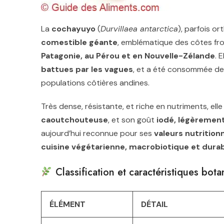
La
cochayuyo
(
Durvillaea antarctica
), parfois o
comestible géante
, emblématique des côtes fr
Patagonie, au Pérou et en Nouvelle-Zélande
. 
battues par les vagues
, et a été consommée de
populations côtières andines.
Très dense, résistante, et riche en nutriments, ell
caoutchouteuse
, et son goût
iodé, légèrement
aujourd’hui reconnue pour ses
valeurs nutrition
cuisine végétarienne, macrobiotique et dura
Classification et caractéristiques bot
ÉLÉMENT
DÉTAIL