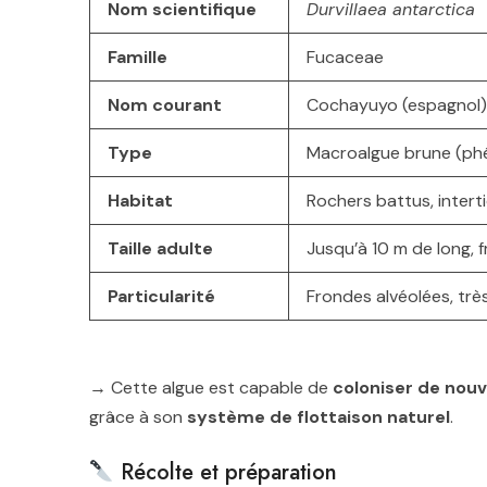
Nom scientifique
Durvillaea antarctica
Famille
Fucaceae
Nom courant
Cochayuyo (espagnol), r
Type
Macroalgue brune (p
Habitat
Rochers battus, intert
Taille adulte
Jusqu’à 10 m de long, 
Particularité
Frondes alvéolées, trè
→ Cette algue est capable de
coloniser de nouv
grâce à son
système de flottaison naturel
.
Récolte et préparation