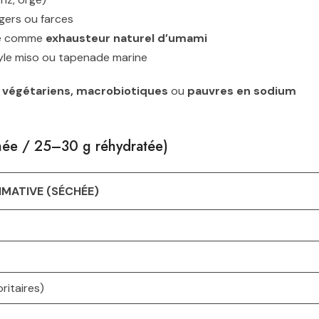
rgers ou farces
re comme
exhausteur naturel d’umami
tyle miso ou tapenade marine
,
végétariens, macrobiotiques
ou
pauvres en sodium
chée / 25–30 g réhydratée)
MATIVE (SÉCHÉE)
ritaires)