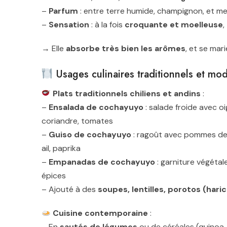
–
Parfum
: entre terre humide, champignon, et m
–
Sensation
: à la fois
croquante et moelleuse
,
→ Elle
absorbe très bien les arômes
, et se mar
Usages culinaires traditionnels et mo
Plats traditionnels chiliens et andins
:
–
Ensalada de cochayuyo
: salade froide avec oi
coriandre, tomates
–
Guiso de cochayuyo
: ragoût avec pommes de 
ail, paprika
–
Empanadas de cochayuyo
: garniture végétal
épices
– Ajouté à des
soupes, lentilles, porotos (hari
Cuisine contemporaine
:
– En
sautés de légumes
ou de céréales (quinoa, 