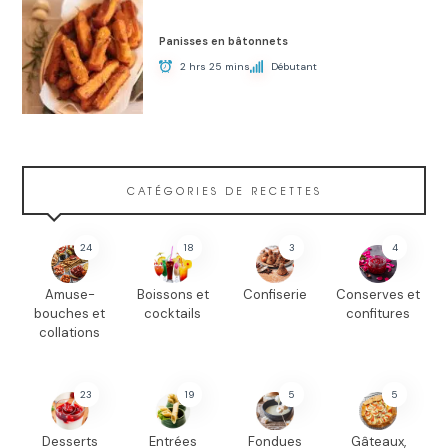
Panisses en bâtonnets
2 hrs 25 mins
Débutant
CATÉGORIES DE RECETTES
24
18
3
4
Amuse-
Boissons et
Confiserie
Conserves et
bouches et
cocktails
confitures
collations
23
19
5
5
Desserts
Entrées
Fondues
Gâteaux,