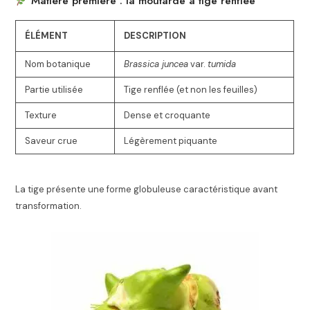
Matière première : la moutarde à tige renflée
ÉLÉMENT
DESCRIPTION
Nom botanique
Brassica juncea
var.
tumida
Partie utilisée
Tige renflée (et non les feuilles)
Texture
Dense et croquante
Saveur crue
Légèrement piquante
La tige présente une forme globuleuse caractéristique avant
transformation.