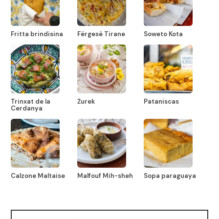
Fritta brindisina
Fërgesë Tirane
Soweto Kota
Trinxat de la
Żurek
Pataniscas
Cerdanya
Calzone Maltaise
Malfouf Mih-sheh
Sopa paraguaya