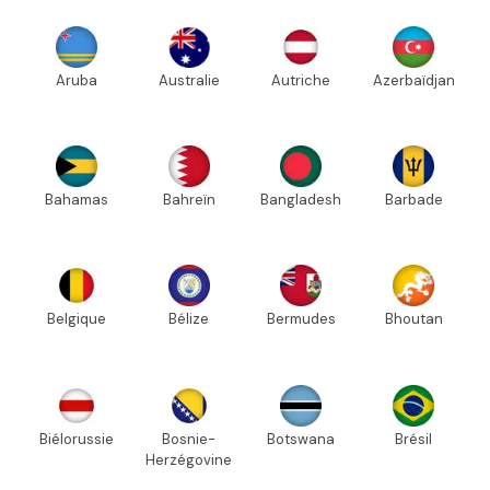
Aruba
Australie
Autriche
Azerbaïdjan
Bahamas
Bahreïn
Bangladesh
Barbade
Belgique
Bélize
Bermudes
Bhoutan
Biélorussie
Bosnie-
Botswana
Brésil
Herzégovine