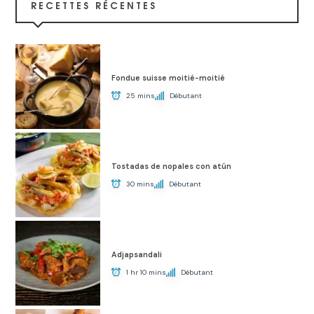
RECETTES RÉCENTES
Fondue suisse moitié-moitié
25 mins
Débutant
Tostadas de nopales con atún
30 mins
Débutant
Adjapsandali
1 hr 10 mins
Débutant