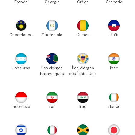
France
Géorgie
Grèce
Grenade
Guadeloupe
Guatemala
Guinée
Haïti
Honduras
Îles vierges
Îles Vierges
Inde
britanniques
des États-Unis
Indonésie
Iran
Iraq
Irlande