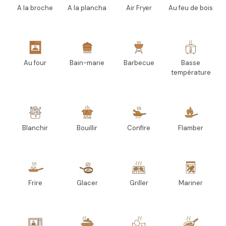
A la broche
A la plancha
Air Fryer
Au feu de bois
Au four
Bain-marie
Barbecue
Basse
température
Blanchir
Bouillir
Confire
Flamber
Frire
Glacer
Griller
Mariner