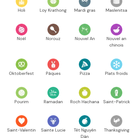
Holi
Loy Krathong
Mardi gras
Maslenitsa
Noël
Norouz
Nouvel An
Nouvel an
chinois
Oktoberfest
Pâques
Pizza
Plats froids
Pourim
Ramadan
Roch Hachana
Saint-Patrick
Saint-Valentin
Sainte Lucie
Têt Nguyên
Thanksgiving
Dán