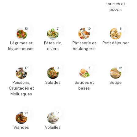
tourtes et
pizzas
13
21
19
8
Légumes et
Pâtes, riz,
Pâtisserie et
Petit déjeuner
légumineuses
divers
boulangerie
17
14
7
12
Poissons,
Salades
Sauces et
Soupe
Crustacés et
bases
Mollusques
22
7
Viandes
Volailles