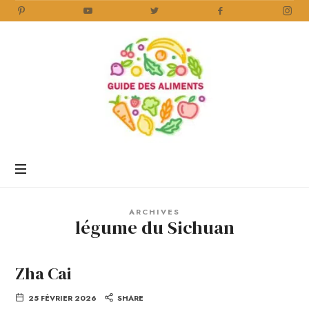
Guide
des
Aliments
Encyclopédie
des
aliments
/
ARCHIVES
www.guidedesaliments.com
légume du Sichuan
Zha Cai
25 FÉVRIER 2026
SHARE