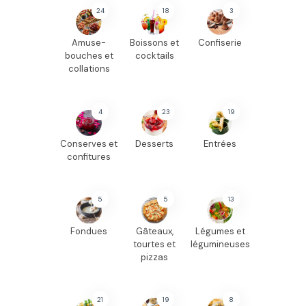
24
18
3
Amuse-
Boissons et
Confiserie
bouches et
cocktails
collations
4
23
19
Conserves et
Desserts
Entrées
confitures
5
5
13
Fondues
Gâteaux,
Légumes et
tourtes et
légumineuses
pizzas
21
19
8