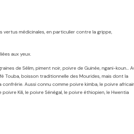
s vertus médicinales, en particulier contre
la grippe,
 liées aux yeux.
, graines de Sélim, piment noir, poivre de Guinée, ngani-koun
… A
café Touba, boisson traditionnelle des Mourides, mais dont la
 confrérie. Aussi connu comme poivre kimba, le poivre africain
e poivre Kili, le poivre Sénégal, le poivre éthiopien, le Hwentia