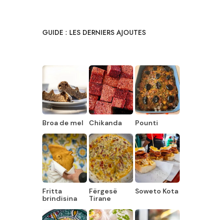
GUIDE : LES DERNIERS AJOUTES
Broa de mel
Chikanda
Pounti
Fritta
Fërgesë
Soweto Kota
brindisina
Tirane