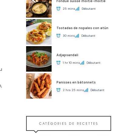
Fondue suisse moitié-moitié
25 mins
Débutant
Tostadas de nopales con atún
30 mins
Débutant
Adjapsandali
1 hr 10 mins
Débutant
u
Panisses en bâtonnets
,
2 hrs 25 mins
Débutant
CATÉGORIES DE RECETTES