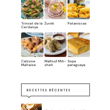
Trinxat de la
Żurek
Pataniscas
Cerdanya
Calzone
Malfouf Mih-
Sopa
Maltaise
sheh
paraguaya
RECETTES RÉCENTES