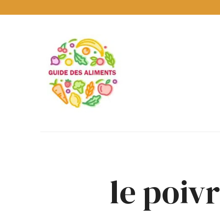
Guide
des
Aliments
Encyclopédie
des
aliments
/
www.guidedesaliments.com
le poiv