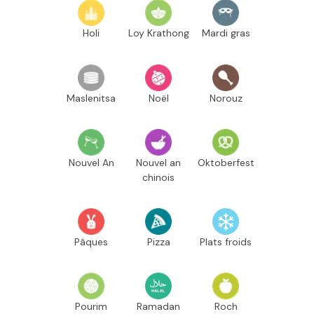
Holi
Loy Krathong
Mardi gras
Maslenitsa
Noël
Norouz
Nouvel An
Nouvel an
Oktoberfest
chinois
Pâques
Pizza
Plats froids
Pourim
Ramadan
Roch