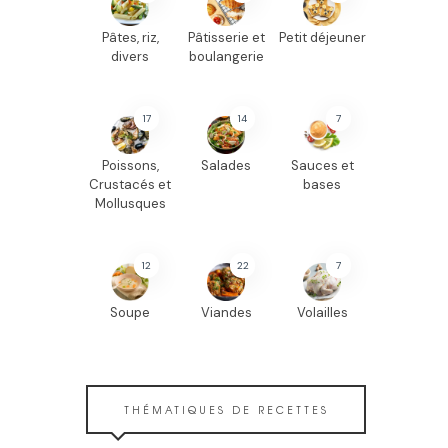
Pâtes, riz,
Pâtisserie et
Petit déjeuner
divers
boulangerie
17
14
7
Poissons,
Salades
Sauces et
Crustacés et
bases
Mollusques
12
22
7
Soupe
Viandes
Volailles
THÉMATIQUES DE RECETTES