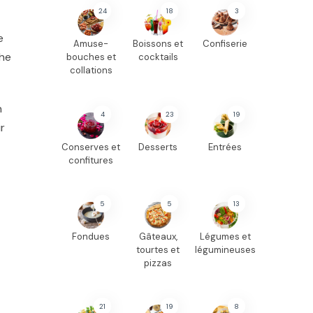
24
18
3
e
Amuse-
Boissons et
Confiserie
che
bouches et
cocktails
collations
n
4
23
19
ir
Conserves et
Desserts
Entrées
confitures
5
5
13
Fondues
Gâteaux,
Légumes et
tourtes et
légumineuses
pizzas
21
19
8