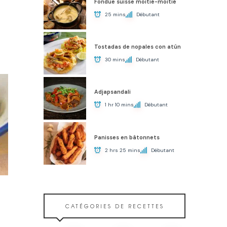
Fondue suisse moitié-moitié
25 mins
Débutant
Tostadas de nopales con atún
30 mins
Débutant
Adjapsandali
1 hr 10 mins
Débutant
Panisses en bâtonnets
2 hrs 25 mins
Débutant
CATÉGORIES DE RECETTES