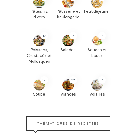
Pâtes, riz,
Pâtisserie et
Petit déjeuner
divers
boulangerie
17
14
7
Poissons,
Salades
Sauces et
Crustacés et
bases
Mollusques
12
22
7
Soupe
Viandes
Volailles
THÉMATIQUES DE RECETTES