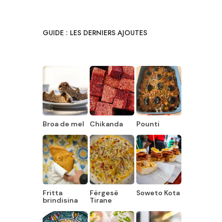
GUIDE : LES DERNIERS AJOUTES
Broa de mel
Chikanda
Pounti
Fritta
Fërgesë
Soweto Kota
brindisina
Tirane