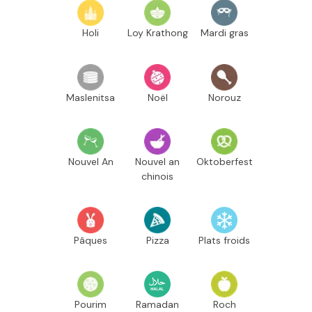
Holi
Loy Krathong
Mardi gras
Maslenitsa
Noël
Norouz
Nouvel An
Nouvel an
Oktoberfest
chinois
Pâques
Pizza
Plats froids
Pourim
Ramadan
Roch