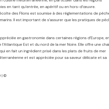
en cuisine méditerranéenne, en particulier dans les régions
rvies en tant qu’entrée, en apéritif ou en hors-d’œuvre.
récolte des Flions est soumise à des réglementations de pêch
 marins. Il est important de s’assurer que les pratiques de pê
e appréciée en gastronomie dans certaines régions d’Europe, e
 l’Atlantique Est et du nord de la mer Noire. Elle offre une cha
ui en fait un ingrédient prisé dans les plats de fruits de mer
éditerranéenne et est appréciée pour sa saveur délicate et sa
 | ©