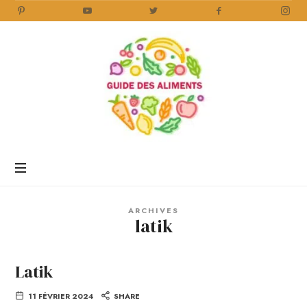
Guide
des
Aliments
Encyclopédie
des
aliments
/
ARCHIVES
www.guidedesaliments.com
latik
Latik
11 FÉVRIER 2024
SHARE