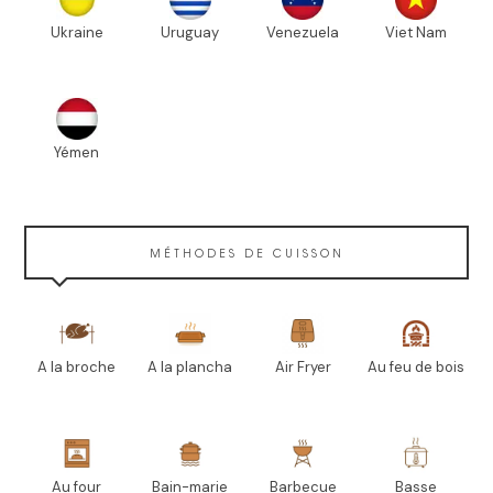
Ukraine
Uruguay
Venezuela
Viet Nam
Yémen
MÉTHODES DE CUISSON
A la broche
A la plancha
Air Fryer
Au feu de bois
Au four
Bain-marie
Barbecue
Basse