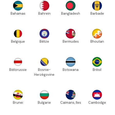
Bahamas
Bahreïn
Bangladesh
Barbade
Belgique
Bélize
Bermudes
Bhoutan
Biélorussie
Bosnie-
Botswana
Brésil
Herzégovine
Brunei
Bulgarie
Caïmans, Iles
Cambodge