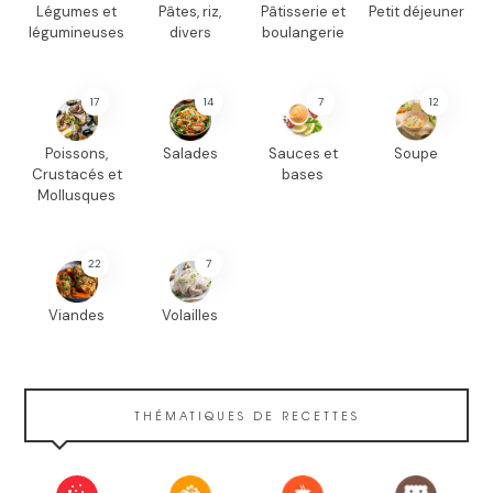
Légumes et
Pâtes, riz,
Pâtisserie et
Petit déjeuner
légumineuses
divers
boulangerie
17
14
7
12
Poissons,
Salades
Sauces et
Soupe
Crustacés et
bases
Mollusques
22
7
Viandes
Volailles
THÉMATIQUES DE RECETTES