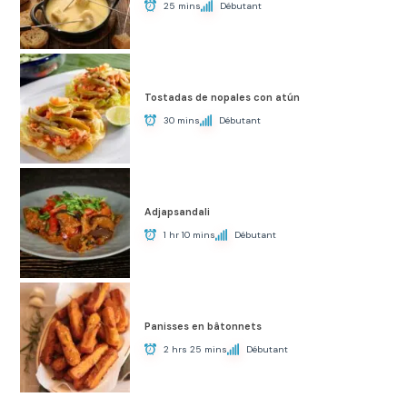
25 mins
Débutant
Tostadas de nopales con atún
30 mins
Débutant
Adjapsandali
1 hr 10 mins
Débutant
Panisses en bâtonnets
2 hrs 25 mins
Débutant