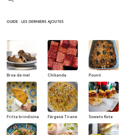
GUIDE : LES DERNIERS AJOUTES
Broa de mel
Chikanda
Pounti
Fritta brindisina
Fërgesë Tirane
Soweto Kota