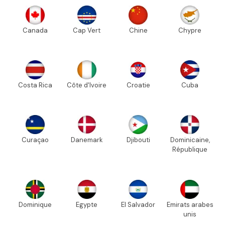
Canada
Cap Vert
Chine
Chypre
Costa Rica
Côte d'Ivoire
Croatie
Cuba
Curaçao
Danemark
Djibouti
Dominicaine,
République
Dominique
Egypte
El Salvador
Emirats arabes
unis