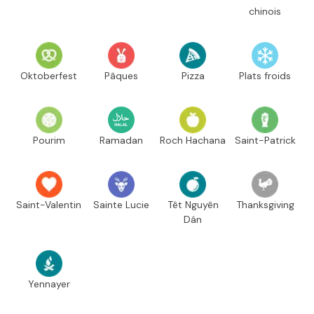
chinois
Oktoberfest
Pâques
Pizza
Plats froids
Pourim
Ramadan
Roch Hachana
Saint-Patrick
Saint-Valentin
Sainte Lucie
Têt Nguyên
Thanksgiving
Dán
Yennayer