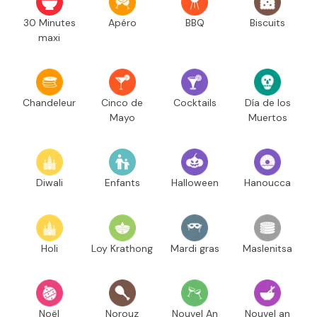
30 Minutes
Apéro
BBQ
Biscuits
maxi
Chandeleur
Cinco de
Cocktails
Día de los
Mayo
Muertos
Diwali
Enfants
Halloween
Hanoucca
Holi
Loy Krathong
Mardi gras
Maslenitsa
Noël
Norouz
Nouvel An
Nouvel an