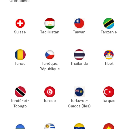
Grenadines
Suisse
Tadjikistan
Taïwan
Tanzanie
Tchad
Tchèque,
Thaïlande
Tibet
République
Trinité-et-
Tunisie
Turks-et-
Turquie
Tobago
Caïcos (Îles)