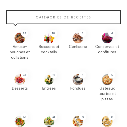
CATÉGORIES DE RECETTES
24
18
3
4
Amuse-
Boissons et
Confiserie
Conserves et
bouches et
cocktails
confitures
collations
23
19
5
5
Desserts
Entrées
Fondues
Gâteaux,
tourtes et
pizzas
13
21
19
8