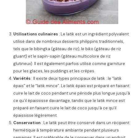
Utilisations culinaires
: Le latik est un ingrédient polyvalent
utilisé dans de nombreux desserts philippins traditionnels,
tels que le bibingka (gâteau de riz), le biko (gâteau de riz
gluant) et le sapin-sapin (gâteau multicolore de riz
glutineux). Il est également parfois utilisé comme garniture
pour les glaces, les puddings et les crêpes.
Variétés
: Il existe deux types principaux de latik : le “latik
épais” et le “latik mince”. Le latik épais est préparé en faisant
cuire le lait de coco pendant une période plus longue jusqu’à
ce qu’il épaississe davantage, tandis que le latik mince est
préparé en faisant cuire le lait de coco jusqu’à ce qu’il
épaississe légèrement.
Conservation
: Le latik peut être conservé dans un récipient
hermétique à température ambiante pendant plusieurs
semaines. Il est préférable de le conserver dans un endroit