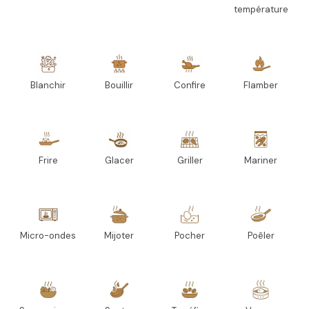
température
Blanchir
Bouillir
Confire
Flamber
Frire
Glacer
Griller
Mariner
Micro-ondes
Mijoter
Pocher
Poêler