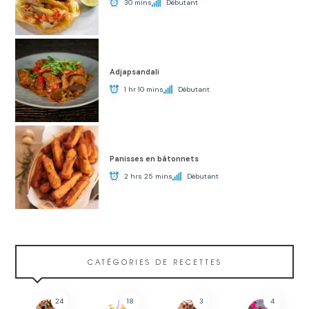
30 mins
Débutant
Adjapsandali
1 hr 10 mins
Débutant
Panisses en bâtonnets
2 hrs 25 mins
Débutant
CATÉGORIES DE RECETTES
24
18
3
4