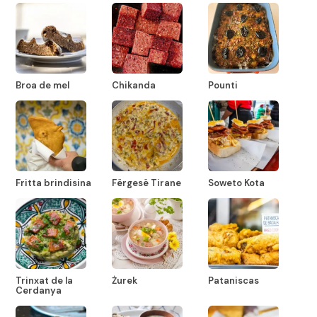
Broa de mel
Chikanda
Pounti
Fritta brindisina
Fërgesë Tirane
Soweto Kota
Trinxat de la
Żurek
Pataniscas
Cerdanya