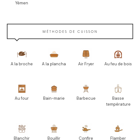
Yémen
MÉTHODES DE CUISSON
A la broche
A la plancha
Air Fryer
Au feu de bois
Au four
Bain-marie
Barbecue
Basse
température
Blanchir
Bouillir
Confire
Flamber