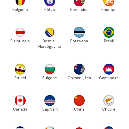
Belgique
Bélize
Bermudes
Bhoutan
Biélorussie
Bosnie-
Botswana
Brésil
Herzégovine
Brunei
Bulgarie
Caïmans, Iles
Cambodge
Canada
Cap Vert
Chine
Chypre