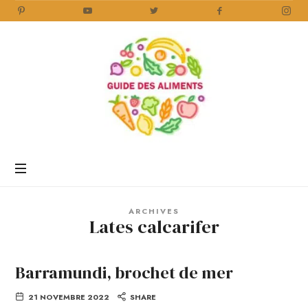
Guide
des
Aliments
Encyclopédie
des
aliments
/
ARCHIVES
www.guidedesaliments.com
Lates calcarifer
Barramundi, brochet de mer
21 NOVEMBRE 2022
SHARE