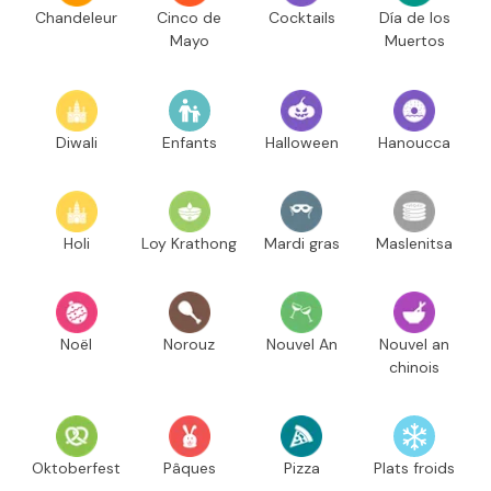
Chandeleur
Cinco de
Cocktails
Día de los
Mayo
Muertos
Diwali
Enfants
Halloween
Hanoucca
Holi
Loy Krathong
Mardi gras
Maslenitsa
Noël
Norouz
Nouvel An
Nouvel an
chinois
Oktoberfest
Pâques
Pizza
Plats froids