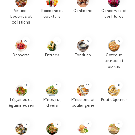
Amuse-
Boissons et
Confiserie
Conserves et
bouches et
cocktails
confitures
collations
23
19
5
5
Desserts
Entrées
Fondues
Gâteaux,
tourtes et
pizzas
13
21
19
8
Légumes et
Pâtes, riz,
Pâtisserie et
Petit déjeuner
légumineuses
divers
boulangerie
17
14
7
12