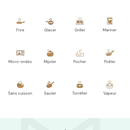
Frire
Glacer
Griller
Mariner
Micro-ondes
Mijoter
Pocher
Poêler
Sans cuisson
Sauter
Torréfier
Vapeur