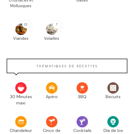
Crustacés et
bases
Mollusques
22
7
Viandes
Volailles
THÉMATIQUES DE RECETTES
30 Minutes
Apéro
BBQ
Biscuits
maxi
Chandeleur
Cinco de
Cocktails
Día de los