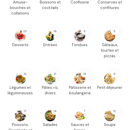
Amuse-
Boissons et
Confiserie
Conserves et
bouches et
cocktails
confitures
collations
23
19
5
5
Desserts
Entrées
Fondues
Gâteaux,
tourtes et
pizzas
13
21
19
8
Légumes et
Pâtes, riz,
Pâtisserie et
Petit déjeuner
légumineuses
divers
boulangerie
17
14
7
12
Poissons,
Salades
Sauces et
Soupe