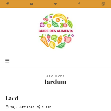
Guide
des
Aliments
Encyclopédie
des
aliments
/
ARCHIVES
www.guidedesaliments.com
lardum
Lard
23 JUILLET 2023
SHARE