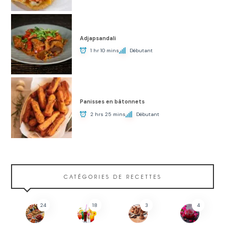
Adjapsandali
1 hr 10 mins
Débutant
Panisses en bâtonnets
2 hrs 25 mins
Débutant
CATÉGORIES DE RECETTES
24
18
3
4