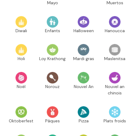
Mayo
Muertos
Diwali
Enfants
Halloween
Hanoucca
Holi
Loy Krathong
Mardi gras
Maslenitsa
Noël
Norouz
Nouvel An
Nouvel an
chinois
Oktoberfest
Pâques
Pizza
Plats froids