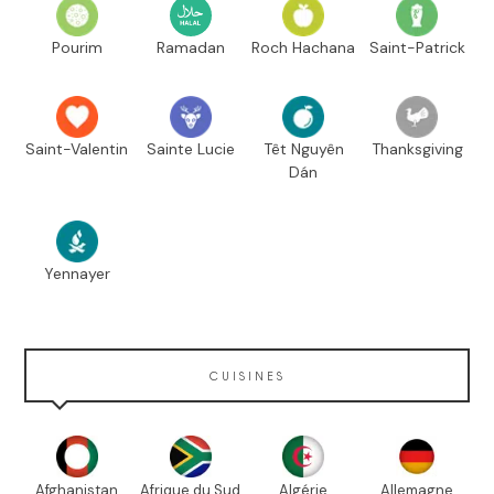
Pourim
Ramadan
Roch Hachana
Saint-Patrick
Saint-Valentin
Sainte Lucie
Têt Nguyên
Thanksgiving
Dán
Yennayer
CUISINES
Afghanistan
Afrique du Sud
Algérie
Allemagne