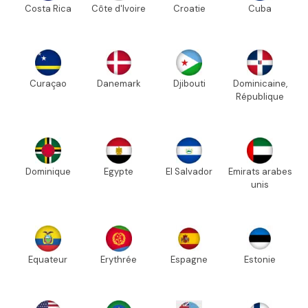
Costa Rica
Côte d'Ivoire
Croatie
Cuba
Curaçao
Danemark
Djibouti
Dominicaine,
République
Dominique
Egypte
El Salvador
Emirats arabes
unis
Equateur
Erythrée
Espagne
Estonie