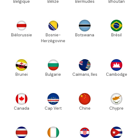
Belgique
Bélize
Bermudes
Bhoutan
Biélorussie
Bosnie-
Botswana
Brésil
Herzégovine
Brunei
Bulgarie
Caïmans, Iles
Cambodge
Canada
Cap Vert
Chine
Chypre