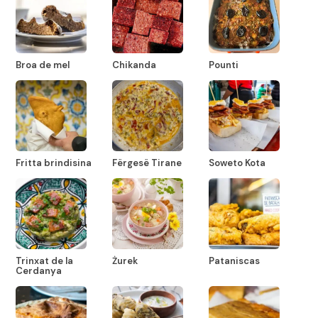
Broa de mel
Chikanda
Pounti
Fritta brindisina
Fërgesë Tirane
Soweto Kota
Trinxat de la
Żurek
Pataniscas
Cerdanya