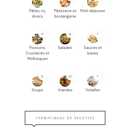
Pâtes, riz,
Pâtisserie et
Petit déjeuner
divers
boulangerie
17
14
7
Poissons,
Salades
Sauces et
Crustacés et
bases
Mollusques
12
22
7
Soupe
Viandes
Volailles
THÉMATIQUES DE RECETTES