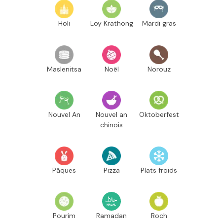
Holi
Loy Krathong
Mardi gras
Maslenitsa
Noël
Norouz
Nouvel An
Nouvel an
Oktoberfest
chinois
Pâques
Pizza
Plats froids
Pourim
Ramadan
Roch