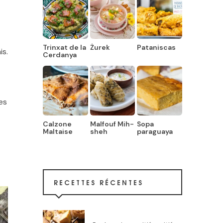
Trinxat de la
Żurek
Pataniscas
is.
Cerdanya
es
Calzone
Malfouf Mih-
Sopa
Maltaise
sheh
paraguaya
RECETTES RÉCENTES