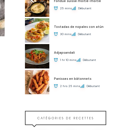
Fondue suisse moitié-moitié
25 mins
Débutant
Tostadas de nopales con atún
30 mins
Débutant
Adjapsandali
1 hr 10 mins
Débutant
Panisses en bâtonnets
2 hrs 25 mins
Débutant
CATÉGORIES DE RECETTES