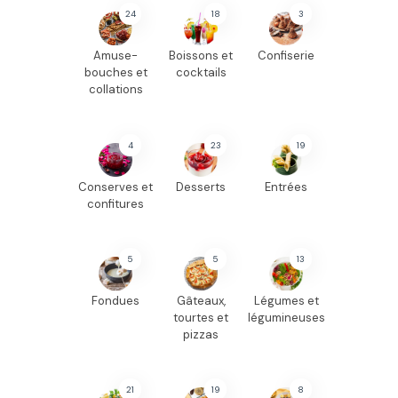
24
18
3
Amuse-
Boissons et
Confiserie
bouches et
cocktails
collations
4
23
19
Conserves et
Desserts
Entrées
confitures
5
5
13
Fondues
Gâteaux,
Légumes et
tourtes et
légumineuses
pizzas
21
19
8