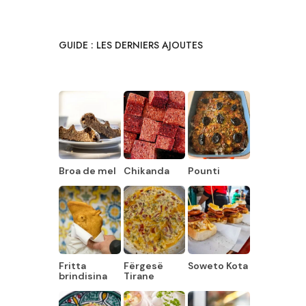
GUIDE : LES DERNIERS AJOUTES
Broa de mel
Chikanda
Pounti
Fritta
Fërgesë
Soweto Kota
brindisina
Tirane