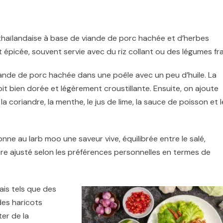
e thaïlandaise à base de viande de porc hachée et d’herbes
épicée, souvent servie avec du riz collant ou des légumes fra
viande de porc hachée dans une poêle avec un peu d’huile. La
oit bien dorée et légèrement croustillante. Ensuite, on ajoute
a coriandre, la menthe, le jus de lime, la sauce de poisson et l
e au larb moo une saveur vive, équilibrée entre le salé,
 être ajusté selon les préférences personnelles en termes de
ais tels que des
des haricots
ter de la