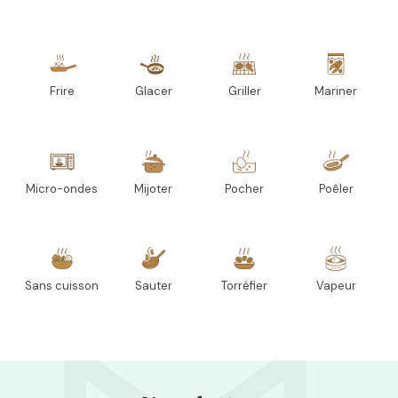
Frire
Glacer
Griller
Mariner
Micro-ondes
Mijoter
Pocher
Poêler
Sans cuisson
Sauter
Torréfier
Vapeur