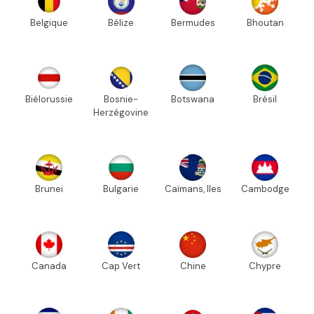
Belgique
Bélize
Bermudes
Bhoutan
Biélorussie
Bosnie-
Botswana
Brésil
Herzégovine
Brunei
Bulgarie
Caïmans, Iles
Cambodge
Canada
Cap Vert
Chine
Chypre