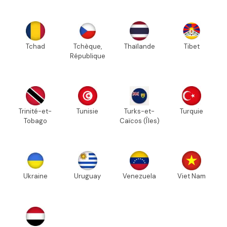
Tchad
Tchèque,
Thaïlande
Tibet
République
Trinité-et-
Tunisie
Turks-et-
Turquie
Tobago
Caïcos (Îles)
Ukraine
Uruguay
Venezuela
Viet Nam