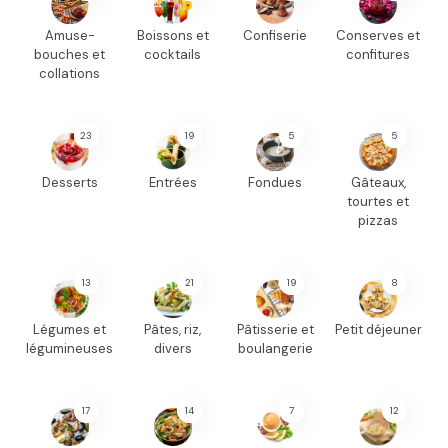
Amuse-
Boissons et
Confiserie
Conserves et
bouches et
cocktails
confitures
collations
23
19
5
5
Desserts
Entrées
Fondues
Gâteaux,
tourtes et
pizzas
13
21
19
8
Légumes et
Pâtes, riz,
Pâtisserie et
Petit déjeuner
légumineuses
divers
boulangerie
17
14
7
12