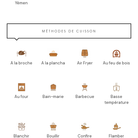
Yémen
MÉTHODES DE CUISSON
A la broche
A la plancha
Air Fryer
Au feu de bois
Au four
Bain-marie
Barbecue
Basse
température
Blanchir
Bouillir
Confire
Flamber