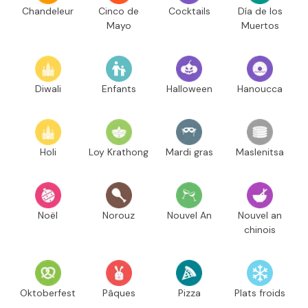
Chandeleur
Cinco de
Cocktails
Día de los
Mayo
Muertos
Diwali
Enfants
Halloween
Hanoucca
Holi
Loy Krathong
Mardi gras
Maslenitsa
Noël
Norouz
Nouvel An
Nouvel an
chinois
Oktoberfest
Pâques
Pizza
Plats froids