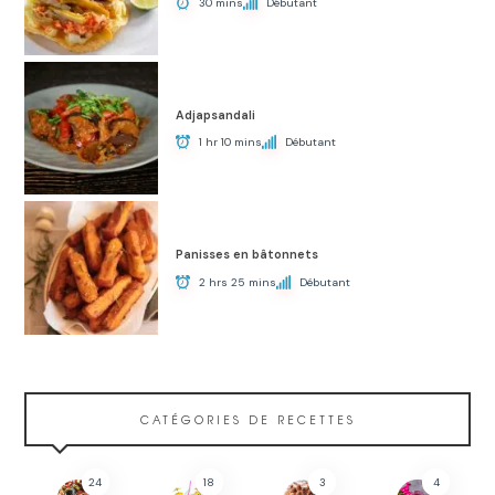
30 mins
Débutant
Adjapsandali
1 hr 10 mins
Débutant
Panisses en bâtonnets
2 hrs 25 mins
Débutant
CATÉGORIES DE RECETTES
24
18
3
4