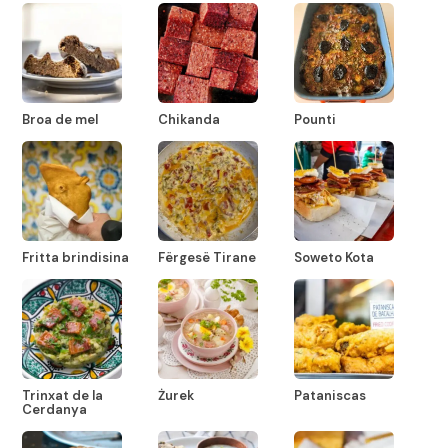
Broa de mel
Chikanda
Pounti
Fritta brindisina
Fërgesë Tirane
Soweto Kota
Trinxat de la
Żurek
Pataniscas
Cerdanya