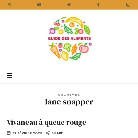
Guide
des
Aliments
Encyclopédie
des
aliments
/
ARCHIVES
www.guidedesaliments.com
lane snapper
Vivaneau à queue rouge
17 FÉVRIER 2023
SHARE